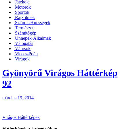
Játékok
Motorok
Sportok
Rajzfilmek
Sztárok-Hírességek
Természet
Számítógép
Ünnepek-Alkalmak
Válogatás
Városok
Vicces-Poén
Virágok
Gyönyörű Virágos Háttérkép
92
március 19, 2014
Bejegyzés
Virágos Háttérképek
navigáció
Háttérképek a kategóriában