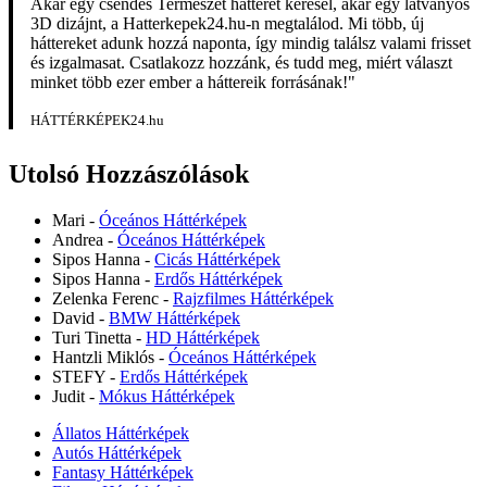
Akár egy csendes Természet hátteret keresel, akár egy látványos
3D dizájnt, a Hatterkepek24.hu-n megtalálod. Mi több, új
háttereket adunk hozzá naponta, így mindig találsz valami frisset
és izgalmasat. Csatlakozz hozzánk, és tudd meg, miért választ
minket több ezer ember a háttereik forrásának!"
HÁTTÉRKÉPEK24.hu
Utolsó Hozzászólások
Mari
-
Óceános Háttérképek
Andrea
-
Óceános Háttérképek
Sipos Hanna
-
Cicás Háttérképek
Sipos Hanna
-
Erdős Háttérképek
Zelenka Ferenc
-
Rajzfilmes Háttérképek
David
-
BMW Háttérképek
Turi Tinetta
-
HD Háttérképek
Hantzli Miklós
-
Óceános Háttérképek
STEFY
-
Erdős Háttérképek
Judit
-
Mókus Háttérképek
Állatos Háttérképek
Autós Háttérképek
Fantasy Háttérképek