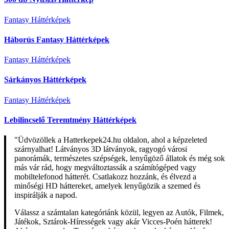
Fantasy Háttérképek
Háborús Fantasy Háttérképek
Fantasy Háttérképek
Sárkányos Háttérképek
Fantasy Háttérképek
Lebilincselő Teremtmény Háttérképek
"Üdvözöllek a Hatterkepek24.hu oldalon, ahol a képzeleted
szárnyalhat! Látványos 3D látványok, ragyogó városi
panorámák, természetes szépségek, lenyűgöző állatok és még sok
más vár rád, hogy megváltoztassák a számítógéped vagy
mobiltelefonod hátterét. Csatlakozz hozzánk, és élvezd a
minőségi HD háttereket, amelyek lenyűgözik a szemed és
inspirálják a napod.
Válassz a számtalan kategóriánk közül, legyen az Autók, Filmek,
Játékok, Sztárok-Hírességek vagy akár Vicces-Poén hátterek!