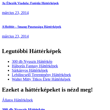
Az Éhezők Viadala: Futótűz Háttérképek
március 23, 2014
A Hobbit – Smaug Pusztasága Háttérképek
március 23, 2014
Legutóbbi Háttérképek
300 db Nyuszis Háttérkép
Háborús Fantasy Háttérképek
Sárkányos Háttérképek
Lebilincselő Teremtmény Háttérképek
Walter Mitty Titkos Élete Háttérképek
Ezeket a háttérképeket is nézd meg!
Állatos Háttérképek
300 db Nyuszis Háttérkép