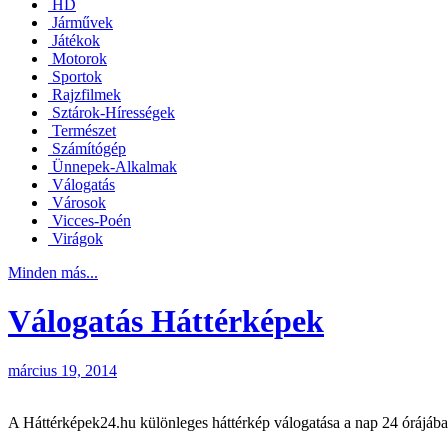
HD
Járművek
Játékok
Motorok
Sportok
Rajzfilmek
Sztárok-Hírességek
Természet
Számítógép
Ünnepek-Alkalmak
Válogatás
Városok
Vicces-Poén
Virágok
Minden más...
Válogatás Háttérképek
március 19, 2014
A Háttérképek24.hu különleges háttérkép válogatása a nap 24 órájáb