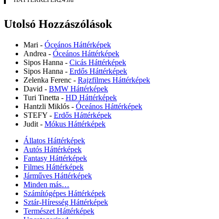
Utolsó Hozzászólások
Mari
-
Óceános Háttérképek
Andrea
-
Óceános Háttérképek
Sipos Hanna
-
Cicás Háttérképek
Sipos Hanna
-
Erdős Háttérképek
Zelenka Ferenc
-
Rajzfilmes Háttérképek
David
-
BMW Háttérképek
Turi Tinetta
-
HD Háttérképek
Hantzli Miklós
-
Óceános Háttérképek
STEFY
-
Erdős Háttérképek
Judit
-
Mókus Háttérképek
Állatos Háttérképek
Autós Háttérképek
Fantasy Háttérképek
Filmes Háttérképek
Járműves Háttérképek
Minden más…
Számítógépes Háttérképek
Sztár-Híresség Háttérképek
Természet Háttérképek