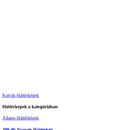
Bejegyzés
Kutyás Háttérképek
navigáció
Háttérképek a kategóriában
Állatos Háttérképek
300 db Nyuszis Háttérkép