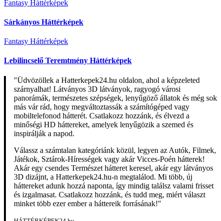
Fantasy Háttérképek
Sárkányos Háttérképek
Fantasy Háttérképek
Lebilincselő Teremtmény Háttérképek
"Üdvözöllek a Hatterkepek24.hu oldalon, ahol a képzeleted
szárnyalhat! Látványos 3D látványok, ragyogó városi
panorámák, természetes szépségek, lenyűgöző állatok és még sok
más vár rád, hogy megváltoztassák a számítógéped vagy
mobiltelefonod hátterét. Csatlakozz hozzánk, és élvezd a
minőségi HD háttereket, amelyek lenyűgözik a szemed és
inspirálják a napod.
Válassz a számtalan kategóriánk közül, legyen az Autók, Filmek,
Játékok, Sztárok-Hírességek vagy akár Vicces-Poén hátterek!
Akár egy csendes Természet hátteret keresel, akár egy látványos
3D dizájnt, a Hatterkepek24.hu-n megtalálod. Mi több, új
háttereket adunk hozzá naponta, így mindig találsz valami frisset
és izgalmasat. Csatlakozz hozzánk, és tudd meg, miért választ
minket több ezer ember a háttereik forrásának!"
HÁTTÉRKÉPEK24.hu