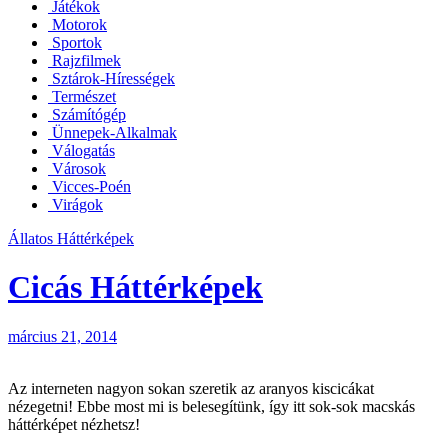
Játékok
Motorok
Sportok
Rajzfilmek
Sztárok-Hírességek
Természet
Számítógép
Ünnepek-Alkalmak
Válogatás
Városok
Vicces-Poén
Virágok
Állatos Háttérképek
Cicás Háttérképek
március 21, 2014
Az interneten nagyon sokan szeretik az aranyos kiscicákat
nézegetni! Ebbe most mi is belesegítünk, így itt sok-sok macskás
háttérképet nézhetsz!