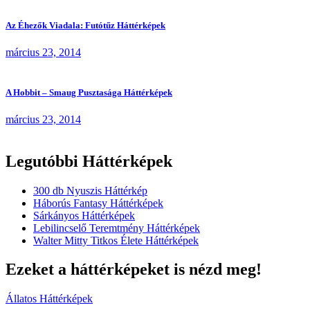
Az Éhezők Viadala: Futótűz Háttérképek
március 23, 2014
A Hobbit – Smaug Pusztasága Háttérképek
március 23, 2014
Legutóbbi Háttérképek
300 db Nyuszis Háttérkép
Háborús Fantasy Háttérképek
Sárkányos Háttérképek
Lebilincselő Teremtmény Háttérképek
Walter Mitty Titkos Élete Háttérképek
Ezeket a háttérképeket is nézd meg!
Állatos Háttérképek