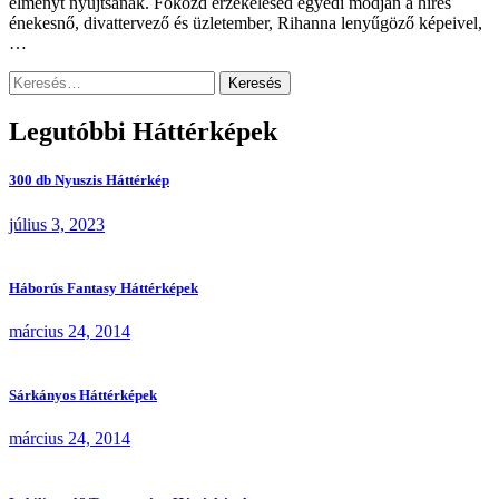
élményt nyújtsanak. Fokozd érzékelésed egyedi módján a híres
énekesnő, divattervező és üzletember, Rihanna lenyűgöző képeivel,
…
Keresés:
Legutóbbi Háttérképek
300 db Nyuszis Háttérkép
július 3, 2023
Háborús Fantasy Háttérképek
március 24, 2014
Sárkányos Háttérképek
március 24, 2014