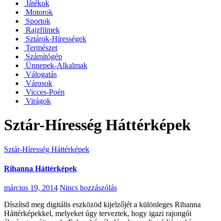
Játékok
Motorok
Sportok
Rajzfilmek
Sztárok-Hírességek
Természet
Számítógép
Ünnepek-Alkalmak
Válogatás
Városok
Vicces-Poén
Virágok
Sztár-Híresség Háttérképek
Sztár-Híresség Háttérképek
Rihanna Háttérképek
március 19, 2014
Nincs hozzászólás
Díszítsd meg digitális eszközöd kijelzőjét a különleges Rihanna
Háttérképekkel, melyeket úgy terveztek, hogy igazi rajongói