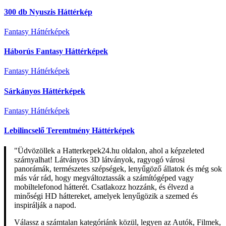
300 db Nyuszis Háttérkép
Fantasy Háttérképek
Háborús Fantasy Háttérképek
Fantasy Háttérképek
Sárkányos Háttérképek
Fantasy Háttérképek
Lebilincselő Teremtmény Háttérképek
"Üdvözöllek a Hatterkepek24.hu oldalon, ahol a képzeleted
szárnyalhat! Látványos 3D látványok, ragyogó városi
panorámák, természetes szépségek, lenyűgöző állatok és még sok
más vár rád, hogy megváltoztassák a számítógéped vagy
mobiltelefonod hátterét. Csatlakozz hozzánk, és élvezd a
minőségi HD háttereket, amelyek lenyűgözik a szemed és
inspirálják a napod.
Válassz a számtalan kategóriánk közül, legyen az Autók, Filmek,