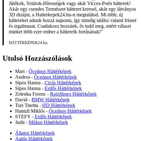
Játékok, Sztárok-Hírességek vagy akár Vicces-Poén hátterek!
Akár egy csendes Természet hátteret keresel, akár egy látványos
3D dizájnt, a Hatterkepek24.hu-n megtalálod. Mi több, új
háttereket adunk hozzá naponta, így mindig találsz valami frisset
és izgalmasat. Csatlakozz hozzánk, és tudd meg, miért választ
minket több ezer ember a háttereik forrásának!"
HÁTTÉRKÉPEK24.hu
Utolsó Hozzászólások
Mari
-
Óceános Háttérképek
Andrea
-
Óceános Háttérképek
Sipos Hanna
-
Cicás Háttérképek
Sipos Hanna
-
Erdős Háttérképek
Zelenka Ferenc
-
Rajzfilmes Háttérképek
David
-
BMW Háttérképek
Turi Tinetta
-
HD Háttérképek
Hantzli Miklós
-
Óceános Háttérképek
STEFY
-
Erdős Háttérképek
Judit
-
Mókus Háttérképek
Állatos Háttérképek
Autós Háttérképek