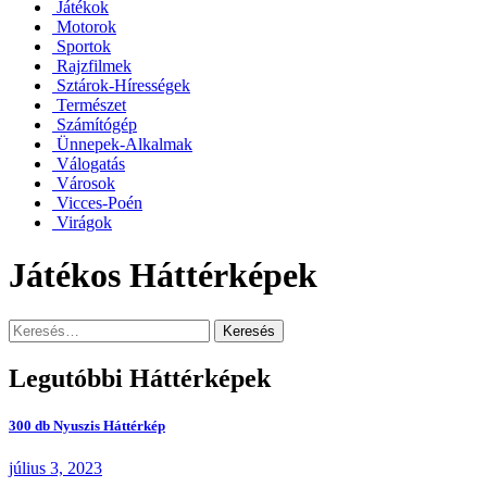
Játékok
Motorok
Sportok
Rajzfilmek
Sztárok-Hírességek
Természet
Számítógép
Ünnepek-Alkalmak
Válogatás
Városok
Vicces-Poén
Virágok
Játékos Háttérképek
Keresés:
Legutóbbi Háttérképek
300 db Nyuszis Háttérkép
július 3, 2023