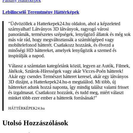
Fantasy Háttérképek
Lebilincselő Teremtmény Háttérképek
"Üdvözöllek a Hatterkepek24.hu oldalon, ahol a képzeleted
szárnyalhat! Látványos 3D látványok, ragyogó városi
panorámák, természetes szépségek, lenyűgöző állatok és még sok
más vár rád, hogy megváltoztassák a számítógéped vagy
mobiltelefonod hátterét. Csatlakozz hozzánk, és élvezd a
minőségi HD háttereket, amelyek lenyűgözik a szemed és
inspirálják a napod.
Válassz a számtalan kategóriánk közül, legyen az Autók, Filmek,
Játékok, Sztárok-Hírességek vagy akár Vicces-Poén hátterek!
Akár egy csendes Természet hátteret keresel, akár egy látványos
3D dizájnt, a Hatterkepek24.hu-n megtalálod. Mi több, új
háttereket adunk hozzá naponta, így mindig találsz valami frisset
és izgalmasat. Csatlakozz hozzánk, és tudd meg, miért választ
minket több ezer ember a háttereik forrásának!"
HÁTTÉRKÉPEK24.hu
Utolsó Hozzászólások