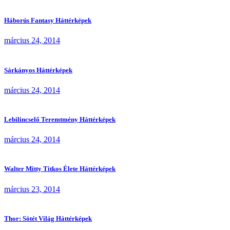
Háborús Fantasy Háttérképek
március 24, 2014
Sárkányos Háttérképek
március 24, 2014
Lebilincselő Teremtmény Háttérképek
március 24, 2014
Walter Mitty Titkos Élete Háttérképek
március 23, 2014
Thor: Sötét Világ Háttérképek