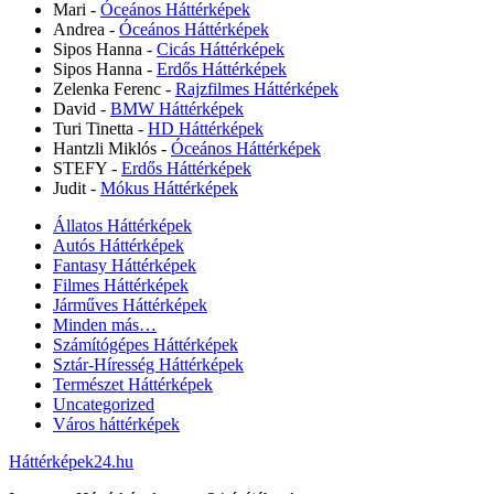
Mari
-
Óceános Háttérképek
Andrea
-
Óceános Háttérképek
Sipos Hanna
-
Cicás Háttérképek
Sipos Hanna
-
Erdős Háttérképek
Zelenka Ferenc
-
Rajzfilmes Háttérképek
David
-
BMW Háttérképek
Turi Tinetta
-
HD Háttérképek
Hantzli Miklós
-
Óceános Háttérképek
STEFY
-
Erdős Háttérképek
Judit
-
Mókus Háttérképek
Állatos Háttérképek
Autós Háttérképek
Fantasy Háttérképek
Filmes Háttérképek
Járműves Háttérképek
Minden más…
Számítógépes Háttérképek
Sztár-Híresség Háttérképek
Természet Háttérképek
Uncategorized
Város háttérképek
Háttérképek24.hu