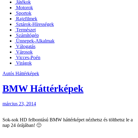
Játékok
Motorok
Sportok
Rajzfilmek
Sztárok-Hírességek
Természet
Számítógép
Ünnepek-Alkalmak
Válogatás
Városok
Vicces-Poén
Virágok
Autós Háttérképek
BMW Háttérképek
március 23, 2014
Sok-sok HD felbontású BMW háttérképet nézhetsz és tölthetsz le a
nap 24 órájában! 🙂