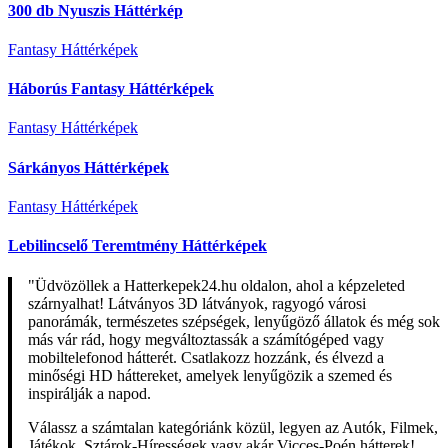
300 db Nyuszis Háttérkép
Fantasy Háttérképek
Háborús Fantasy Háttérképek
Fantasy Háttérképek
Sárkányos Háttérképek
Fantasy Háttérképek
Lebilincselő Teremtmény Háttérképek
"Üdvözöllek a Hatterkepek24.hu oldalon, ahol a képzeleted
szárnyalhat! Látványos 3D látványok, ragyogó városi
panorámák, természetes szépségek, lenyűgöző állatok és még sok
más vár rád, hogy megváltoztassák a számítógéped vagy
mobiltelefonod hátterét. Csatlakozz hozzánk, és élvezd a
minőségi HD háttereket, amelyek lenyűgözik a szemed és
inspirálják a napod.
Válassz a számtalan kategóriánk közül, legyen az Autók, Filmek,
Játékok, Sztárok-Hírességek vagy akár Vicces-Poén hátterek!