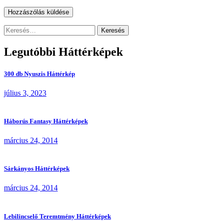
Keresés:
Legutóbbi Háttérképek
300 db Nyuszis Háttérkép
július 3, 2023
Háborús Fantasy Háttérképek
március 24, 2014
Sárkányos Háttérképek
március 24, 2014
Lebilincselő Teremtmény Háttérképek