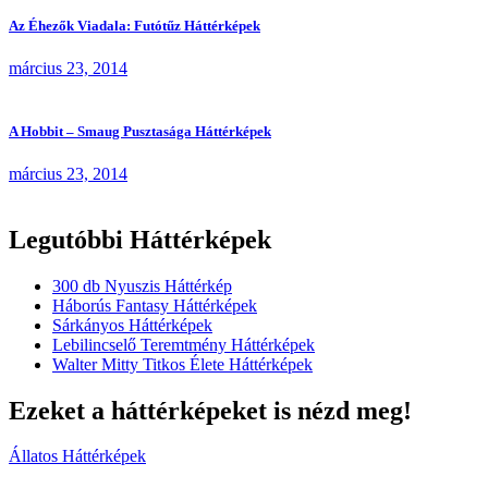
Az Éhezők Viadala: Futótűz Háttérképek
március 23, 2014
A Hobbit – Smaug Pusztasága Háttérképek
március 23, 2014
Legutóbbi Háttérképek
300 db Nyuszis Háttérkép
Háborús Fantasy Háttérképek
Sárkányos Háttérképek
Lebilincselő Teremtmény Háttérképek
Walter Mitty Titkos Élete Háttérképek
Ezeket a háttérképeket is nézd meg!
Állatos Háttérképek