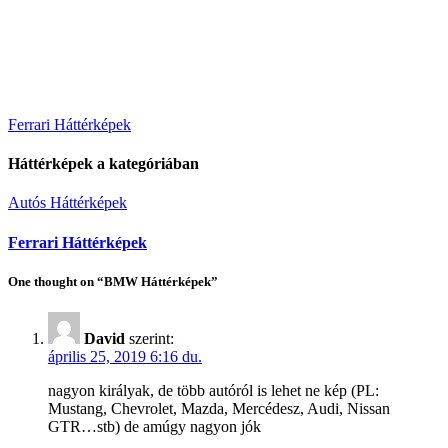
Bejegyzés
Ferrari Háttérképek
navigáció
Háttérképek a kategóriában
Autós Háttérképek
Ferrari Háttérképek
One thought on “BMW Háttérképek”
David
szerint:
április 25, 2019 6:16 du.
nagyon királyak, de több autóról is lehet ne kép (PL:
Mustang, Chevrolet, Mazda, Mercédesz, Audi, Nissan
GTR…stb) de amúgy nagyon jók