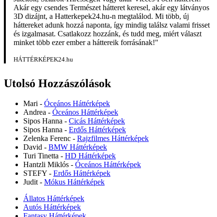
Akár egy csendes Természet hátteret keresel, akár egy látványos
3D dizájnt, a Hatterkepek24.hu-n megtalálod. Mi több, új
háttereket adunk hozzá naponta, így mindig találsz valami frisset
és izgalmasat. Csatlakozz hozzánk, és tudd meg, miért választ
minket több ezer ember a háttereik forrásának!"
HÁTTÉRKÉPEK24.hu
Utolsó Hozzászólások
Mari
-
Óceános Háttérképek
Andrea
-
Óceános Háttérképek
Sipos Hanna
-
Cicás Háttérképek
Sipos Hanna
-
Erdős Háttérképek
Zelenka Ferenc
-
Rajzfilmes Háttérképek
David
-
BMW Háttérképek
Turi Tinetta
-
HD Háttérképek
Hantzli Miklós
-
Óceános Háttérképek
STEFY
-
Erdős Háttérképek
Judit
-
Mókus Háttérképek
Állatos Háttérképek
Autós Háttérképek
Fantasy Háttérképek