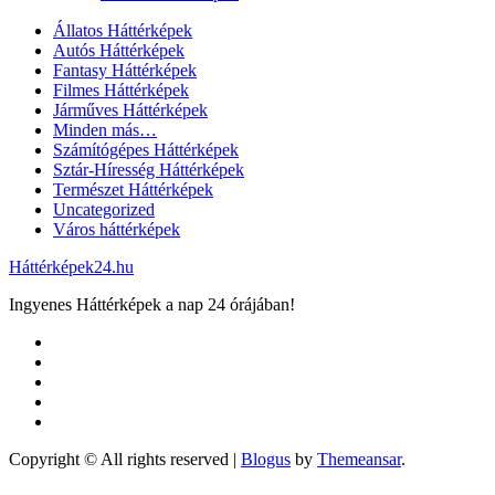
Állatos Háttérképek
Autós Háttérképek
Fantasy Háttérképek
Filmes Háttérképek
Járműves Háttérképek
Minden más…
Számítógépes Háttérképek
Sztár-Híresség Háttérképek
Természet Háttérképek
Uncategorized
Város háttérképek
Háttérképek24.hu
Ingyenes Háttérképek a nap 24 órájában!
Copyright © All rights reserved
|
Blogus
by
Themeansar
.