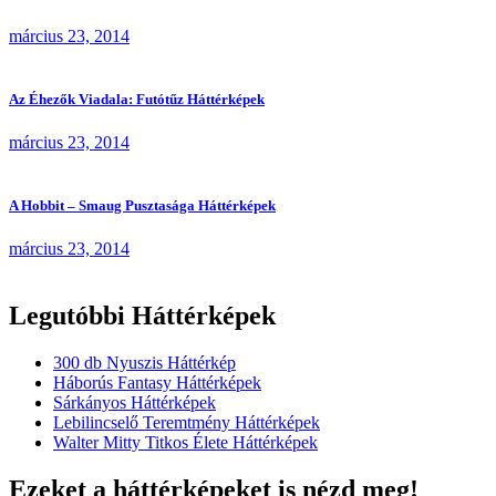
március 23, 2014
Az Éhezők Viadala: Futótűz Háttérképek
március 23, 2014
A Hobbit – Smaug Pusztasága Háttérképek
március 23, 2014
Legutóbbi Háttérképek
300 db Nyuszis Háttérkép
Háborús Fantasy Háttérképek
Sárkányos Háttérképek
Lebilincselő Teremtmény Háttérképek
Walter Mitty Titkos Élete Háttérképek
Ezeket a háttérképeket is nézd meg!