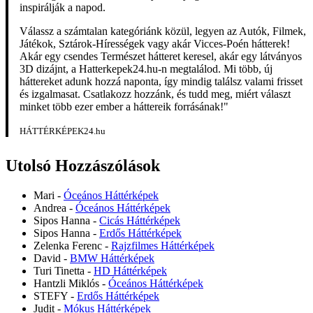
inspirálják a napod.
Válassz a számtalan kategóriánk közül, legyen az Autók, Filmek,
Játékok, Sztárok-Hírességek vagy akár Vicces-Poén hátterek!
Akár egy csendes Természet hátteret keresel, akár egy látványos
3D dizájnt, a Hatterkepek24.hu-n megtalálod. Mi több, új
háttereket adunk hozzá naponta, így mindig találsz valami frisset
és izgalmasat. Csatlakozz hozzánk, és tudd meg, miért választ
minket több ezer ember a háttereik forrásának!"
HÁTTÉRKÉPEK24.hu
Utolsó Hozzászólások
Mari
-
Óceános Háttérképek
Andrea
-
Óceános Háttérképek
Sipos Hanna
-
Cicás Háttérképek
Sipos Hanna
-
Erdős Háttérképek
Zelenka Ferenc
-
Rajzfilmes Háttérképek
David
-
BMW Háttérképek
Turi Tinetta
-
HD Háttérképek
Hantzli Miklós
-
Óceános Háttérképek
STEFY
-
Erdős Háttérképek
Judit
-
Mókus Háttérképek