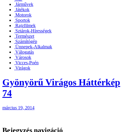
Járművek
Játékok
Motorok
Sportok
Rajzfilmek
Sztárok-Hírességek
Természet
Számítógép
Ünnepek-Alkalmak
Válogatás
Városok
Vicces-Poén
Virágok
Gyönyörű Virágos Háttérkép
74
március 19, 2014
Bejegyzés navigáció