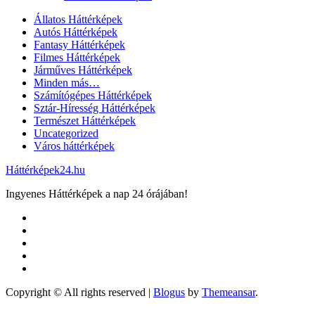
Állatos Háttérképek
Autós Háttérképek
Fantasy Háttérképek
Filmes Háttérképek
Járműves Háttérképek
Minden más…
Számítógépes Háttérképek
Sztár-Híresség Háttérképek
Természet Háttérképek
Uncategorized
Város háttérképek
Háttérképek24.hu
Ingyenes Háttérképek a nap 24 órájában!
Copyright © All rights reserved
|
Blogus
by
Themeansar
.