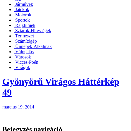
Járművek
Játékok
Motorok
Sportok
Rajzfilmek
Sztárok-Hírességek
Természet
Számítógép
Ünnepek-Alkalmak
Válogatás
Városok
Vicces-Poén
Virágok
Gyönyörű Virágos Háttérkép
49
március 19, 2014
Bejegyzés navigáció