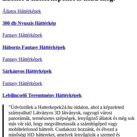
Állatos Háttérképek
300 db Nyuszis Háttérkép
Fantasy Háttérképek
Háborús Fantasy Háttérképek
Fantasy Háttérképek
Sárkányos Háttérképek
Fantasy Háttérképek
Lebilincselő Teremtmény Háttérképek
"Üdvözöllek a Hatterkepek24.hu oldalon, ahol a képzeleted
szárnyalhat! Látványos 3D látványok, ragyogó városi
panorámák, természetes szépségek, lenyűgöző állatok és még sok
más vár rád, hogy megváltoztassák a számítógéped vagy
mobiltelefonod hátterét. Csatlakozz hozzánk, és élvezd a
minőségi HD háttereket, amelyek lenyűgözik a szemed és