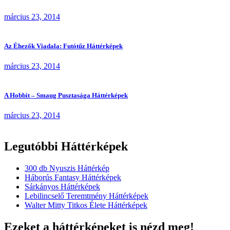
március 23, 2014
Az Éhezők Viadala: Futótűz Háttérképek
március 23, 2014
A Hobbit – Smaug Pusztasága Háttérképek
március 23, 2014
Legutóbbi Háttérképek
300 db Nyuszis Háttérkép
Háborús Fantasy Háttérképek
Sárkányos Háttérképek
Lebilincselő Teremtmény Háttérképek
Walter Mitty Titkos Élete Háttérképek
Ezeket a háttérképeket is nézd meg!