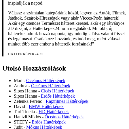
inspirálják a napod.
Válassz a számtalan kategóriánk közül, legyen az Autók, Filmek,
Játékok, Sztárok-Hírességek vagy akár Vicces-Poén hátterek!
Akár egy csendes Természet hátteret keresel, akár egy látványos
3D dizájnt, a Hatterkepek24.hu-n megtalálod. Mi több, új
háttereket adunk hozzá naponta, így mindig találsz valami frisset
és izgalmasat. Csatlakozz hozzánk, és tudd meg, miért választ
minket több ezer ember a háttereik forrásának!"
HÁTTÉRKÉPEK24.hu
Utolsó Hozzászólások
Mari
-
Óceános Háttérképek
Andrea
-
Óceános Háttérképek
Sipos Hanna
-
Cicás Háttérképek
Sipos Hanna
-
Erdős Háttérképek
Zelenka Ferenc
-
Rajzfilmes Háttérképek
David
-
BMW Háttérképek
Turi Tinetta
-
HD Háttérképek
Hantzli Miklós
-
Óceános Háttérképek
STEFY
-
Erdős Háttérképek
Judit
-
Mókus Háttérképek