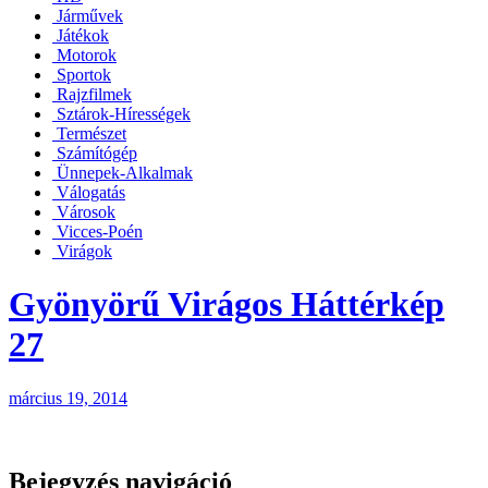
Járművek
Játékok
Motorok
Sportok
Rajzfilmek
Sztárok-Hírességek
Természet
Számítógép
Ünnepek-Alkalmak
Válogatás
Városok
Vicces-Poén
Virágok
Gyönyörű Virágos Háttérkép
27
március 19, 2014
Bejegyzés navigáció