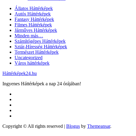
Állatos Háttérképek
Autós Háttérképek
Fantasy Háttérképek
Filmes Háttérképek
Járműves Háttérképek
Minden más…
Számítógépes Háttérképek
Sztár-Híresség Háttérképek
Természet Háttérképek
Uncategorized
Város háttérképek
Háttérképek24.hu
Ingyenes Háttérképek a nap 24 órájában!
Copyright © All rights reserved
|
Blogus
by
Themeansar
.