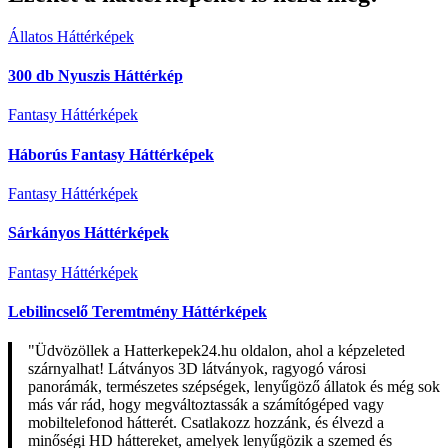
Állatos Háttérképek
300 db Nyuszis Háttérkép
Fantasy Háttérképek
Háborús Fantasy Háttérképek
Fantasy Háttérképek
Sárkányos Háttérképek
Fantasy Háttérképek
Lebilincselő Teremtmény Háttérképek
"Üdvözöllek a Hatterkepek24.hu oldalon, ahol a képzeleted
szárnyalhat! Látványos 3D látványok, ragyogó városi
panorámák, természetes szépségek, lenyűgöző állatok és még sok
más vár rád, hogy megváltoztassák a számítógéped vagy
mobiltelefonod hátterét. Csatlakozz hozzánk, és élvezd a
minőségi HD háttereket, amelyek lenyűgözik a szemed és