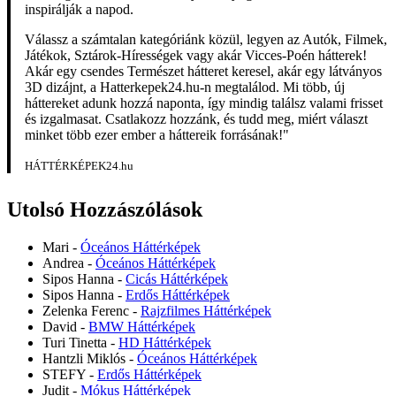
inspirálják a napod.
Válassz a számtalan kategóriánk közül, legyen az Autók, Filmek,
Játékok, Sztárok-Hírességek vagy akár Vicces-Poén hátterek!
Akár egy csendes Természet hátteret keresel, akár egy látványos
3D dizájnt, a Hatterkepek24.hu-n megtalálod. Mi több, új
háttereket adunk hozzá naponta, így mindig találsz valami frisset
és izgalmasat. Csatlakozz hozzánk, és tudd meg, miért választ
minket több ezer ember a háttereik forrásának!"
HÁTTÉRKÉPEK24.hu
Utolsó Hozzászólások
Mari
-
Óceános Háttérképek
Andrea
-
Óceános Háttérképek
Sipos Hanna
-
Cicás Háttérképek
Sipos Hanna
-
Erdős Háttérképek
Zelenka Ferenc
-
Rajzfilmes Háttérképek
David
-
BMW Háttérképek
Turi Tinetta
-
HD Háttérképek
Hantzli Miklós
-
Óceános Háttérképek
STEFY
-
Erdős Háttérképek
Judit
-
Mókus Háttérképek