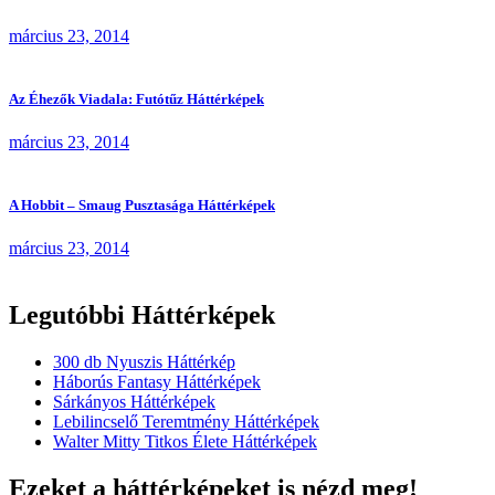
március 23, 2014
Az Éhezők Viadala: Futótűz Háttérképek
március 23, 2014
A Hobbit – Smaug Pusztasága Háttérképek
március 23, 2014
Legutóbbi Háttérképek
300 db Nyuszis Háttérkép
Háborús Fantasy Háttérképek
Sárkányos Háttérképek
Lebilincselő Teremtmény Háttérképek
Walter Mitty Titkos Élete Háttérképek
Ezeket a háttérképeket is nézd meg!