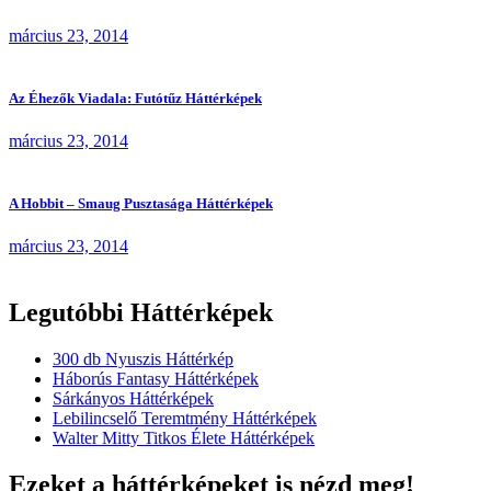
március 23, 2014
Az Éhezők Viadala: Futótűz Háttérképek
március 23, 2014
A Hobbit – Smaug Pusztasága Háttérképek
március 23, 2014
Legutóbbi Háttérképek
300 db Nyuszis Háttérkép
Háborús Fantasy Háttérképek
Sárkányos Háttérképek
Lebilincselő Teremtmény Háttérképek
Walter Mitty Titkos Élete Háttérképek
Ezeket a háttérképeket is nézd meg!