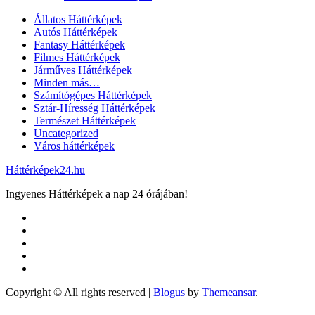
Állatos Háttérképek
Autós Háttérképek
Fantasy Háttérképek
Filmes Háttérképek
Járműves Háttérképek
Minden más…
Számítógépes Háttérképek
Sztár-Híresség Háttérképek
Természet Háttérképek
Uncategorized
Város háttérképek
Háttérképek24.hu
Ingyenes Háttérképek a nap 24 órájában!
Copyright © All rights reserved
|
Blogus
by
Themeansar
.