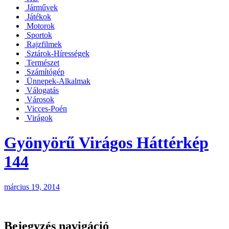
Járművek
Játékok
Motorok
Sportok
Rajzfilmek
Sztárok-Hírességek
Természet
Számítógép
Ünnepek-Alkalmak
Válogatás
Városok
Vicces-Poén
Virágok
Gyönyörű Virágos Háttérkép
144
március 19, 2014
Bejegyzés navigáció