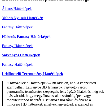
Állatos Háttérképek
300 db Nyuszis Háttérkép
Fantasy Háttérképek
Háborús Fantasy Háttérképek
Fantasy Háttérképek
Sárkányos Háttérképek
Fantasy Háttérképek
Lebilincselő Teremtmény Háttérképek
"Üdvözöllek a Hatterkepek24.hu oldalon, ahol a képzeleted
szárnyalhat! Látványos 3D látványok, ragyogó városi
panorámák, természetes szépségek, lenyűgöző állatok és még sok
más vár rád, hogy megváltoztassák a számítógéped vagy
mobiltelefonod hátterét. Csatlakozz hozzánk, és élvezd a
minőségi HD háttereket, amelyek lenyűgözik a szemed és