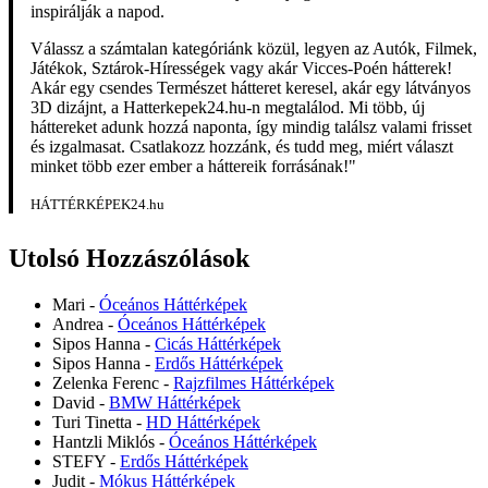
inspirálják a napod.
Válassz a számtalan kategóriánk közül, legyen az Autók, Filmek,
Játékok, Sztárok-Hírességek vagy akár Vicces-Poén hátterek!
Akár egy csendes Természet hátteret keresel, akár egy látványos
3D dizájnt, a Hatterkepek24.hu-n megtalálod. Mi több, új
háttereket adunk hozzá naponta, így mindig találsz valami frisset
és izgalmasat. Csatlakozz hozzánk, és tudd meg, miért választ
minket több ezer ember a háttereik forrásának!"
HÁTTÉRKÉPEK24.hu
Utolsó Hozzászólások
Mari
-
Óceános Háttérképek
Andrea
-
Óceános Háttérképek
Sipos Hanna
-
Cicás Háttérképek
Sipos Hanna
-
Erdős Háttérképek
Zelenka Ferenc
-
Rajzfilmes Háttérképek
David
-
BMW Háttérképek
Turi Tinetta
-
HD Háttérképek
Hantzli Miklós
-
Óceános Háttérképek
STEFY
-
Erdős Háttérképek
Judit
-
Mókus Háttérképek