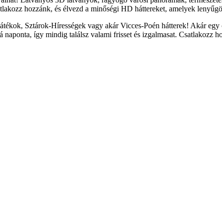
tlakozz hozzánk, és élvezd a minőségi HD háttereket, amelyek lenyűgöz
átékok, Sztárok-Hírességek vagy akár Vicces-Poén hátterek! Akár egy c
naponta, így mindig találsz valami frisset és izgalmasat. Csatlakozz h