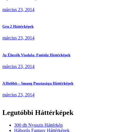
március 23, 2014
Gru 2 Háttérképek
március 23, 2014
Az Éhezők Viadala: Futótűz Háttérképek
március 23, 2014
A Hobbit – Smaug Pusztasága Háttérképek
március 23, 2014
Legutóbbi Háttérképek
300 db Nyuszis Háttérkép
Háborús Fantasy Háttérképek