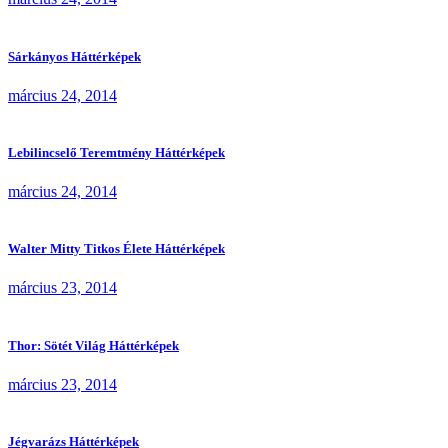
Sárkányos Háttérképek
március 24, 2014
Lebilincselő Teremtmény Háttérképek
március 24, 2014
Walter Mitty Titkos Élete Háttérképek
március 23, 2014
Thor: Sötét Világ Háttérképek
március 23, 2014
Jégvarázs Háttérképek