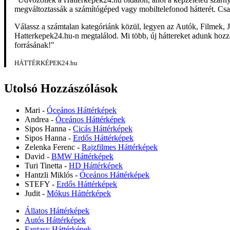
megváltoztassák a számítógéped vagy mobiltelefonod hátterét. Csa
Válassz a számtalan kategóriánk közül, legyen az Autók, Filmek, J
Hatterkepek24.hu-n megtalálod. Mi több, új háttereket adunk hozzá 
forrásának!"
HÁTTÉRKÉPEK24.hu
Utolsó Hozzászólások
Mari
-
Óceános Háttérképek
Andrea
-
Óceános Háttérképek
Sipos Hanna
-
Cicás Háttérképek
Sipos Hanna
-
Erdős Háttérképek
Zelenka Ferenc
-
Rajzfilmes Háttérképek
David
-
BMW Háttérképek
Turi Tinetta
-
HD Háttérképek
Hantzli Miklós
-
Óceános Háttérképek
STEFY
-
Erdős Háttérképek
Judit
-
Mókus Háttérképek
Állatos Háttérképek
Autós Háttérképek
Fantasy Háttérképek