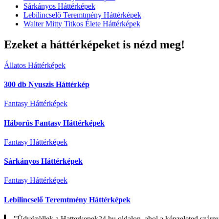
Sárkányos Háttérképek
Lebilincselő Teremtmény Háttérképek
Walter Mitty Titkos Élete Háttérképek
Ezeket a háttérképeket is nézd meg!
Állatos Háttérképek
300 db Nyuszis Háttérkép
Fantasy Háttérképek
Háborús Fantasy Háttérképek
Fantasy Háttérképek
Sárkányos Háttérképek
Fantasy Háttérképek
Lebilincselő Teremtmény Háttérképek
"Üdvözöllek a Hatterkepek24.hu oldalon, ahol a képzeleted szárn