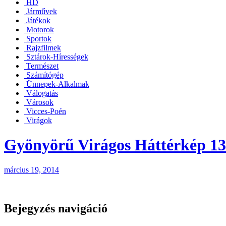
HD
Járművek
Játékok
Motorok
Sportok
Rajzfilmek
Sztárok-Hírességek
Természet
Számítógép
Ünnepek-Alkalmak
Válogatás
Városok
Vicces-Poén
Virágok
Gyönyörű Virágos Háttérkép 1
március 19, 2014
Bejegyzés navigáció