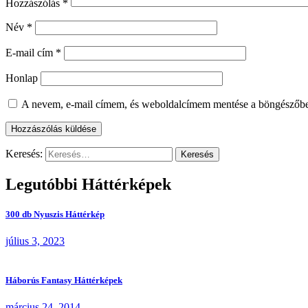
Hozzászólás
*
Név
*
E-mail cím
*
Honlap
A nevem, e-mail címem, és weboldalcímem mentése a böngészőb
Keresés:
Legutóbbi Háttérképek
300 db Nyuszis Háttérkép
július 3, 2023
Háborús Fantasy Háttérképek
március 24, 2014