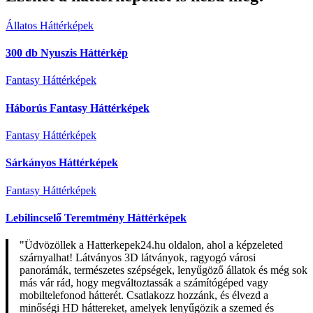
Állatos Háttérképek
300 db Nyuszis Háttérkép
Fantasy Háttérképek
Háborús Fantasy Háttérképek
Fantasy Háttérképek
Sárkányos Háttérképek
Fantasy Háttérképek
Lebilincselő Teremtmény Háttérképek
"Üdvözöllek a Hatterkepek24.hu oldalon, ahol a képzeleted
szárnyalhat! Látványos 3D látványok, ragyogó városi
panorámák, természetes szépségek, lenyűgöző állatok és még sok
más vár rád, hogy megváltoztassák a számítógéped vagy
mobiltelefonod hátterét. Csatlakozz hozzánk, és élvezd a
minőségi HD háttereket, amelyek lenyűgözik a szemed és