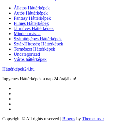
Állatos Háttérképek
Autós Háttérképek
Fantasy Háttérképek
Filmes Háttérképek
Járműves Háttérképek
Minden más…
Számítógépes Háttérképek
Sztár-Híresség Háttérképek
Természet Háttérképek
Uncategorized
Város háttérképek
Háttérképek24.hu
Ingyenes Háttérképek a nap 24 órájában!
Copyright © All rights reserved
|
Blogus
by
Themeansar
.