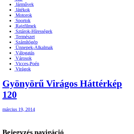
Járművek
Játékok
Motorok
Sportok
Rajzfilmek
Sztárok-Hírességek
Természet
Számítógép
Ünnepek-Alkalmak
Válogatás
Városok
Vicces-Poén
Virágok
Gyönyörű Virágos Háttérkép
120
március 19, 2014
Bejegyzés navigáció