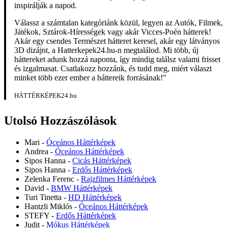
inspirálják a napod.
Válassz a számtalan kategóriánk közül, legyen az Autók, Filmek,
Játékok, Sztárok-Hírességek vagy akár Vicces-Poén hátterek!
Akár egy csendes Természet hátteret keresel, akár egy látványos
3D dizájnt, a Hatterkepek24.hu-n megtalálod. Mi több, új
háttereket adunk hozzá naponta, így mindig találsz valami frisset
és izgalmasat. Csatlakozz hozzánk, és tudd meg, miért választ
minket több ezer ember a háttereik forrásának!"
HÁTTÉRKÉPEK24.hu
Utolsó Hozzászólások
Mari
-
Óceános Háttérképek
Andrea
-
Óceános Háttérképek
Sipos Hanna
-
Cicás Háttérképek
Sipos Hanna
-
Erdős Háttérképek
Zelenka Ferenc
-
Rajzfilmes Háttérképek
David
-
BMW Háttérképek
Turi Tinetta
-
HD Háttérképek
Hantzli Miklós
-
Óceános Háttérképek
STEFY
-
Erdős Háttérképek
Judit
-
Mókus Háttérképek