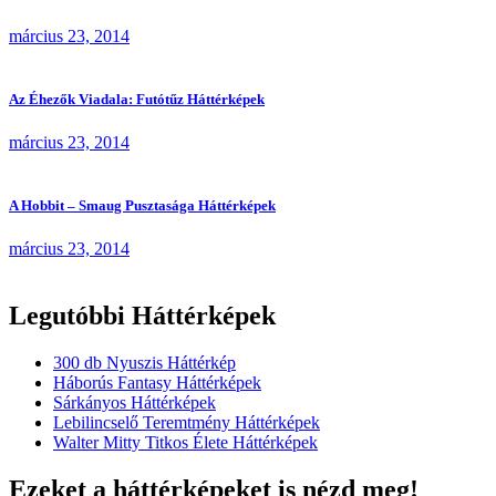
március 23, 2014
Az Éhezők Viadala: Futótűz Háttérképek
március 23, 2014
A Hobbit – Smaug Pusztasága Háttérképek
március 23, 2014
Legutóbbi Háttérképek
300 db Nyuszis Háttérkép
Háborús Fantasy Háttérképek
Sárkányos Háttérképek
Lebilincselő Teremtmény Háttérképek
Walter Mitty Titkos Élete Háttérképek
Ezeket a háttérképeket is nézd meg!