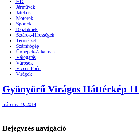
HD
Járművek
Játékok
Motorok
Sportok
Rajzfilmek
Sztárok-Hírességek
Természet
Számítógép
Ünnepek-Alkalmak
Válogatás
Városok
Vicces-Poén
Virágok
Gyönyörű Virágos Háttérkép 11
március 19, 2014
Bejegyzés navigáció