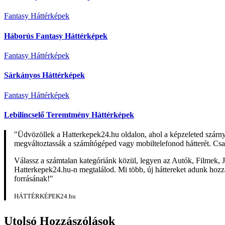
Fantasy Háttérképek
Háborús Fantasy Háttérképek
Fantasy Háttérképek
Sárkányos Háttérképek
Fantasy Háttérképek
Lebilincselő Teremtmény Háttérképek
"Üdvözöllek a Hatterkepek24.hu oldalon, ahol a képzeleted szárn
megváltoztassák a számítógéped vagy mobiltelefonod hátterét. Csa
Válassz a számtalan kategóriánk közül, legyen az Autók, Filmek, J
Hatterkepek24.hu-n megtalálod. Mi több, új háttereket adunk hozzá 
forrásának!"
HÁTTÉRKÉPEK24.hu
Utolsó Hozzászólások