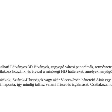
yalhat! Látványos 3D látványok, ragyogó városi panorámák, természete
tlakozz hozzánk, és élvezd a minőségi HD háttereket, amelyek lenyűgöz
átékok, Sztárok-Hírességek vagy akár Vicces-Poén hátterek! Akár egy c
naponta, így mindig találsz valami frisset és izgalmasat. Csatlakozz h