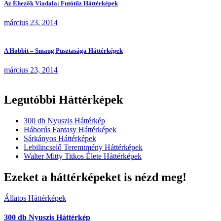
Az Éhezők Viadala: Futótűz Háttérképek
március 23, 2014
A Hobbit – Smaug Pusztasága Háttérképek
március 23, 2014
Legutóbbi Háttérképek
300 db Nyuszis Háttérkép
Háborús Fantasy Háttérképek
Sárkányos Háttérképek
Lebilincselő Teremtmény Háttérképek
Walter Mitty Titkos Élete Háttérképek
Ezeket a háttérképeket is nézd meg!
Állatos Háttérképek
300 db Nyuszis Háttérkép