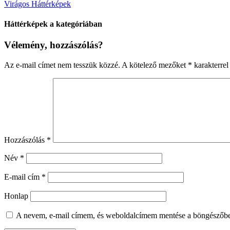
Virágos Háttérképek
Háttérképek a kategóriában
Vélemény, hozzászólás?
Az e-mail címet nem tesszük közzé.
A kötelező mezőket
*
karakterrel 
Hozzászólás
*
Név
*
E-mail cím
*
Honlap
A nevem, e-mail címem, és weboldalcímem mentése a böngészőb