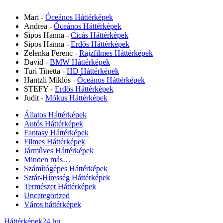
Mari
-
Óceános Háttérképek
Andrea
-
Óceános Háttérképek
Sipos Hanna
-
Cicás Háttérképek
Sipos Hanna
-
Erdős Háttérképek
Zelenka Ferenc
-
Rajzfilmes Háttérképek
David
-
BMW Háttérképek
Turi Tinetta
-
HD Háttérképek
Hantzli Miklós
-
Óceános Háttérképek
STEFY
-
Erdős Háttérképek
Judit
-
Mókus Háttérképek
Állatos Háttérképek
Autós Háttérképek
Fantasy Háttérképek
Filmes Háttérképek
Járműves Háttérképek
Minden más…
Számítógépes Háttérképek
Sztár-Híresség Háttérképek
Természet Háttérképek
Uncategorized
Város háttérképek
Háttérképek24.hu