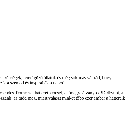
s szépségek, lenyűgöző állatok és még sok más vár rád, hogy
ik a szemed és inspirálják a napod.
sendes Természet hátteret keresel, akár egy látványos 3D dizájnt, a
ozzánk, és tudd meg, miért választ minket több ezer ember a háttereik