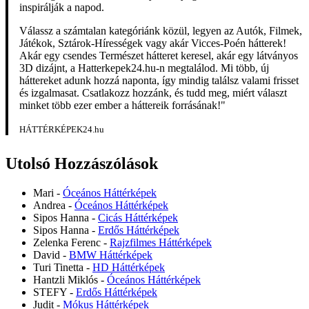
inspirálják a napod.
Válassz a számtalan kategóriánk közül, legyen az Autók, Filmek,
Játékok, Sztárok-Hírességek vagy akár Vicces-Poén hátterek!
Akár egy csendes Természet hátteret keresel, akár egy látványos
3D dizájnt, a Hatterkepek24.hu-n megtalálod. Mi több, új
háttereket adunk hozzá naponta, így mindig találsz valami frisset
és izgalmasat. Csatlakozz hozzánk, és tudd meg, miért választ
minket több ezer ember a háttereik forrásának!"
HÁTTÉRKÉPEK24.hu
Utolsó Hozzászólások
Mari
-
Óceános Háttérképek
Andrea
-
Óceános Háttérképek
Sipos Hanna
-
Cicás Háttérképek
Sipos Hanna
-
Erdős Háttérképek
Zelenka Ferenc
-
Rajzfilmes Háttérképek
David
-
BMW Háttérképek
Turi Tinetta
-
HD Háttérképek
Hantzli Miklós
-
Óceános Háttérképek
STEFY
-
Erdős Háttérképek
Judit
-
Mókus Háttérképek