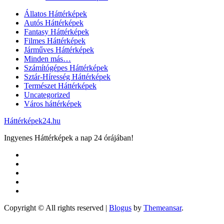
Állatos Háttérképek
Autós Háttérképek
Fantasy Háttérképek
Filmes Háttérképek
Járműves Háttérképek
Minden más…
Számítógépes Háttérképek
Sztár-Híresség Háttérképek
Természet Háttérképek
Uncategorized
Város háttérképek
Háttérképek24.hu
Ingyenes Háttérképek a nap 24 órájában!
Copyright © All rights reserved
|
Blogus
by
Themeansar
.