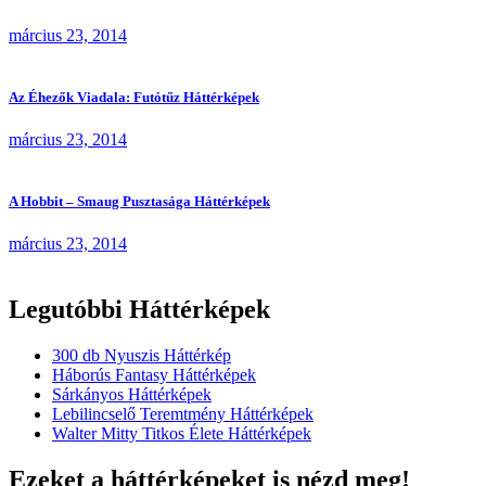
március 23, 2014
Az Éhezők Viadala: Futótűz Háttérképek
március 23, 2014
A Hobbit – Smaug Pusztasága Háttérképek
március 23, 2014
Legutóbbi Háttérképek
300 db Nyuszis Háttérkép
Háborús Fantasy Háttérképek
Sárkányos Háttérképek
Lebilincselő Teremtmény Háttérképek
Walter Mitty Titkos Élete Háttérképek
Ezeket a háttérképeket is nézd meg!