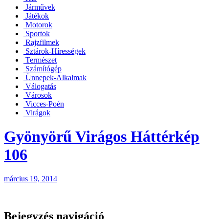
Járművek
Játékok
Motorok
Sportok
Rajzfilmek
Sztárok-Hírességek
Természet
Számítógép
Ünnepek-Alkalmak
Válogatás
Városok
Vicces-Poén
Virágok
Gyönyörű Virágos Háttérkép
106
március 19, 2014
Bejegyzés navigáció