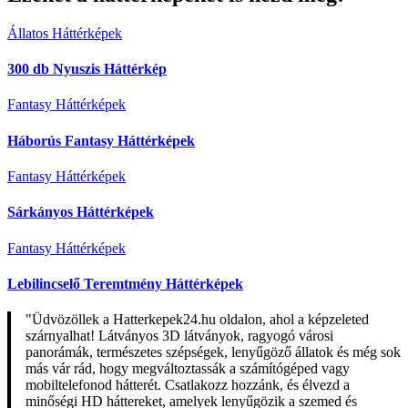
Állatos Háttérképek
300 db Nyuszis Háttérkép
Fantasy Háttérképek
Háborús Fantasy Háttérképek
Fantasy Háttérképek
Sárkányos Háttérképek
Fantasy Háttérképek
Lebilincselő Teremtmény Háttérképek
"Üdvözöllek a Hatterkepek24.hu oldalon, ahol a képzeleted
szárnyalhat! Látványos 3D látványok, ragyogó városi
panorámák, természetes szépségek, lenyűgöző állatok és még sok
más vár rád, hogy megváltoztassák a számítógéped vagy
mobiltelefonod hátterét. Csatlakozz hozzánk, és élvezd a
minőségi HD háttereket, amelyek lenyűgözik a szemed és