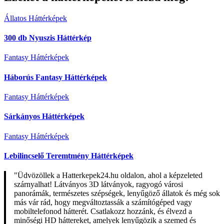
Állatos Háttérképek
300 db Nyuszis Háttérkép
Fantasy Háttérképek
Háborús Fantasy Háttérképek
Fantasy Háttérképek
Sárkányos Háttérképek
Fantasy Háttérképek
Lebilincselő Teremtmény Háttérképek
"Üdvözöllek a Hatterkepek24.hu oldalon, ahol a képzeleted
szárnyalhat! Látványos 3D látványok, ragyogó városi
panorámák, természetes szépségek, lenyűgöző állatok és még sok
más vár rád, hogy megváltoztassák a számítógéped vagy
mobiltelefonod hátterét. Csatlakozz hozzánk, és élvezd a
minőségi HD háttereket, amelyek lenyűgözik a szemed és