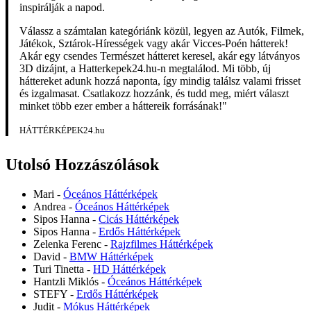
inspirálják a napod.
Válassz a számtalan kategóriánk közül, legyen az Autók, Filmek,
Játékok, Sztárok-Hírességek vagy akár Vicces-Poén hátterek!
Akár egy csendes Természet hátteret keresel, akár egy látványos
3D dizájnt, a Hatterkepek24.hu-n megtalálod. Mi több, új
háttereket adunk hozzá naponta, így mindig találsz valami frisset
és izgalmasat. Csatlakozz hozzánk, és tudd meg, miért választ
minket több ezer ember a háttereik forrásának!"
HÁTTÉRKÉPEK24.hu
Utolsó Hozzászólások
Mari
-
Óceános Háttérképek
Andrea
-
Óceános Háttérképek
Sipos Hanna
-
Cicás Háttérképek
Sipos Hanna
-
Erdős Háttérképek
Zelenka Ferenc
-
Rajzfilmes Háttérképek
David
-
BMW Háttérképek
Turi Tinetta
-
HD Háttérképek
Hantzli Miklós
-
Óceános Háttérképek
STEFY
-
Erdős Háttérképek
Judit
-
Mókus Háttérképek