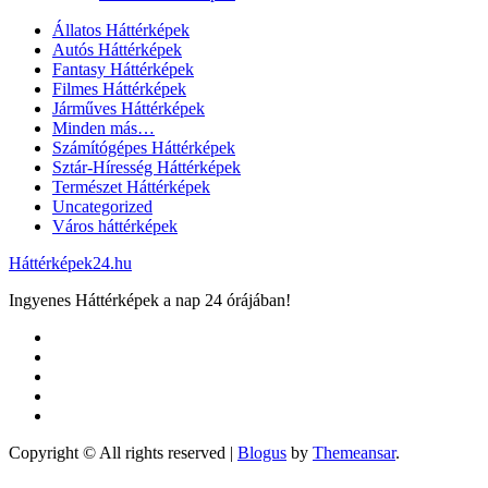
Állatos Háttérképek
Autós Háttérképek
Fantasy Háttérképek
Filmes Háttérképek
Járműves Háttérképek
Minden más…
Számítógépes Háttérképek
Sztár-Híresség Háttérképek
Természet Háttérképek
Uncategorized
Város háttérképek
Háttérképek24.hu
Ingyenes Háttérképek a nap 24 órájában!
Copyright © All rights reserved
|
Blogus
by
Themeansar
.