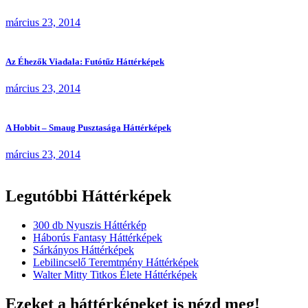
március 23, 2014
Az Éhezők Viadala: Futótűz Háttérképek
március 23, 2014
A Hobbit – Smaug Pusztasága Háttérképek
március 23, 2014
Legutóbbi Háttérképek
300 db Nyuszis Háttérkép
Háborús Fantasy Háttérképek
Sárkányos Háttérképek
Lebilincselő Teremtmény Háttérképek
Walter Mitty Titkos Élete Háttérképek
Ezeket a háttérképeket is nézd meg!