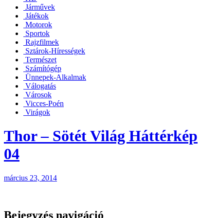
Járművek
Játékok
Motorok
Sportok
Rajzfilmek
Sztárok-Hírességek
Természet
Számítógép
Ünnepek-Alkalmak
Válogatás
Városok
Vicces-Poén
Virágok
Thor – Sötét Világ Háttérkép
04
március 23, 2014
Bejegyzés navigáció