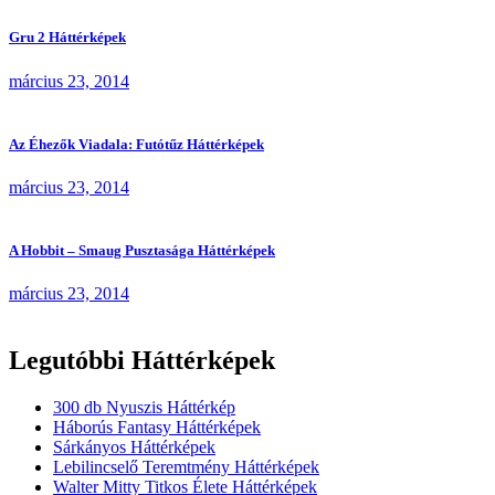
Gru 2 Háttérképek
március 23, 2014
Az Éhezők Viadala: Futótűz Háttérképek
március 23, 2014
A Hobbit – Smaug Pusztasága Háttérképek
március 23, 2014
Legutóbbi Háttérképek
300 db Nyuszis Háttérkép
Háborús Fantasy Háttérképek
Sárkányos Háttérképek
Lebilincselő Teremtmény Háttérképek
Walter Mitty Titkos Élete Háttérképek