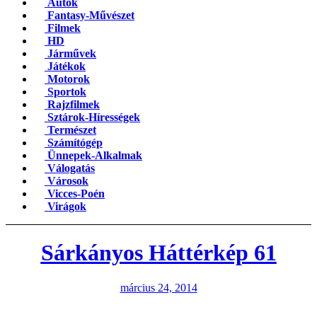
Autók
Fantasy-Művészet
Filmek
HD
Járművek
Játékok
Motorok
Sportok
Rajzfilmek
Sztárok-Hírességek
Természet
Számítógép
Ünnepek-Alkalmak
Válogatás
Városok
Vicces-Poén
Virágok
Sárkányos Háttérkép 61
március 24, 2014