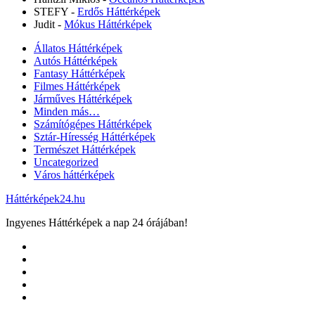
STEFY
-
Erdős Háttérképek
Judit
-
Mókus Háttérképek
Állatos Háttérképek
Autós Háttérképek
Fantasy Háttérképek
Filmes Háttérképek
Járműves Háttérképek
Minden más…
Számítógépes Háttérképek
Sztár-Híresség Háttérképek
Természet Háttérképek
Uncategorized
Város háttérképek
Háttérképek24.hu
Ingyenes Háttérképek a nap 24 órájában!