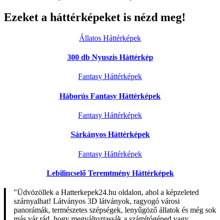
Ezeket a háttérképeket is nézd meg!
Állatos Háttérképek
300 db Nyuszis Háttérkép
Fantasy Háttérképek
Háborús Fantasy Háttérképek
Fantasy Háttérképek
Sárkányos Háttérképek
Fantasy Háttérképek
Lebilincselő Teremtmény Háttérképek
"Üdvözöllek a Hatterkepek24.hu oldalon, ahol a képzeleted
szárnyalhat! Látványos 3D látványok, ragyogó városi
panorámák, természetes szépségek, lenyűgöző állatok és még sok
más vár rád, hogy megváltoztassák a számítógéped vagy