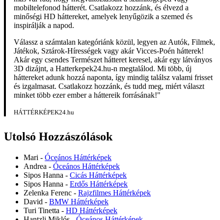
mobiltelefonod hátterét. Csatlakozz hozzánk, és élvezd a
minőségi HD háttereket, amelyek lenyűgözik a szemed és
inspirálják a napod.
Válassz a számtalan kategóriánk közül, legyen az Autók, Filmek,
Játékok, Sztárok-Hírességek vagy akár Vicces-Poén hátterek!
Akár egy csendes Természet hátteret keresel, akár egy látványos
3D dizájnt, a Hatterkepek24.hu-n megtalálod. Mi több, új
háttereket adunk hozzá naponta, így mindig találsz valami frisset
és izgalmasat. Csatlakozz hozzánk, és tudd meg, miért választ
minket több ezer ember a háttereik forrásának!"
HÁTTÉRKÉPEK24.hu
Utolsó Hozzászólások
Mari
-
Óceános Háttérképek
Andrea
-
Óceános Háttérképek
Sipos Hanna
-
Cicás Háttérképek
Sipos Hanna
-
Erdős Háttérképek
Zelenka Ferenc
-
Rajzfilmes Háttérképek
David
-
BMW Háttérképek
Turi Tinetta
-
HD Háttérképek
Hantzli Miklós
-
Óceános Háttérképek