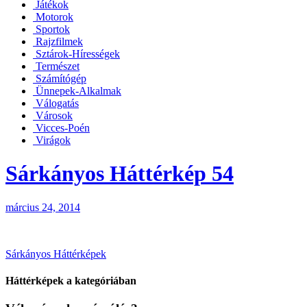
Játékok
Motorok
Sportok
Rajzfilmek
Sztárok-Hírességek
Természet
Számítógép
Ünnepek-Alkalmak
Válogatás
Városok
Vicces-Poén
Virágok
Sárkányos Háttérkép 54
március 24, 2014
Bejegyzés
Sárkányos Háttérképek
navigáció
Háttérképek a kategóriában