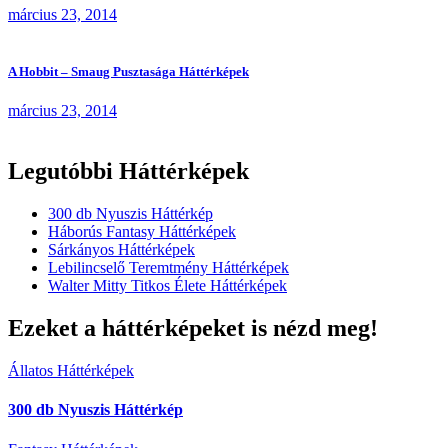
március 23, 2014
A Hobbit – Smaug Pusztasága Háttérképek
március 23, 2014
Legutóbbi Háttérképek
300 db Nyuszis Háttérkép
Háborús Fantasy Háttérképek
Sárkányos Háttérképek
Lebilincselő Teremtmény Háttérképek
Walter Mitty Titkos Élete Háttérképek
Ezeket a háttérképeket is nézd meg!
Állatos Háttérképek
300 db Nyuszis Háttérkép