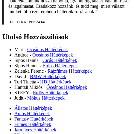
háttereket adunk hozzá naponta, így mindig találsz valami frisset
és izgalmasat. Csatlakozz hozzánk, és tudd meg, miért választ
minket több ezer ember a háttereik forrásának!"
HÁTTÉRKÉPEK24.hu
Utolsó Hozzászólások
Mari
-
Óceános Háttérképek
Andrea
-
Óceános Háttérképek
Sipos Hanna
-
Cicás Háttérképek
Sipos Hanna
-
Erdős Háttérképek
Zelenka Ferenc
-
Rajzfilmes Háttérképek
David
-
BMW Háttérképek
Turi Tinetta
-
HD Háttérképek
Hantzli Miklós
-
Óceános Háttérképek
STEFY
-
Erdős Háttérképek
Judit
-
Mókus Háttérképek
Állatos Háttérképek
Autós Háttérképek
Fantasy Háttérképek
Filmes Háttérképek
Járműves Háttérképek