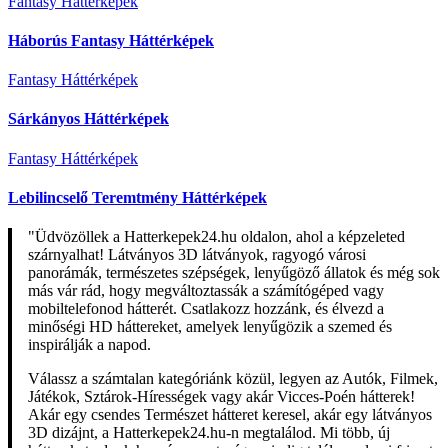
Fantasy Háttérképek
Háborús Fantasy Háttérképek
Fantasy Háttérképek
Sárkányos Háttérképek
Fantasy Háttérképek
Lebilincselő Teremtmény Háttérképek
"Üdvözöllek a Hatterkepek24.hu oldalon, ahol a képzeleted
szárnyalhat! Látványos 3D látványok, ragyogó városi
panorámák, természetes szépségek, lenyűgöző állatok és még sok
más vár rád, hogy megváltoztassák a számítógéped vagy
mobiltelefonod hátterét. Csatlakozz hozzánk, és élvezd a
minőségi HD háttereket, amelyek lenyűgözik a szemed és
inspirálják a napod.
Válassz a számtalan kategóriánk közül, legyen az Autók, Filmek,
Játékok, Sztárok-Hírességek vagy akár Vicces-Poén hátterek!
Akár egy csendes Természet hátteret keresel, akár egy látványos
3D dizájnt, a Hatterkepek24.hu-n megtalálod. Mi több, új