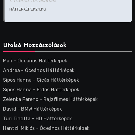
háttereik forrásának!"
HÁTTÉRKÉPEK24.hu
Utolsó Hozzászólások
Mari
-
Óceános Háttérképek
Andrea
-
Óceános Háttérképek
Sipos Hanna
-
Cicás Háttérképek
Sipos Hanna
-
Erdős Háttérképek
Zelenka Ferenc
-
Rajzfilmes Háttérképek
David
-
BMW Háttérképek
Turi Tinetta
-
HD Háttérképek
Hantzli Miklós
-
Óceános Háttérképek