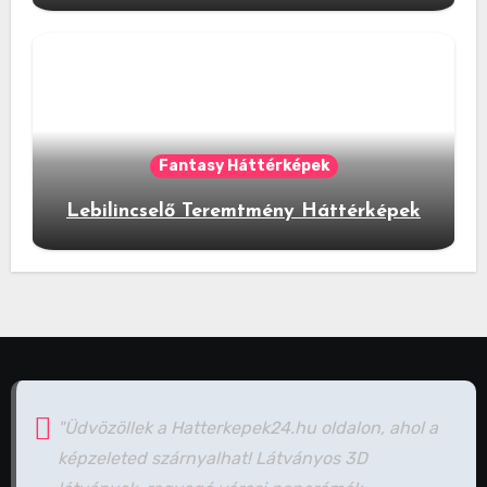
Fantasy Háttérképek
Lebilincselő Teremtmény Háttérképek
"Üdvözöllek a Hatterkepek24.hu oldalon, ahol a
képzeleted szárnyalhat! Látványos 3D