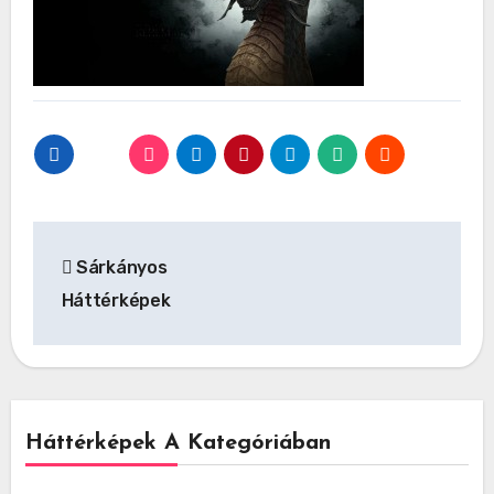
Bejegyzés
Sárkányos
navigáció
Háttérképek
Háttérképek A Kategóriában