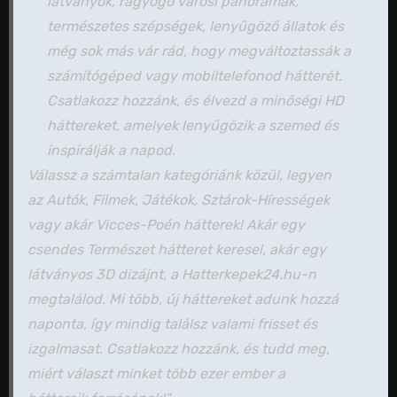
látványok, ragyogó városi panorámák,
természetes szépségek, lenyűgöző állatok és
még sok más vár rád, hogy megváltoztassák a
számítógéped vagy mobiltelefonod hátterét.
Csatlakozz hozzánk, és élvezd a minőségi HD
háttereket, amelyek lenyűgözik a szemed és
inspirálják a napod.
Válassz a számtalan kategóriánk közül, legyen
az Autók, Filmek, Játékok, Sztárok-Hírességek
vagy akár Vicces-Poén hátterek! Akár egy
csendes Természet hátteret keresel, akár egy
látványos 3D dizájnt, a Hatterkepek24.hu-n
megtalálod. Mi több, új háttereket adunk hozzá
naponta, így mindig találsz valami frisset és
izgalmasat. Csatlakozz hozzánk, és tudd meg,
miért választ minket több ezer ember a