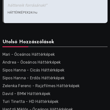
háttereik forrásának!"
HÁTTÉRKÉPEK24.hu
Utolsó Hozzászólások
Mari
-
Óceános Háttérképek
Andrea
-
Óceános Háttérképek
Sipos Hanna
-
Cicás Háttérképek
Sipos Hanna
-
Erdős Háttérképek
Zelenka Ferenc
-
Rajzfilmes Háttérképek
David
-
BMW Háttérképek
Turi Tinetta
-
HD Háttérképek
Hantzli Miklós
-
Óceános Háttérképek