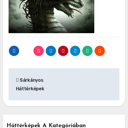
Bejegyzés
Sárkányos
navigáció
Háttérképek
Háttérképek A Kategóriában