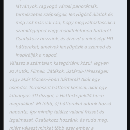
látványok, ragyogó városi panorámák,
természetes szépségek, lenyűgöző állatok és
még sok más vár rád, hogy megváltoztassák a
számítógéped vagy mobiltelefonod hátterét.
Csatlakozz hozzánk, és élvezd a minőségi HD
háttereket, amelyek lenyűgözik a szemed és
inspirálják a napod.
Válassz a számtalan kategóriánk közül, legyen
az Autók, Filmek, Játékok, Sztárok-Hírességek
vagy akár Vicces-Poén hátterek! Akár egy
csendes Természet hátteret keresel, akár egy
látványos 3D dizájnt, a Hatterkepek24.hu-n
megtalálod. Mi több, új háttereket adunk hozzá
naponta, így mindig találsz valami frisset és
izgalmasat. Csatlakozz hozzánk, és tudd meg,
miért választ minket több ezer ember a