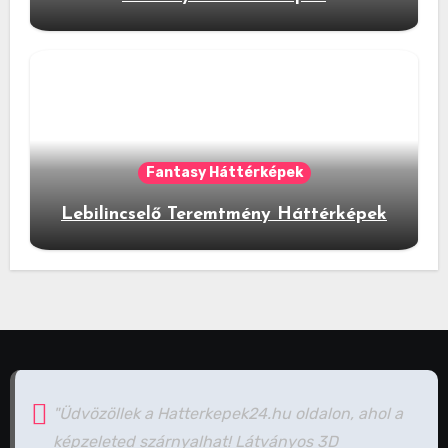
Fantasy Háttérképek
Lebilincselő Teremtmény Háttérképek
"Üdvözöllek a Hatterkepek24.hu oldalon, ahol a
képzeleted szárnyalhat! Látványos 3D