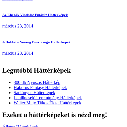
Az Éhezők Viadala: Futótűz Háttérképek
március 23, 2014
A Hobbit – Smaug Pusztasága Háttérképek
március 23, 2014
Legutóbbi Háttérképek
300 db Nyuszis Háttérkép
Háborús Fantasy Háttérképek
Sárkányos Háttérképek
Lebilincselő Teremtmény Háttérképek
Walter Mitty Titkos Élete Háttérképek
Ezeket a háttérképeket is nézd meg!
Állatos Háttérképek