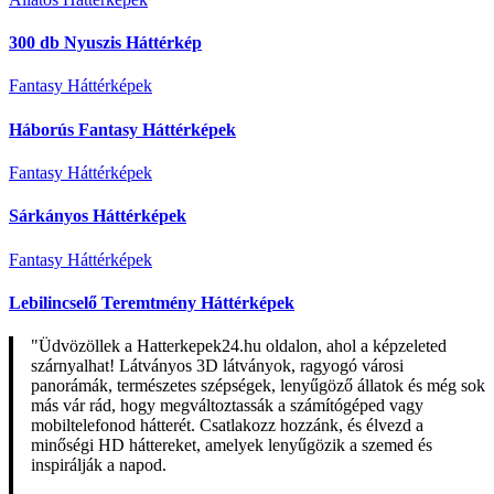
300 db Nyuszis Háttérkép
Fantasy Háttérképek
Háborús Fantasy Háttérképek
Fantasy Háttérképek
Sárkányos Háttérképek
Fantasy Háttérképek
Lebilincselő Teremtmény Háttérképek
"Üdvözöllek a Hatterkepek24.hu oldalon, ahol a képzeleted
szárnyalhat! Látványos 3D látványok, ragyogó városi
panorámák, természetes szépségek, lenyűgöző állatok és még sok
más vár rád, hogy megváltoztassák a számítógéped vagy
mobiltelefonod hátterét. Csatlakozz hozzánk, és élvezd a
minőségi HD háttereket, amelyek lenyűgözik a szemed és
inspirálják a napod.