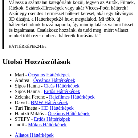
Válassz a számtalan kategóriánk közül, legyen az Autók, Filmek,
Játékok, Sztárok-Hírességek vagy akár Vicces-Poén hátterek!
Akár egy csendes Természet hátteret keresel, akár egy látványos
3D dizájnt, a Hatterkepek24.hu-n megtalálod. Mi több, új
háttereket adunk hozzá naponta, így mindig találsz valami frisset
és izgalmasat. Csatlakozz hozzánk, és tudd meg, miért választ
minket több ezer ember a háttereik forrásának!"
HÁTTÉRKÉPEK24.hu
Utolsó Hozzászólások
Mari
-
Óceános Háttérképek
Andrea
-
Óceános Háttérképek
Sipos Hanna
-
Cicás Háttérképek
Sipos Hanna
-
Erdős Háttérképek
Zelenka Ferenc
-
Rajzfilmes Háttérképek
David
-
BMW Háttérképek
Turi Tinetta
-
HD Háttérképek
Hantzli Miklós
-
Óceános Háttérképek
STEFY
-
Erdős Háttérképek
Judit
-
Mókus Háttérképek
Állatos Háttérképek