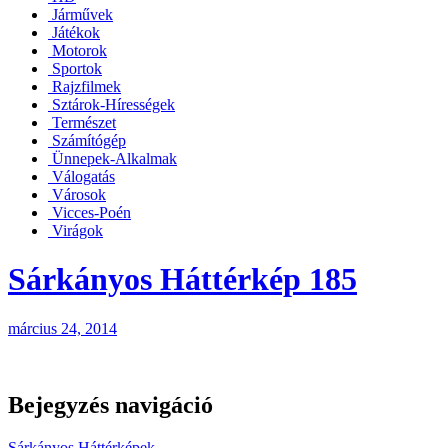
Járművek
Játékok
Motorok
Sportok
Rajzfilmek
Sztárok-Hírességek
Természet
Számítógép
Ünnepek-Alkalmak
Válogatás
Városok
Vicces-Poén
Virágok
Sárkányos Háttérkép 185
március 24, 2014
Bejegyzés navigáció
Sárkányos Háttérképek