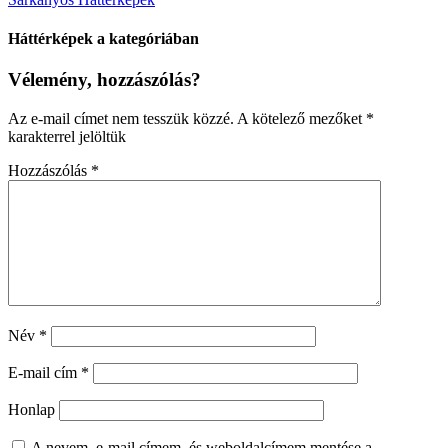
Háttérképek a kategóriában
Vélemény, hozzászólás?
Az e-mail címet nem tesszük közzé.
A kötelező mezőket
*
karakterrel jelöltük
Hozzászólás
*
Név
*
E-mail cím
*
Honlap
A nevem, e-mail címem, és weboldalcímem mentése a