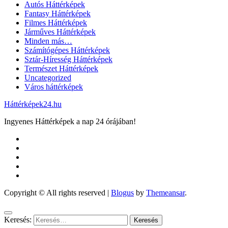
Autós Háttérképek
Fantasy Háttérképek
Filmes Háttérképek
Járműves Háttérképek
Minden más…
Számítógépes Háttérképek
Sztár-Híresség Háttérképek
Természet Háttérképek
Uncategorized
Város háttérképek
Háttérképek24.hu
Ingyenes Háttérképek a nap 24 órájában!
Copyright © All rights reserved
|
Blogus
by
Themeansar
.
Keresés: