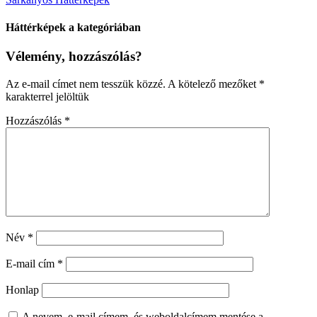
Háttérképek a kategóriában
Vélemény, hozzászólás?
Az e-mail címet nem tesszük közzé.
A kötelező mezőket
*
karakterrel jelöltük
Hozzászólás
*
Név
*
E-mail cím
*
Honlap
A nevem, e-mail címem, és weboldalcímem mentése a