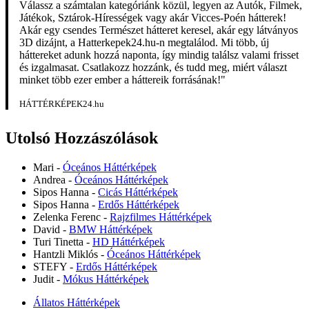
Válassz a számtalan kategóriánk közül, legyen az Autók, Filmek,
Játékok, Sztárok-Hírességek vagy akár Vicces-Poén hátterek!
Akár egy csendes Természet hátteret keresel, akár egy látványos
3D dizájnt, a Hatterkepek24.hu-n megtalálod. Mi több, új
háttereket adunk hozzá naponta, így mindig találsz valami frisset
és izgalmasat. Csatlakozz hozzánk, és tudd meg, miért választ
minket több ezer ember a háttereik forrásának!"
HÁTTÉRKÉPEK24.hu
Utolsó Hozzászólások
Mari
-
Óceános Háttérképek
Andrea
-
Óceános Háttérképek
Sipos Hanna
-
Cicás Háttérképek
Sipos Hanna
-
Erdős Háttérképek
Zelenka Ferenc
-
Rajzfilmes Háttérképek
David
-
BMW Háttérképek
Turi Tinetta
-
HD Háttérképek
Hantzli Miklós
-
Óceános Háttérképek
STEFY
-
Erdős Háttérképek
Judit
-
Mókus Háttérképek
Állatos Háttérképek