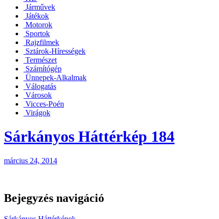
Járművek
Játékok
Motorok
Sportok
Rajzfilmek
Sztárok-Hírességek
Természet
Számítógép
Ünnepek-Alkalmak
Válogatás
Városok
Vicces-Poén
Virágok
Sárkányos Háttérkép 184
március 24, 2014
Bejegyzés navigáció
Sárkányos Háttérképek