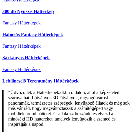
300 db Nyuszis Háttérkép
Fantasy Háttérképek
Háborús Fantasy Háttérképek
Fantasy Háttérképek
Sárkányos Háttérképek
Fantasy Háttérképek
Lebilincselő Teremtmény Háttérképek
"Üdvözöllek a Hatterkepek24.hu oldalon, ahol a képzeleted
szárnyalhat! Látványos 3D látványok, ragyogó városi
panorámák, természetes szépségek, lenyűgöző állatok és még sok
más vár rád, hogy megváltoztassák a számítógéped vagy
mobiltelefonod hátterét. Csatlakozz hozzánk, és élvezd a
minőségi HD háttereket, amelyek lenyűgözik a szemed és
inspirálják a napod.