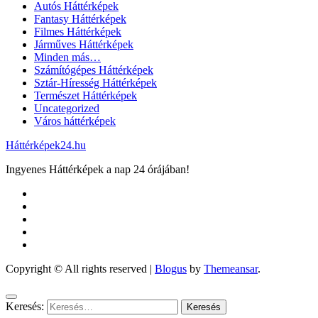
Autós Háttérképek
Fantasy Háttérképek
Filmes Háttérképek
Járműves Háttérképek
Minden más…
Számítógépes Háttérképek
Sztár-Híresség Háttérképek
Természet Háttérképek
Uncategorized
Város háttérképek
Háttérképek24.hu
Ingyenes Háttérképek a nap 24 órájában!
Copyright © All rights reserved
|
Blogus
by
Themeansar
.
Keresés: