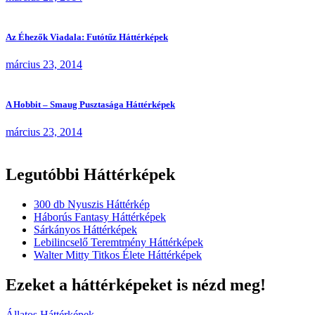
Az Éhezők Viadala: Futótűz Háttérképek
március 23, 2014
A Hobbit – Smaug Pusztasága Háttérképek
március 23, 2014
Legutóbbi Háttérképek
300 db Nyuszis Háttérkép
Háborús Fantasy Háttérképek
Sárkányos Háttérképek
Lebilincselő Teremtmény Háttérképek
Walter Mitty Titkos Élete Háttérképek
Ezeket a háttérképeket is nézd meg!
Állatos Háttérképek