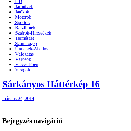
HD
Járművek
Játékok
Motorok
Sportok
Rajzfilmek
Sztárok-Hírességek
Természet
Számítógép
Ünnepek-Alkalmak
Válogatás
Városok
Vicces-Poén
Virágok
Sárkányos Háttérkép 16
március 24, 2014
Bejegyzés navigáció