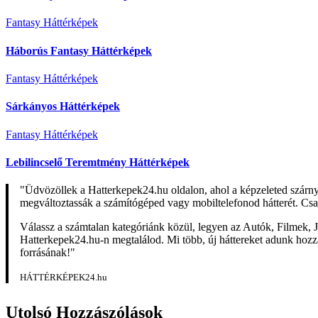
Fantasy Háttérképek
Háborús Fantasy Háttérképek
Fantasy Háttérképek
Sárkányos Háttérképek
Fantasy Háttérképek
Lebilincselő Teremtmény Háttérképek
"Üdvözöllek a Hatterkepek24.hu oldalon, ahol a képzeleted szárn
megváltoztassák a számítógéped vagy mobiltelefonod hátterét. Csa
Válassz a számtalan kategóriánk közül, legyen az Autók, Filmek, J
Hatterkepek24.hu-n megtalálod. Mi több, új háttereket adunk hozzá 
forrásának!"
HÁTTÉRKÉPEK24.hu
Utolsó Hozzászólások