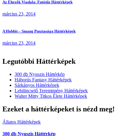
Az Éhezők Viadala: Futótűz Háttérképek
március 23, 2014
A Hobbit – Smaug Pusztasága Háttérképek
március 23, 2014
Legutóbbi Háttérképek
300 db Nyuszis Háttérkép
Háborús Fantasy Háttérképek
Sárkányos Háttérképek
Lebilincselő Teremtmény Háttérképek
Walter Mitty Titkos Élete Háttérképek
Ezeket a háttérképeket is nézd meg!
Állatos Háttérképek
300 db Nyuszis Háttérkép