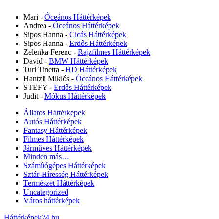
Mari
-
Óceános Háttérképek
Andrea
-
Óceános Háttérképek
Sipos Hanna
-
Cicás Háttérképek
Sipos Hanna
-
Erdős Háttérképek
Zelenka Ferenc
-
Rajzfilmes Háttérképek
David
-
BMW Háttérképek
Turi Tinetta
-
HD Háttérképek
Hantzli Miklós
-
Óceános Háttérképek
STEFY
-
Erdős Háttérképek
Judit
-
Mókus Háttérképek
Állatos Háttérképek
Autós Háttérképek
Fantasy Háttérképek
Filmes Háttérképek
Járműves Háttérképek
Minden más…
Számítógépes Háttérképek
Sztár-Híresség Háttérképek
Természet Háttérképek
Uncategorized
Város háttérképek
Háttérképek24.hu