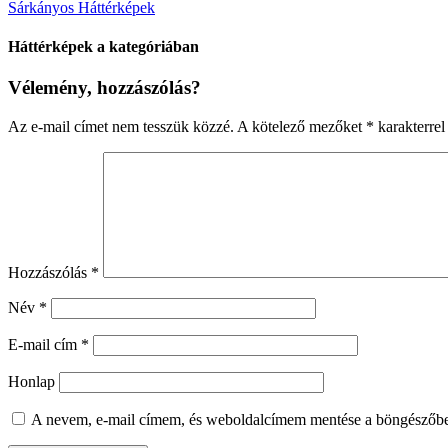
Sárkányos Háttérképek
Háttérképek a kategóriában
Vélemény, hozzászólás?
Az e-mail címet nem tesszük közzé.
A kötelező mezőket
*
karakterrel 
Hozzászólás
*
Név
*
E-mail cím
*
Honlap
A nevem, e-mail címem, és weboldalcímem mentése a böngészőb