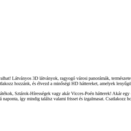
yalhat! Látványos 3D látványok, ragyogó városi panorámák, természete
tlakozz hozzánk, és élvezd a minőségi HD háttereket, amelyek lenyűgöz
átékok, Sztárok-Hírességek vagy akár Vicces-Poén hátterek! Akár egy c
naponta, így mindig találsz valami frisset és izgalmasat. Csatlakozz h