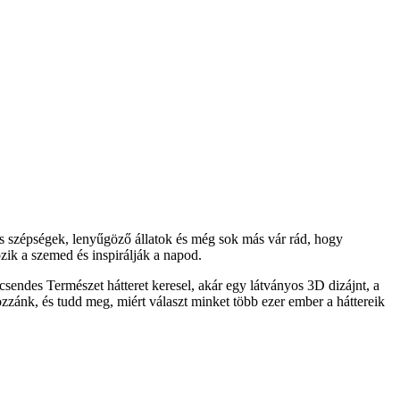
s szépségek, lenyűgöző állatok és még sok más vár rád, hogy
ik a szemed és inspirálják a napod.
sendes Természet hátteret keresel, akár egy látványos 3D dizájnt, a
ozzánk, és tudd meg, miért választ minket több ezer ember a háttereik