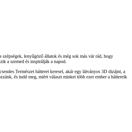
s szépségek, lenyűgöző állatok és még sok más vár rád, hogy
ik a szemed és inspirálják a napod.
sendes Természet hátteret keresel, akár egy látványos 3D dizájnt, a
ozzánk, és tudd meg, miért választ minket több ezer ember a háttereik