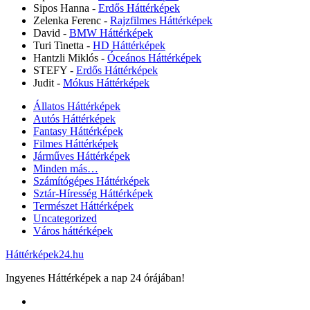
Sipos Hanna
-
Erdős Háttérképek
Zelenka Ferenc
-
Rajzfilmes Háttérképek
David
-
BMW Háttérképek
Turi Tinetta
-
HD Háttérképek
Hantzli Miklós
-
Óceános Háttérképek
STEFY
-
Erdős Háttérképek
Judit
-
Mókus Háttérképek
Állatos Háttérképek
Autós Háttérképek
Fantasy Háttérképek
Filmes Háttérképek
Járműves Háttérképek
Minden más…
Számítógépes Háttérképek
Sztár-Híresség Háttérképek
Természet Háttérképek
Uncategorized
Város háttérképek
Háttérképek24.hu
Ingyenes Háttérképek a nap 24 órájában!