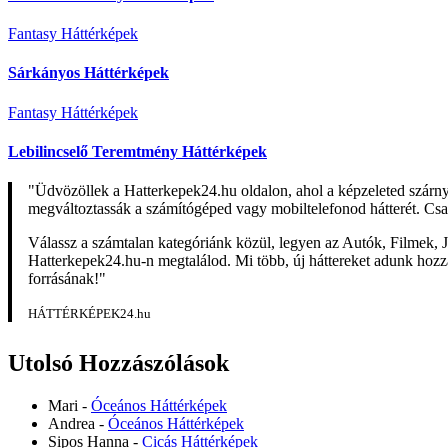
Fantasy Háttérképek
Sárkányos Háttérképek
Fantasy Háttérképek
Lebilincselő Teremtmény Háttérképek
"Üdvözöllek a Hatterkepek24.hu oldalon, ahol a képzeleted szárn
megváltoztassák a számítógéped vagy mobiltelefonod hátterét. Csa
Válassz a számtalan kategóriánk közül, legyen az Autók, Filmek, J
Hatterkepek24.hu-n megtalálod. Mi több, új háttereket adunk hozzá 
forrásának!"
HÁTTÉRKÉPEK24.hu
Utolsó Hozzászólások
Mari
-
Óceános Háttérképek
Andrea
-
Óceános Háttérképek
Sipos Hanna
-
Cicás Háttérképek