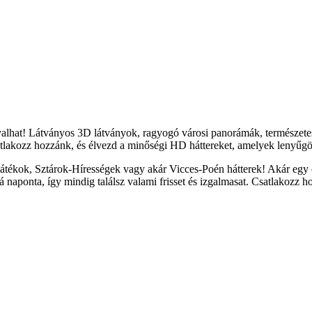
yalhat! Látványos 3D látványok, ragyogó városi panorámák, természete
tlakozz hozzánk, és élvezd a minőségi HD háttereket, amelyek lenyűgöz
átékok, Sztárok-Hírességek vagy akár Vicces-Poén hátterek! Akár egy c
naponta, így mindig találsz valami frisset és izgalmasat. Csatlakozz h