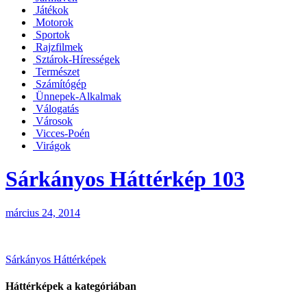
Játékok
Motorok
Sportok
Rajzfilmek
Sztárok-Hírességek
Természet
Számítógép
Ünnepek-Alkalmak
Válogatás
Városok
Vicces-Poén
Virágok
Sárkányos Háttérkép 103
március 24, 2014
Bejegyzés
Sárkányos Háttérképek
navigáció
Háttérképek a kategóriában