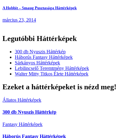
A Hobbit – Smaug Pusztasága Háttérképek
március 23, 2014
Legutóbbi Háttérképek
300 db Nyuszis Háttérkép
Háborús Fantasy Háttérképek
Sárkányos Háttérképek
Lebilincselő Teremtmény Háttérképek
Walter Mitty Titkos Élete Háttérképek
Ezeket a háttérképeket is nézd meg!
Állatos Háttérképek
300 db Nyuszis Háttérkép
Fantasy Háttérképek
Háborús Fantasy Háttérképek