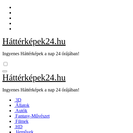
Skip
to
content
Háttérképek24.hu
Ingyenes Háttérképek a nap 24 órájában!
Háttérképek24.hu
Ingyenes Háttérképek a nap 24 órájában!
3D
Állatok
Autók
Fantasy-Művészet
Filmek
HD
Járművek