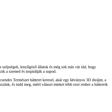
s szépségek, lenyűgöző állatok és még sok más vár rád, hogy
ik a szemed és inspirálják a napod.
sendes Természet hátteret keresel, akár egy látványos 3D dizájnt, a
ozzánk, és tudd meg, miért választ minket több ezer ember a háttereik