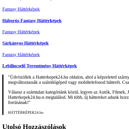
Fantasy Háttérképek
Háborús Fantasy Háttérképek
Fantasy Háttérképek
Sárkányos Háttérképek
Fantasy Háttérképek
Lebilincselő Teremtmény Háttérképek
"Üdvözöllek a Hatterkepek24.hu oldalon, ahol a képzeleted szárn
megváltoztassák a számítógéped vagy mobiltelefonod hátterét. Csa
Válassz a számtalan kategóriánk közül, legyen az Autók, Filmek, J
Hatterkepek24.hu-n megtalálod. Mi több, új háttereket adunk hozzá 
forrásának!"
HÁTTÉRKÉPEK24.hu
Utolsó Hozzászólások