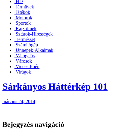
HD
Járművek
Játékok
Motorok
Sportok
Rajzfilmek
Sztárok-Hírességek
Természet
Számítógép
Ünnepek-Alkalmak
Válogatás
Városok
Vicces-Poén
Virágok
Sárkányos Háttérkép 101
március 24, 2014
Bejegyzés navigáció