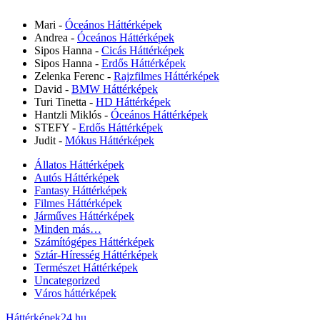
Mari
-
Óceános Háttérképek
Andrea
-
Óceános Háttérképek
Sipos Hanna
-
Cicás Háttérképek
Sipos Hanna
-
Erdős Háttérképek
Zelenka Ferenc
-
Rajzfilmes Háttérképek
David
-
BMW Háttérképek
Turi Tinetta
-
HD Háttérképek
Hantzli Miklós
-
Óceános Háttérképek
STEFY
-
Erdős Háttérképek
Judit
-
Mókus Háttérképek
Állatos Háttérképek
Autós Háttérképek
Fantasy Háttérképek
Filmes Háttérképek
Járműves Háttérképek
Minden más…
Számítógépes Háttérképek
Sztár-Híresség Háttérképek
Természet Háttérképek
Uncategorized
Város háttérképek
Háttérképek24.hu