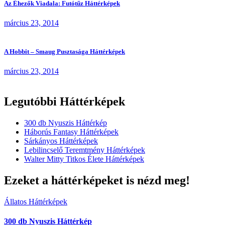
Az Éhezők Viadala: Futótűz Háttérképek
március 23, 2014
A Hobbit – Smaug Pusztasága Háttérképek
március 23, 2014
Legutóbbi Háttérképek
300 db Nyuszis Háttérkép
Háborús Fantasy Háttérképek
Sárkányos Háttérképek
Lebilincselő Teremtmény Háttérképek
Walter Mitty Titkos Élete Háttérképek
Ezeket a háttérképeket is nézd meg!
Állatos Háttérképek
300 db Nyuszis Háttérkép