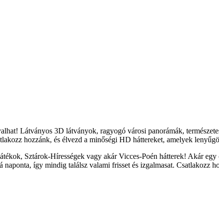
yalhat! Látványos 3D látványok, ragyogó városi panorámák, természete
tlakozz hozzánk, és élvezd a minőségi HD háttereket, amelyek lenyűgöz
átékok, Sztárok-Hírességek vagy akár Vicces-Poén hátterek! Akár egy c
naponta, így mindig találsz valami frisset és izgalmasat. Csatlakozz h