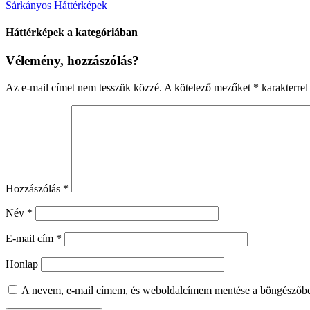
Sárkányos Háttérképek
Háttérképek a kategóriában
Vélemény, hozzászólás?
Az e-mail címet nem tesszük közzé.
A kötelező mezőket
*
karakterrel 
Hozzászólás
*
Név
*
E-mail cím
*
Honlap
A nevem, e-mail címem, és weboldalcímem mentése a böngészőb