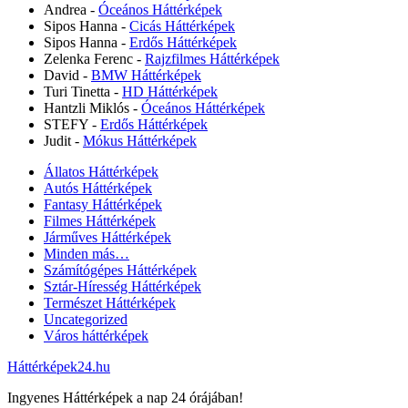
Andrea
-
Óceános Háttérképek
Sipos Hanna
-
Cicás Háttérképek
Sipos Hanna
-
Erdős Háttérképek
Zelenka Ferenc
-
Rajzfilmes Háttérképek
David
-
BMW Háttérképek
Turi Tinetta
-
HD Háttérképek
Hantzli Miklós
-
Óceános Háttérképek
STEFY
-
Erdős Háttérképek
Judit
-
Mókus Háttérképek
Állatos Háttérképek
Autós Háttérképek
Fantasy Háttérképek
Filmes Háttérképek
Járműves Háttérképek
Minden más…
Számítógépes Háttérképek
Sztár-Híresség Háttérképek
Természet Háttérképek
Uncategorized
Város háttérképek
Háttérképek24.hu
Ingyenes Háttérképek a nap 24 órájában!