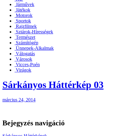
Járművek
Játékok
Motorok
Sportok
Rajzfilmek
Sztárok-Hírességek
Természet
Számítógép
Ünnepek-Alkalmak
Válogatás
Városok
Vicces-Poén
Virágok
Sárkányos Háttérkép 03
március 24, 2014
Bejegyzés navigáció
Sárkányos Háttérképek