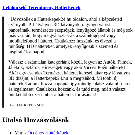
Lebilincselő Teremtmény Háttérképek
"Üdvözöllek a Hatterkepek24.hu oldalon, ahol a képzeleted
szárnyalhat! Látványos 3D látványok, ragyogó városi
panorámák, természetes szépségek, lenyűgöző állatok és még sok
más vár rád, hogy megváltoztassák a számítógéped vagy
mobiltelefonod hátterét. Csatlakozz hozzánk, és élvezd a
minőségi HD háttereket, amelyek lenyűgözik a szemed és
inspirálják a napod.
Válassz a számtalan kategóriánk közül, legyen az Autók, Filmek,
Játékok, Sztárok-Hírességek vagy akár Vicces-Poén hátterek!
Akár egy csendes Természet hátteret keresel, akár egy látványos
3D dizájnt, a Hatterkepek24.hu-n megtalálod. Mi több, új
háttereket adunk hozzá naponta, így mindig találsz valami frisset
és izgalmasat. Csatlakozz hozzánk, és tudd meg, miért választ
minket több ezer ember a háttereik forrásának!"
HÁTTÉRKÉPEK24.hu
Utolsó Hozzászólások
Mari
-
Óceános Háttérképek