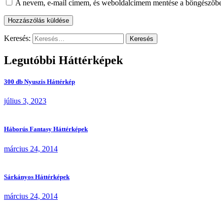
A nevem, e-mail címem, és weboldalcímem mentése a böngészőb
Keresés:
Legutóbbi Háttérképek
300 db Nyuszis Háttérkép
július 3, 2023
Háborús Fantasy Háttérképek
március 24, 2014
Sárkányos Háttérképek
március 24, 2014