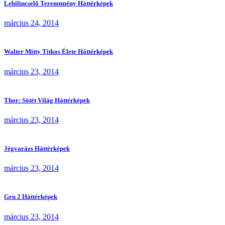
Lebilincselő Teremtmény Háttérképek
március 24, 2014
Walter Mitty Titkos Élete Háttérképek
március 23, 2014
Thor: Sötét Világ Háttérképek
március 23, 2014
Jégvarázs Háttérképek
március 23, 2014
Gru 2 Háttérképek
március 23, 2014