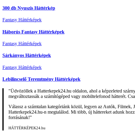
300 db Nyuszis Háttérkép
Fantasy Háttérképek
Háborús Fantasy Háttérképek
Fantasy Háttérképek
Sárkányos Háttérképek
Fantasy Háttérképek
Lebilincselő Teremtmény Háttérképek
"Üdvözöllek a Hatterkepek24.hu oldalon, ahol a képzeleted szárn
megváltoztassák a számítógéped vagy mobiltelefonod hátterét. Csa
Válassz a számtalan kategóriánk közül, legyen az Autók, Filmek, J
Hatterkepek24.hu-n megtalálod. Mi több, új háttereket adunk hozzá 
forrásának!"
HÁTTÉRKÉPEK24.hu