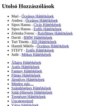
Utolsó Hozzászólások
Mari
-
Óceános Háttérképek
Andrea
-
Óceános Háttérképek
Sipos Hanna
-
Cicás Háttérképek
Sipos Hanna
-
Erdős Háttérképek
Zelenka Ferenc
-
Rajzfilmes Háttérképek
David
-
BMW Háttérképek
Turi Tinetta
-
HD Háttérképek
Hantzli Miklós
-
Óceános Háttérképek
STEFY
-
Erdős Háttérképek
Judit
-
Mókus Háttérképek
Állatos Háttérképek
Autós Háttérképek
Fantasy Háttérképek
Filmes Háttérképek
Járműves Háttérképek
Minden más…
Számítógépes Háttérképek
Sztár-Híresség Háttérképek
Természet Háttérképek
Uncategorized
Város háttérképek