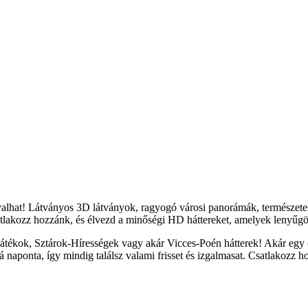
yalhat! Látványos 3D látványok, ragyogó városi panorámák, természete
tlakozz hozzánk, és élvezd a minőségi HD háttereket, amelyek lenyűgöz
átékok, Sztárok-Hírességek vagy akár Vicces-Poén hátterek! Akár egy c
naponta, így mindig találsz valami frisset és izgalmasat. Csatlakozz h