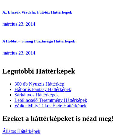
Az Éhezők Viadala: Futótűz Háttérképek
március 23, 2014
A Hobbit – Smaug Pusztasága Háttérképek
március 23, 2014
Legutóbbi Háttérképek
300 db Nyuszis Háttérkép
Háborús Fantasy Háttérképek
Sárkányos Háttérképek
Lebilincselő Teremtmény Háttérképek
Walter Mitty Titkos Élete Háttérképek
Ezeket a háttérképeket is nézd meg!
Állatos Háttérképek