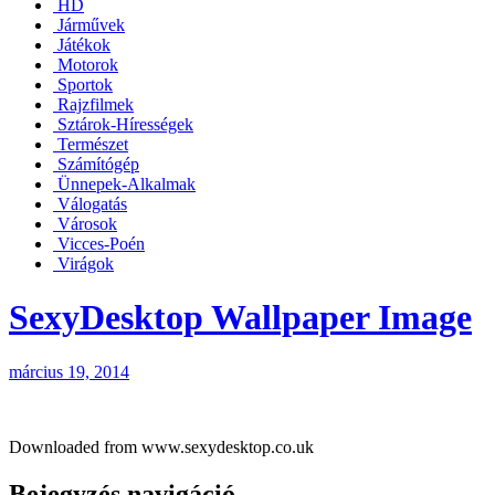
HD
Járművek
Játékok
Motorok
Sportok
Rajzfilmek
Sztárok-Hírességek
Természet
Számítógép
Ünnepek-Alkalmak
Válogatás
Városok
Vicces-Poén
Virágok
SexyDesktop Wallpaper Image
március 19, 2014
Downloaded from www.sexydesktop.co.uk
Bejegyzés navigáció