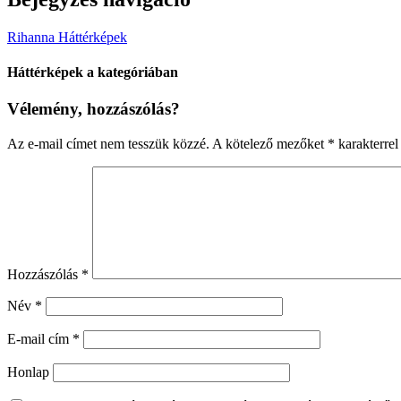
Rihanna Háttérképek
Háttérképek a kategóriában
Vélemény, hozzászólás?
Az e-mail címet nem tesszük közzé.
A kötelező mezőket
*
karakterrel 
Hozzászólás
*
Név
*
E-mail cím
*
Honlap