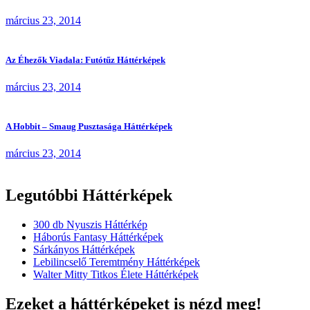
március 23, 2014
Az Éhezők Viadala: Futótűz Háttérképek
március 23, 2014
A Hobbit – Smaug Pusztasága Háttérképek
március 23, 2014
Legutóbbi Háttérképek
300 db Nyuszis Háttérkép
Háborús Fantasy Háttérképek
Sárkányos Háttérképek
Lebilincselő Teremtmény Háttérképek
Walter Mitty Titkos Élete Háttérképek
Ezeket a háttérképeket is nézd meg!