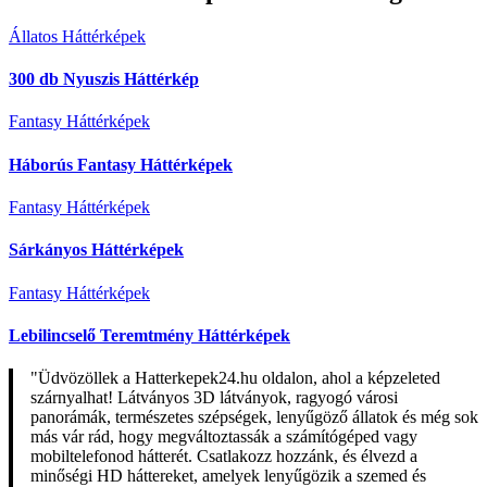
Állatos Háttérképek
300 db Nyuszis Háttérkép
Fantasy Háttérképek
Háborús Fantasy Háttérképek
Fantasy Háttérképek
Sárkányos Háttérképek
Fantasy Háttérképek
Lebilincselő Teremtmény Háttérképek
"Üdvözöllek a Hatterkepek24.hu oldalon, ahol a képzeleted
szárnyalhat! Látványos 3D látványok, ragyogó városi
panorámák, természetes szépségek, lenyűgöző állatok és még sok
más vár rád, hogy megváltoztassák a számítógéped vagy
mobiltelefonod hátterét. Csatlakozz hozzánk, és élvezd a
minőségi HD háttereket, amelyek lenyűgözik a szemed és