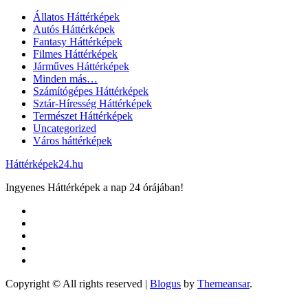
Állatos Háttérképek
Autós Háttérképek
Fantasy Háttérképek
Filmes Háttérképek
Járműves Háttérképek
Minden más…
Számítógépes Háttérképek
Sztár-Híresség Háttérképek
Természet Háttérképek
Uncategorized
Város háttérképek
Háttérképek24.hu
Ingyenes Háttérképek a nap 24 órájában!
Copyright © All rights reserved
|
Blogus
by
Themeansar
.