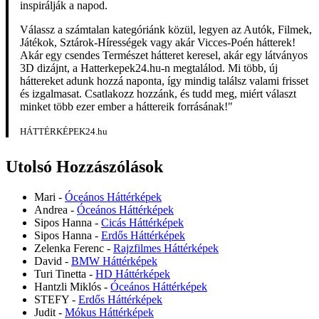
inspirálják a napod.
Válassz a számtalan kategóriánk közül, legyen az Autók, Filmek,
Játékok, Sztárok-Hírességek vagy akár Vicces-Poén hátterek!
Akár egy csendes Természet hátteret keresel, akár egy látványos
3D dizájnt, a Hatterkepek24.hu-n megtalálod. Mi több, új
háttereket adunk hozzá naponta, így mindig találsz valami frisset
és izgalmasat. Csatlakozz hozzánk, és tudd meg, miért választ
minket több ezer ember a háttereik forrásának!"
HÁTTÉRKÉPEK24.hu
Utolsó Hozzászólások
Mari
-
Óceános Háttérképek
Andrea
-
Óceános Háttérképek
Sipos Hanna
-
Cicás Háttérképek
Sipos Hanna
-
Erdős Háttérképek
Zelenka Ferenc
-
Rajzfilmes Háttérképek
David
-
BMW Háttérképek
Turi Tinetta
-
HD Háttérképek
Hantzli Miklós
-
Óceános Háttérképek
STEFY
-
Erdős Háttérképek
Judit
-
Mókus Háttérképek