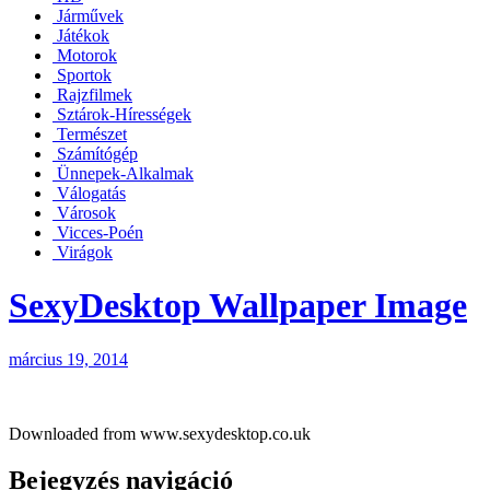
Járművek
Játékok
Motorok
Sportok
Rajzfilmek
Sztárok-Hírességek
Természet
Számítógép
Ünnepek-Alkalmak
Válogatás
Városok
Vicces-Poén
Virágok
SexyDesktop Wallpaper Image
március 19, 2014
Downloaded from www.sexydesktop.co.uk
Bejegyzés navigáció