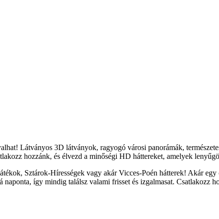
yalhat! Látványos 3D látványok, ragyogó városi panorámák, természete
tlakozz hozzánk, és élvezd a minőségi HD háttereket, amelyek lenyűgöz
átékok, Sztárok-Hírességek vagy akár Vicces-Poén hátterek! Akár egy c
naponta, így mindig találsz valami frisset és izgalmasat. Csatlakozz h