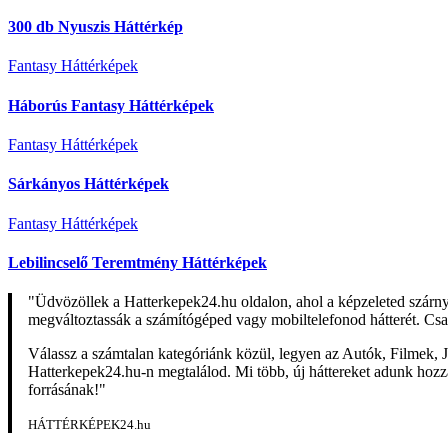
300 db Nyuszis Háttérkép
Fantasy Háttérképek
Háborús Fantasy Háttérképek
Fantasy Háttérképek
Sárkányos Háttérképek
Fantasy Háttérképek
Lebilincselő Teremtmény Háttérképek
"Üdvözöllek a Hatterkepek24.hu oldalon, ahol a képzeleted szárn
megváltoztassák a számítógéped vagy mobiltelefonod hátterét. Csa
Válassz a számtalan kategóriánk közül, legyen az Autók, Filmek, J
Hatterkepek24.hu-n megtalálod. Mi több, új háttereket adunk hozzá 
forrásának!"
HÁTTÉRKÉPEK24.hu