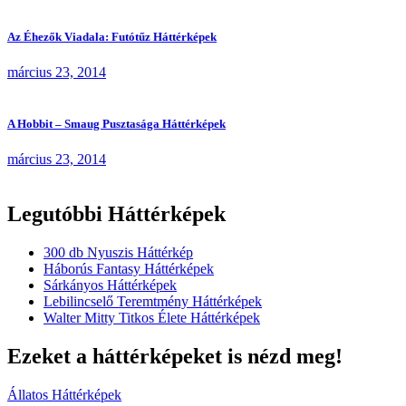
Az Éhezők Viadala: Futótűz Háttérképek
március 23, 2014
A Hobbit – Smaug Pusztasága Háttérképek
március 23, 2014
Legutóbbi Háttérképek
300 db Nyuszis Háttérkép
Háborús Fantasy Háttérképek
Sárkányos Háttérképek
Lebilincselő Teremtmény Háttérképek
Walter Mitty Titkos Élete Háttérképek
Ezeket a háttérképeket is nézd meg!
Állatos Háttérképek