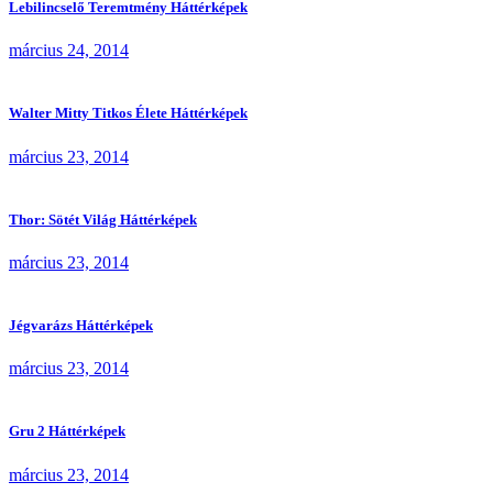
Lebilincselő Teremtmény Háttérképek
március 24, 2014
Walter Mitty Titkos Élete Háttérképek
március 23, 2014
Thor: Sötét Világ Háttérképek
március 23, 2014
Jégvarázs Háttérképek
március 23, 2014
Gru 2 Háttérképek
március 23, 2014