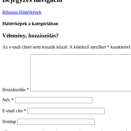
Rihanna Háttérképek
Háttérképek a kategóriában
Vélemény, hozzászólás?
Az e-mail címet nem tesszük közzé.
A kötelező mezőket
*
karakterrel 
Hozzászólás
*
Név
*
E-mail cím
*
Honlap