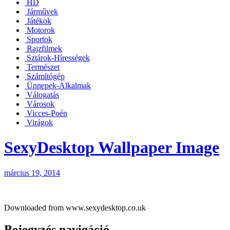
HD
Járművek
Játékok
Motorok
Sportok
Rajzfilmek
Sztárok-Hírességek
Természet
Számítógép
Ünnepek-Alkalmak
Válogatás
Városok
Vicces-Poén
Virágok
SexyDesktop Wallpaper Image
március 19, 2014
Downloaded from www.sexydesktop.co.uk
Bejegyzés navigáció