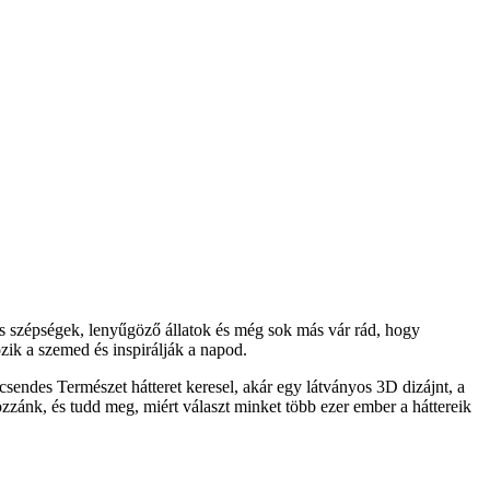
s szépségek, lenyűgöző állatok és még sok más vár rád, hogy
ik a szemed és inspirálják a napod.
sendes Természet hátteret keresel, akár egy látványos 3D dizájnt, a
ozzánk, és tudd meg, miért választ minket több ezer ember a háttereik