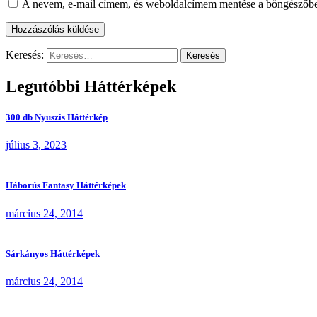
A nevem, e-mail címem, és weboldalcímem mentése a böngészőb
Keresés:
Legutóbbi Háttérképek
300 db Nyuszis Háttérkép
július 3, 2023
Háborús Fantasy Háttérképek
március 24, 2014
Sárkányos Háttérképek
március 24, 2014