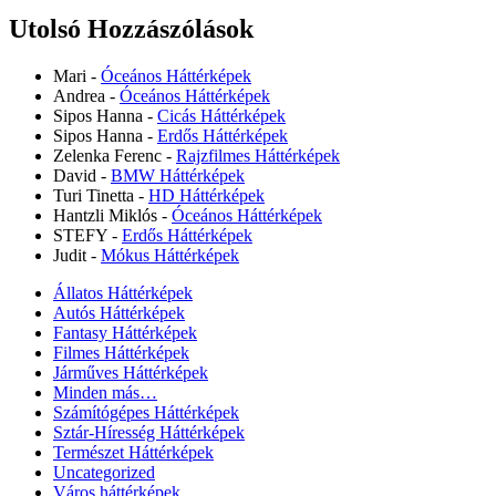
Utolsó Hozzászólások
Mari
-
Óceános Háttérképek
Andrea
-
Óceános Háttérképek
Sipos Hanna
-
Cicás Háttérképek
Sipos Hanna
-
Erdős Háttérképek
Zelenka Ferenc
-
Rajzfilmes Háttérképek
David
-
BMW Háttérképek
Turi Tinetta
-
HD Háttérképek
Hantzli Miklós
-
Óceános Háttérképek
STEFY
-
Erdős Háttérképek
Judit
-
Mókus Háttérképek
Állatos Háttérképek
Autós Háttérképek
Fantasy Háttérképek
Filmes Háttérképek
Járműves Háttérképek
Minden más…
Számítógépes Háttérképek
Sztár-Híresség Háttérképek
Természet Háttérképek
Uncategorized
Város háttérképek