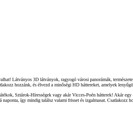
yalhat! Látványos 3D látványok, ragyogó városi panorámák, természete
tlakozz hozzánk, és élvezd a minőségi HD háttereket, amelyek lenyűgöz
átékok, Sztárok-Hírességek vagy akár Vicces-Poén hátterek! Akár egy c
naponta, így mindig találsz valami frisset és izgalmasat. Csatlakozz h