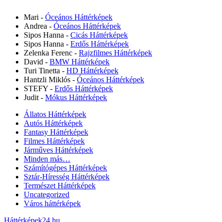
Mari
-
Óceános Háttérképek
Andrea
-
Óceános Háttérképek
Sipos Hanna
-
Cicás Háttérképek
Sipos Hanna
-
Erdős Háttérképek
Zelenka Ferenc
-
Rajzfilmes Háttérképek
David
-
BMW Háttérképek
Turi Tinetta
-
HD Háttérképek
Hantzli Miklós
-
Óceános Háttérképek
STEFY
-
Erdős Háttérképek
Judit
-
Mókus Háttérképek
Állatos Háttérképek
Autós Háttérképek
Fantasy Háttérképek
Filmes Háttérképek
Járműves Háttérképek
Minden más…
Számítógépes Háttérképek
Sztár-Híresség Háttérképek
Természet Háttérképek
Uncategorized
Város háttérképek
Háttérképek24.hu