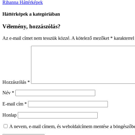
Rihanna Háttérképek
Háttérképek a kategóriában
Vélemény, hozzászólás?
Az e-mail címet nem tesszük közzé.
A kötelező mezőket
*
karakterrel 
Hozzászólás
*
Név
*
E-mail cím
*
Honlap
A nevem, e-mail címem, és weboldalcímem mentése a böngészőb