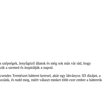
s szépségek, lenyűgöző állatok és még sok más vár rád, hogy
ik a szemed és inspirálják a napod.
sendes Természet hátteret keresel, akár egy látványos 3D dizájnt, a
ozzánk, és tudd meg, miért választ minket több ezer ember a háttereik