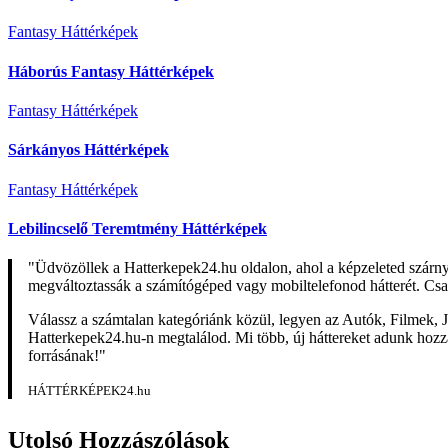
Fantasy Háttérképek
Háborús Fantasy Háttérképek
Fantasy Háttérképek
Sárkányos Háttérképek
Fantasy Háttérképek
Lebilincselő Teremtmény Háttérképek
"Üdvözöllek a Hatterkepek24.hu oldalon, ahol a képzeleted szárn
megváltoztassák a számítógéped vagy mobiltelefonod hátterét. Csa
Válassz a számtalan kategóriánk közül, legyen az Autók, Filmek, J
Hatterkepek24.hu-n megtalálod. Mi több, új háttereket adunk hozzá 
forrásának!"
HÁTTÉRKÉPEK24.hu
Utolsó Hozzászólások