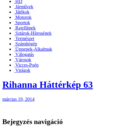
HD
Járművek
Játékok
Motorok
Sportok
Rajzfilmek
Sztárok-Hírességek
Természet
Számítógép
Ünnepek-Alkalmak
Válogatás
Városok
Vicces-Poén
Virágok
Rihanna Háttérkép 63
március 19, 2014
Bejegyzés navigáció