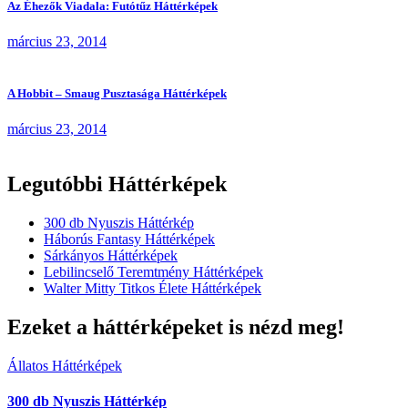
Az Éhezők Viadala: Futótűz Háttérképek
március 23, 2014
A Hobbit – Smaug Pusztasága Háttérképek
március 23, 2014
Legutóbbi Háttérképek
300 db Nyuszis Háttérkép
Háborús Fantasy Háttérképek
Sárkányos Háttérképek
Lebilincselő Teremtmény Háttérképek
Walter Mitty Titkos Élete Háttérképek
Ezeket a háttérképeket is nézd meg!
Állatos Háttérképek
300 db Nyuszis Háttérkép