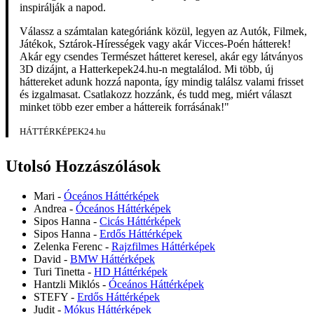
inspirálják a napod.
Válassz a számtalan kategóriánk közül, legyen az Autók, Filmek,
Játékok, Sztárok-Hírességek vagy akár Vicces-Poén hátterek!
Akár egy csendes Természet hátteret keresel, akár egy látványos
3D dizájnt, a Hatterkepek24.hu-n megtalálod. Mi több, új
háttereket adunk hozzá naponta, így mindig találsz valami frisset
és izgalmasat. Csatlakozz hozzánk, és tudd meg, miért választ
minket több ezer ember a háttereik forrásának!"
HÁTTÉRKÉPEK24.hu
Utolsó Hozzászólások
Mari
-
Óceános Háttérképek
Andrea
-
Óceános Háttérképek
Sipos Hanna
-
Cicás Háttérképek
Sipos Hanna
-
Erdős Háttérképek
Zelenka Ferenc
-
Rajzfilmes Háttérképek
David
-
BMW Háttérképek
Turi Tinetta
-
HD Háttérképek
Hantzli Miklós
-
Óceános Háttérképek
STEFY
-
Erdős Háttérképek
Judit
-
Mókus Háttérképek