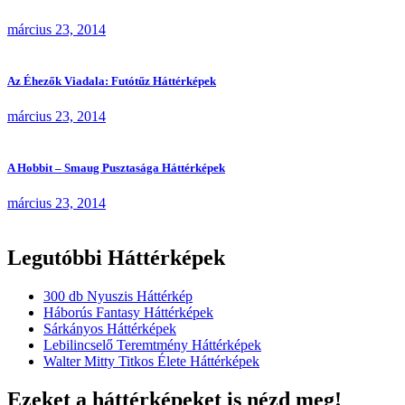
március 23, 2014
Az Éhezők Viadala: Futótűz Háttérképek
március 23, 2014
A Hobbit – Smaug Pusztasága Háttérképek
március 23, 2014
Legutóbbi Háttérképek
300 db Nyuszis Háttérkép
Háborús Fantasy Háttérképek
Sárkányos Háttérképek
Lebilincselő Teremtmény Háttérképek
Walter Mitty Titkos Élete Háttérképek
Ezeket a háttérképeket is nézd meg!