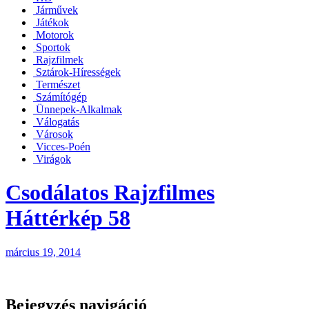
Járművek
Játékok
Motorok
Sportok
Rajzfilmek
Sztárok-Hírességek
Természet
Számítógép
Ünnepek-Alkalmak
Válogatás
Városok
Vicces-Poén
Virágok
Csodálatos Rajzfilmes
Háttérkép 58
március 19, 2014
Bejegyzés navigáció