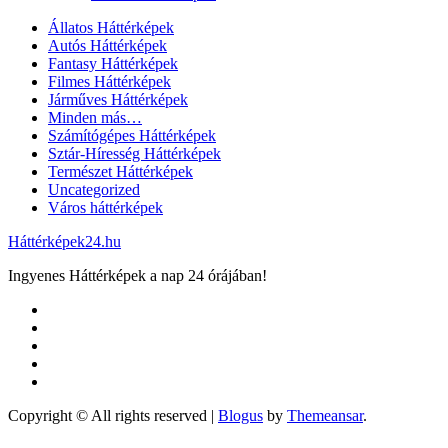
Állatos Háttérképek
Autós Háttérképek
Fantasy Háttérképek
Filmes Háttérképek
Járműves Háttérképek
Minden más…
Számítógépes Háttérképek
Sztár-Híresség Háttérképek
Természet Háttérképek
Uncategorized
Város háttérképek
Háttérképek24.hu
Ingyenes Háttérképek a nap 24 órájában!
Copyright © All rights reserved
|
Blogus
by
Themeansar
.