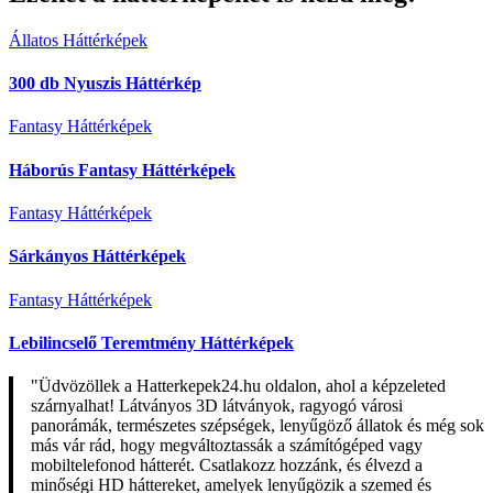
Állatos Háttérképek
300 db Nyuszis Háttérkép
Fantasy Háttérképek
Háborús Fantasy Háttérképek
Fantasy Háttérképek
Sárkányos Háttérképek
Fantasy Háttérképek
Lebilincselő Teremtmény Háttérképek
"Üdvözöllek a Hatterkepek24.hu oldalon, ahol a képzeleted
szárnyalhat! Látványos 3D látványok, ragyogó városi
panorámák, természetes szépségek, lenyűgöző állatok és még sok
más vár rád, hogy megváltoztassák a számítógéped vagy
mobiltelefonod hátterét. Csatlakozz hozzánk, és élvezd a
minőségi HD háttereket, amelyek lenyűgözik a szemed és