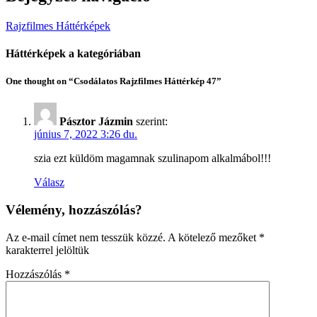
Rajzfilmes Háttérképek
Háttérképek a kategóriában
One thought on “Csodálatos Rajzfilmes Háttérkép 47”
Pásztor Jázmin
szerint:
június 7, 2022 3:26 du.
szia ezt küldöm magamnak szulinapom alkalmábol!!!
Válasz
Vélemény, hozzászólás?
Az e-mail címet nem tesszük közzé.
A kötelező mezőket
*
karakterrel jelöltük
Hozzászólás
*