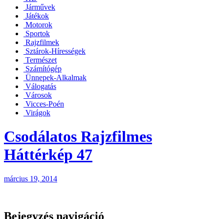
Járművek
Játékok
Motorok
Sportok
Rajzfilmek
Sztárok-Hírességek
Természet
Számítógép
Ünnepek-Alkalmak
Válogatás
Városok
Vicces-Poén
Virágok
Csodálatos Rajzfilmes
Háttérkép 47
március 19, 2014
Bejegyzés navigáció