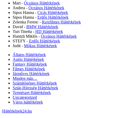
Mari
-
Óceános Háttérképek
Andrea
-
Óceános Háttérképek
Sipos Hanna
-
Cicás Háttérképek
Sipos Hanna
-
Erdős Háttérképek
Zelenka Ferenc
-
Rajzfilmes Háttérképek
David
-
BMW Háttérképek
Turi Tinetta
-
HD Háttérképek
Hantzli Miklós
-
Óceános Háttérképek
STEFY
-
Erdős Háttérképek
Judit
-
Mókus Háttérképek
Állatos Háttérképek
Autós Háttérképek
Fantasy Háttérképek
Filmes Háttérképek
Járműves Háttérképek
Minden más…
Számítógépes Háttérképek
Sztár-Híresség Háttérképek
Természet Háttérképek
Uncategorized
Város háttérképek
Háttérképek24.hu