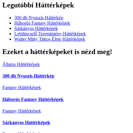
Legutóbbi Háttérképek
300 db Nyuszis Háttérkép
Háborús Fantasy Háttérképek
Sárkányos Háttérképek
Lebilincselő Teremtmény Háttérképek
Walter Mitty Titkos Élete Háttérképek
Ezeket a háttérképeket is nézd meg!
Állatos Háttérképek
300 db Nyuszis Háttérkép
Fantasy Háttérképek
Háborús Fantasy Háttérképek
Fantasy Háttérképek
Sárkányos Háttérképek