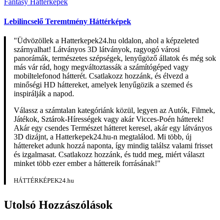
Fantasy Háttérképek
Lebilincselő Teremtmény Háttérképek
"Üdvözöllek a Hatterkepek24.hu oldalon, ahol a képzeleted
szárnyalhat! Látványos 3D látványok, ragyogó városi
panorámák, természetes szépségek, lenyűgöző állatok és még sok
más vár rád, hogy megváltoztassák a számítógéped vagy
mobiltelefonod hátterét. Csatlakozz hozzánk, és élvezd a
minőségi HD háttereket, amelyek lenyűgözik a szemed és
inspirálják a napod.
Válassz a számtalan kategóriánk közül, legyen az Autók, Filmek,
Játékok, Sztárok-Hírességek vagy akár Vicces-Poén hátterek!
Akár egy csendes Természet hátteret keresel, akár egy látványos
3D dizájnt, a Hatterkepek24.hu-n megtalálod. Mi több, új
háttereket adunk hozzá naponta, így mindig találsz valami frisset
és izgalmasat. Csatlakozz hozzánk, és tudd meg, miért választ
minket több ezer ember a háttereik forrásának!"
HÁTTÉRKÉPEK24.hu
Utolsó Hozzászólások