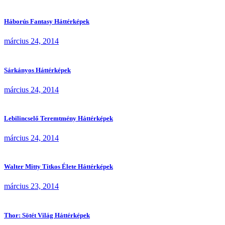
Háborús Fantasy Háttérképek
március 24, 2014
Sárkányos Háttérképek
március 24, 2014
Lebilincselő Teremtmény Háttérképek
március 24, 2014
Walter Mitty Titkos Élete Háttérképek
március 23, 2014
Thor: Sötét Világ Háttérképek