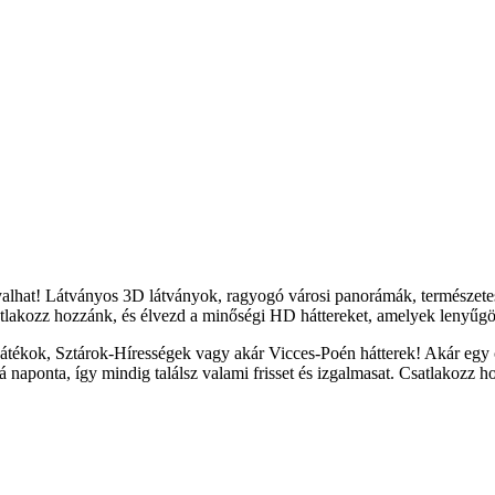
yalhat! Látványos 3D látványok, ragyogó városi panorámák, természete
tlakozz hozzánk, és élvezd a minőségi HD háttereket, amelyek lenyűgöz
átékok, Sztárok-Hírességek vagy akár Vicces-Poén hátterek! Akár egy c
naponta, így mindig találsz valami frisset és izgalmasat. Csatlakozz h