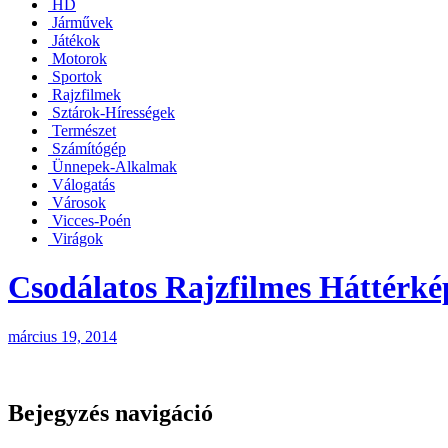
HD
Járművek
Játékok
Motorok
Sportok
Rajzfilmek
Sztárok-Hírességek
Természet
Számítógép
Ünnepek-Alkalmak
Válogatás
Városok
Vicces-Poén
Virágok
Csodálatos Rajzfilmes Háttérké
március 19, 2014
Bejegyzés navigáció