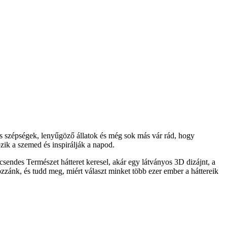
s szépségek, lenyűgöző állatok és még sok más vár rád, hogy
ik a szemed és inspirálják a napod.
sendes Természet hátteret keresel, akár egy látványos 3D dizájnt, a
ozzánk, és tudd meg, miért választ minket több ezer ember a háttereik