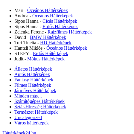
Mari
-
Óceános Háttérképek
Andrea
-
Óceános Háttérképek
Sipos Hanna
-
Cicás Háttérképek
Sipos Hanna
-
Erdős Háttérképek
Zelenka Ferenc
-
Rajzfilmes Háttérképek
David
-
BMW Háttérképek
Turi Tinetta
-
HD Háttérképek
Hantzli Miklós
-
Óceános Háttérképek
STEFY
-
Erdős Háttérképek
Judit
-
Mókus Háttérképek
Állatos Háttérképek
Autós Háttérképek
Fantasy Háttérképek
Filmes Háttérképek
Járműves Háttérképek
Minden más…
Számítógépes Háttérképek
Sztár-Híresség Háttérképek
Természet Háttérképek
Uncategorized
Város háttérképek
Háttérképek24.hu