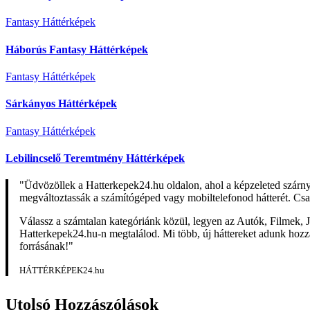
Fantasy Háttérképek
Háborús Fantasy Háttérképek
Fantasy Háttérképek
Sárkányos Háttérképek
Fantasy Háttérképek
Lebilincselő Teremtmény Háttérképek
"Üdvözöllek a Hatterkepek24.hu oldalon, ahol a képzeleted szárn
megváltoztassák a számítógéped vagy mobiltelefonod hátterét. Csa
Válassz a számtalan kategóriánk közül, legyen az Autók, Filmek, J
Hatterkepek24.hu-n megtalálod. Mi több, új háttereket adunk hozzá 
forrásának!"
HÁTTÉRKÉPEK24.hu
Utolsó Hozzászólások