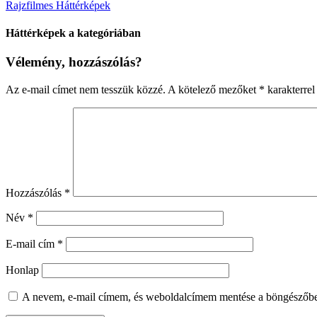
Rajzfilmes Háttérképek
Háttérképek a kategóriában
Vélemény, hozzászólás?
Az e-mail címet nem tesszük közzé.
A kötelező mezőket
*
karakterrel 
Hozzászólás
*
Név
*
E-mail cím
*
Honlap
A nevem, e-mail címem, és weboldalcímem mentése a böngészőb