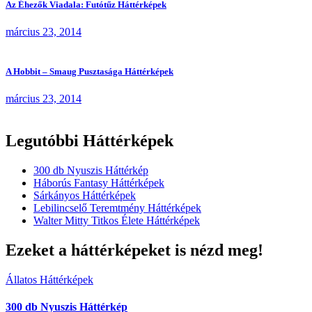
Az Éhezők Viadala: Futótűz Háttérképek
március 23, 2014
A Hobbit – Smaug Pusztasága Háttérképek
március 23, 2014
Legutóbbi Háttérképek
300 db Nyuszis Háttérkép
Háborús Fantasy Háttérképek
Sárkányos Háttérképek
Lebilincselő Teremtmény Háttérképek
Walter Mitty Titkos Élete Háttérképek
Ezeket a háttérképeket is nézd meg!
Állatos Háttérképek
300 db Nyuszis Háttérkép