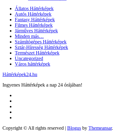
Állatos Háttérképek
Autós Háttérképek
Fantasy Háttérképek
Filmes Háttérképek
Járműves Háttérképek
Minden más…
Számítógépes Háttérképek
Sztár-Híresség Háttérképek
Természet Háttérképek
Uncategorized
Város háttérképek
Háttérképek24.hu
Ingyenes Háttérképek a nap 24 órájában!
Copyright © All rights reserved
|
Blogus
by
Themeansar
.