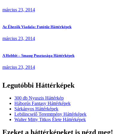
március 23, 2014
Az Éhezők Viadala: Futótűz Háttérképek
március 23, 2014
A Hobbit – Smaug Pusztasága Háttérképek
március 23, 2014
Legutóbbi Háttérképek
300 db Nyuszis Háttérkép
Háborús Fantasy Háttérképek
Sárkányos Háttérképek
Lebilincselő Teremtmény Háttérképek
Walter Mitty Titkos Élete Háttérképek
Ezeket a háttérképeket is nézd meg!