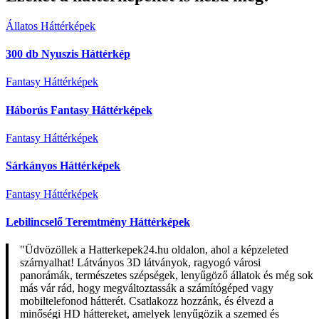
Állatos Háttérképek
300 db Nyuszis Háttérkép
Fantasy Háttérképek
Háborús Fantasy Háttérképek
Fantasy Háttérképek
Sárkányos Háttérképek
Fantasy Háttérképek
Lebilincselő Teremtmény Háttérképek
"Üdvözöllek a Hatterkepek24.hu oldalon, ahol a képzeleted
szárnyalhat! Látványos 3D látványok, ragyogó városi
panorámák, természetes szépségek, lenyűgöző állatok és még sok
más vár rád, hogy megváltoztassák a számítógéped vagy
mobiltelefonod hátterét. Csatlakozz hozzánk, és élvezd a
minőségi HD háttereket, amelyek lenyűgözik a szemed és