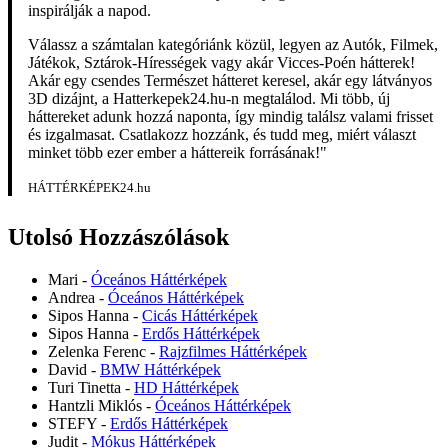
inspirálják a napod.
Válassz a számtalan kategóriánk közül, legyen az Autók, Filmek,
Játékok, Sztárok-Hírességek vagy akár Vicces-Poén hátterek!
Akár egy csendes Természet hátteret keresel, akár egy látványos
3D dizájnt, a Hatterkepek24.hu-n megtalálod. Mi több, új
háttereket adunk hozzá naponta, így mindig találsz valami frisset
és izgalmasat. Csatlakozz hozzánk, és tudd meg, miért választ
minket több ezer ember a háttereik forrásának!"
HÁTTÉRKÉPEK24.hu
Utolsó Hozzászólások
Mari
-
Óceános Háttérképek
Andrea
-
Óceános Háttérképek
Sipos Hanna
-
Cicás Háttérképek
Sipos Hanna
-
Erdős Háttérképek
Zelenka Ferenc
-
Rajzfilmes Háttérképek
David
-
BMW Háttérképek
Turi Tinetta
-
HD Háttérképek
Hantzli Miklós
-
Óceános Háttérképek
STEFY
-
Erdős Háttérképek
Judit
-
Mókus Háttérképek