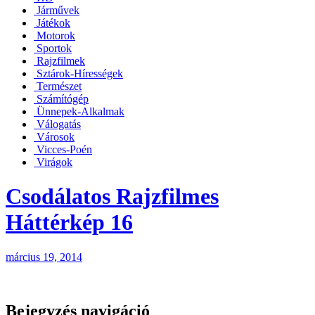
Járművek
Játékok
Motorok
Sportok
Rajzfilmek
Sztárok-Hírességek
Természet
Számítógép
Ünnepek-Alkalmak
Válogatás
Városok
Vicces-Poén
Virágok
Csodálatos Rajzfilmes
Háttérkép 16
március 19, 2014
Bejegyzés navigáció