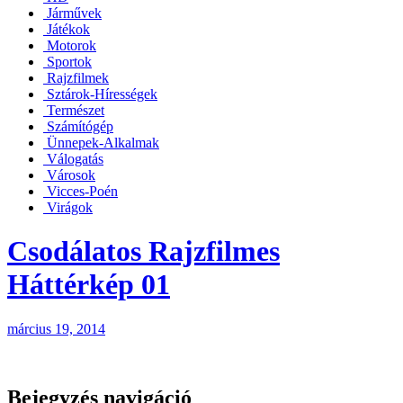
Járművek
Játékok
Motorok
Sportok
Rajzfilmek
Sztárok-Hírességek
Természet
Számítógép
Ünnepek-Alkalmak
Válogatás
Városok
Vicces-Poén
Virágok
Csodálatos Rajzfilmes
Háttérkép 01
március 19, 2014
Bejegyzés navigáció