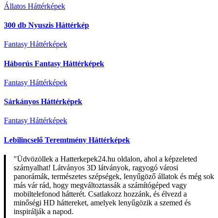
Állatos Háttérképek
300 db Nyuszis Háttérkép
Fantasy Háttérképek
Háborús Fantasy Háttérképek
Fantasy Háttérképek
Sárkányos Háttérképek
Fantasy Háttérképek
Lebilincselő Teremtmény Háttérképek
"Üdvözöllek a Hatterkepek24.hu oldalon, ahol a képzeleted
szárnyalhat! Látványos 3D látványok, ragyogó városi
panorámák, természetes szépségek, lenyűgöző állatok és még sok
más vár rád, hogy megváltoztassák a számítógéped vagy
mobiltelefonod hátterét. Csatlakozz hozzánk, és élvezd a
minőségi HD háttereket, amelyek lenyűgözik a szemed és
inspirálják a napod.