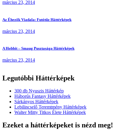
március 23, 2014
Az Éhezők Viadala: Futótűz Háttérképek
március 23, 2014
A Hobbit – Smaug Pusztasága Háttérképek
március 23, 2014
Legutóbbi Háttérképek
300 db Nyuszis Háttérkép
Háborús Fantasy Háttérképek
Sárkányos Háttérképek
Lebilincselő Teremtmény Háttérképek
Walter Mitty Titkos Élete Háttérképek
Ezeket a háttérképeket is nézd meg!