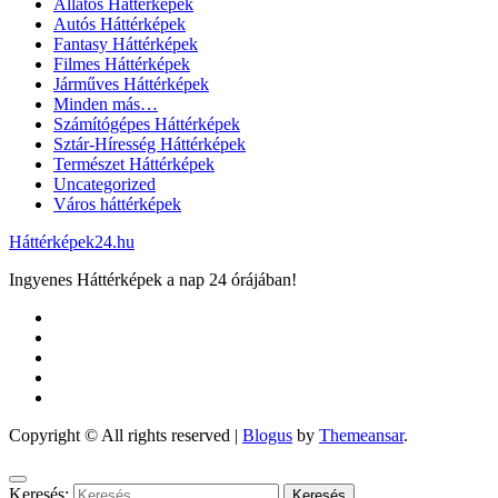
Állatos Háttérképek
Autós Háttérképek
Fantasy Háttérképek
Filmes Háttérképek
Járműves Háttérképek
Minden más…
Számítógépes Háttérképek
Sztár-Híresség Háttérképek
Természet Háttérképek
Uncategorized
Város háttérképek
Háttérképek24.hu
Ingyenes Háttérképek a nap 24 órájában!
Copyright © All rights reserved
|
Blogus
by
Themeansar
.
Keresés: