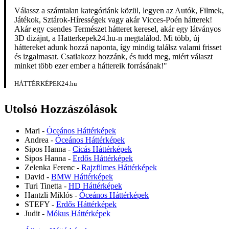
Válassz a számtalan kategóriánk közül, legyen az Autók, Filmek,
Játékok, Sztárok-Hírességek vagy akár Vicces-Poén hátterek!
Akár egy csendes Természet hátteret keresel, akár egy látványos
3D dizájnt, a Hatterkepek24.hu-n megtalálod. Mi több, új
háttereket adunk hozzá naponta, így mindig találsz valami frisset
és izgalmasat. Csatlakozz hozzánk, és tudd meg, miért választ
minket több ezer ember a háttereik forrásának!"
HÁTTÉRKÉPEK24.hu
Utolsó Hozzászólások
Mari
-
Óceános Háttérképek
Andrea
-
Óceános Háttérképek
Sipos Hanna
-
Cicás Háttérképek
Sipos Hanna
-
Erdős Háttérképek
Zelenka Ferenc
-
Rajzfilmes Háttérképek
David
-
BMW Háttérképek
Turi Tinetta
-
HD Háttérképek
Hantzli Miklós
-
Óceános Háttérképek
STEFY
-
Erdős Háttérképek
Judit
-
Mókus Háttérképek