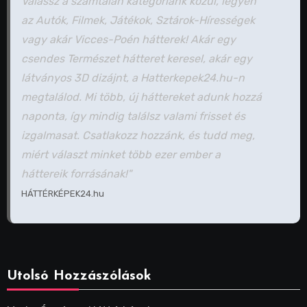
Válassz a számtalan kategóriánk közül, legyen
az Autók, Filmek, Játékok, Sztárok-Hírességek
vagy akár Vicces-Poén hátterek! Akár egy
csendes Természet hátteret keresel, akár egy
látványos 3D dizájnt, a Hatterkepek24.hu-n
megtalálod. Mi több, új háttereket adunk hozzá
naponta, így mindig találsz valami frisset és
izgalmasat. Csatlakozz hozzánk, és tudd meg,
miért választ minket több ezer ember a
háttereik forrásának!"
HÁTTÉRKÉPEK24.hu
Utolsó Hozzászólások