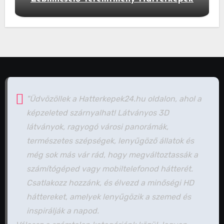
"Üdvözöllek a Hatterkepek24.hu oldalon, ahol a
képzeleted szárnyalhat! Látványos 3D
látványok, ragyogó városi panorámák,
természetes szépségek, lenyűgöző állatok és
még sok más vár rád, hogy megváltoztassák a
számítógéped vagy mobiltelefonod hátterét.
Csatlakozz hozzánk, és élvezd a minőségi HD
háttereket, amelyek lenyűgözik a szemed és
inspirálják a napod.