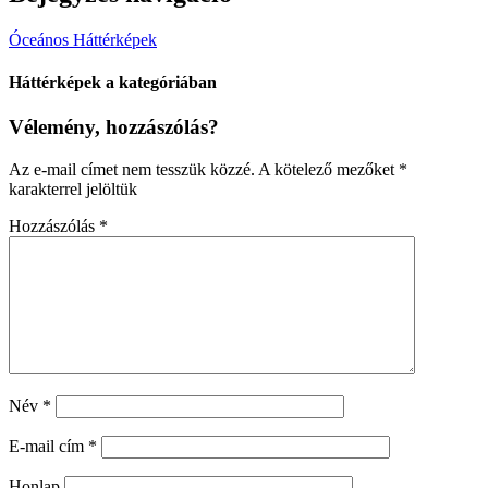
Óceános Háttérképek
Háttérképek a kategóriában
Vélemény, hozzászólás?
Az e-mail címet nem tesszük közzé.
A kötelező mezőket
*
karakterrel jelöltük
Hozzászólás
*
Név
*
E-mail cím
*
Honlap