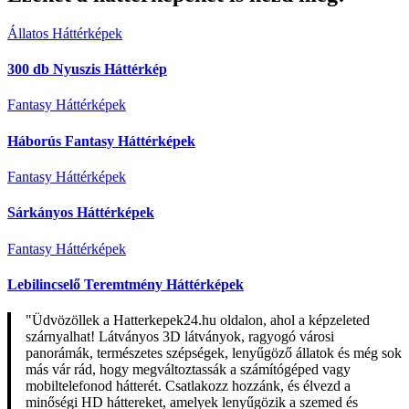
Állatos Háttérképek
300 db Nyuszis Háttérkép
Fantasy Háttérképek
Háborús Fantasy Háttérképek
Fantasy Háttérképek
Sárkányos Háttérképek
Fantasy Háttérképek
Lebilincselő Teremtmény Háttérképek
"Üdvözöllek a Hatterkepek24.hu oldalon, ahol a képzeleted
szárnyalhat! Látványos 3D látványok, ragyogó városi
panorámák, természetes szépségek, lenyűgöző állatok és még sok
más vár rád, hogy megváltoztassák a számítógéped vagy
mobiltelefonod hátterét. Csatlakozz hozzánk, és élvezd a
minőségi HD háttereket, amelyek lenyűgözik a szemed és