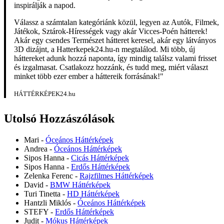
inspirálják a napod.
Válassz a számtalan kategóriánk közül, legyen az Autók, Filmek,
Játékok, Sztárok-Hírességek vagy akár Vicces-Poén hátterek!
Akár egy csendes Természet hátteret keresel, akár egy látványos
3D dizájnt, a Hatterkepek24.hu-n megtalálod. Mi több, új
háttereket adunk hozzá naponta, így mindig találsz valami frisset
és izgalmasat. Csatlakozz hozzánk, és tudd meg, miért választ
minket több ezer ember a háttereik forrásának!"
HÁTTÉRKÉPEK24.hu
Utolsó Hozzászólások
Mari
-
Óceános Háttérképek
Andrea
-
Óceános Háttérképek
Sipos Hanna
-
Cicás Háttérképek
Sipos Hanna
-
Erdős Háttérképek
Zelenka Ferenc
-
Rajzfilmes Háttérképek
David
-
BMW Háttérképek
Turi Tinetta
-
HD Háttérképek
Hantzli Miklós
-
Óceános Háttérképek
STEFY
-
Erdős Háttérképek
Judit
-
Mókus Háttérképek