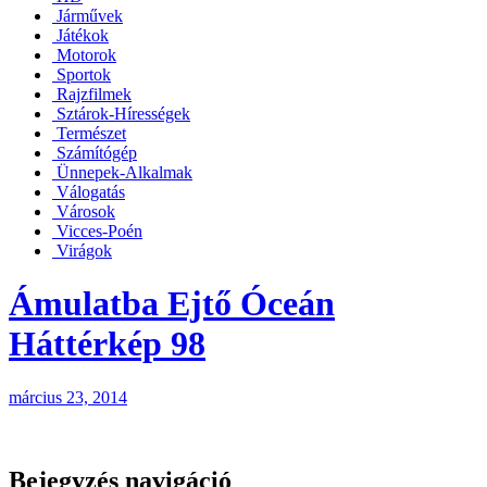
Járművek
Játékok
Motorok
Sportok
Rajzfilmek
Sztárok-Hírességek
Természet
Számítógép
Ünnepek-Alkalmak
Válogatás
Városok
Vicces-Poén
Virágok
Ámulatba Ejtő Óceán
Háttérkép 98
március 23, 2014
Bejegyzés navigáció