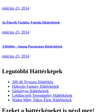
március 23, 2014
Az Éhezők Viadala: Futótűz Háttérképek
március 23, 2014
A Hobbit – Smaug Pusztasága Háttérképek
március 23, 2014
Legutóbbi Háttérképek
300 db Nyuszis Háttérkép
Háborús Fantasy Háttérképek
Sárkányos Háttérképek
Lebilincselő Teremtmény Háttérképek
Walter Mitty Titkos Élete Háttérképek
Ezeket a háttérképeket is nézd meg!