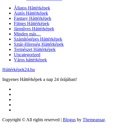
Állatos Háttérképek
Autós Háttérképek
Fantasy Háttérképek
Filmes Háttérképek
Járműves Háttérképek
Minden más…
Számítógépes Háttérképek
Sztár-Híresség Háttérképek
Természet Háttérképek
Uncategorized
Város háttérképek
Háttérképek24.hu
Ingyenes Háttérképek a nap 24 órájában!
Copyright © All rights reserved
|
Blogus
by
Themeansar
.