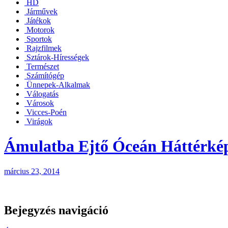
HD
Járművek
Játékok
Motorok
Sportok
Rajzfilmek
Sztárok-Hírességek
Természet
Számítógép
Ünnepek-Alkalmak
Válogatás
Városok
Vicces-Poén
Virágok
Ámulatba Ejtő Óceán Háttérké
március 23, 2014
Bejegyzés navigáció