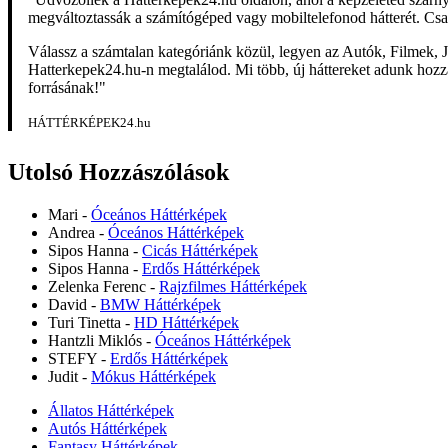
megváltoztassák a számítógéped vagy mobiltelefonod hátterét. Csa
Válassz a számtalan kategóriánk közül, legyen az Autók, Filmek, J
Hatterkepek24.hu-n megtalálod. Mi több, új háttereket adunk hozzá 
forrásának!"
HÁTTÉRKÉPEK24.hu
Utolsó Hozzászólások
Mari
-
Óceános Háttérképek
Andrea
-
Óceános Háttérképek
Sipos Hanna
-
Cicás Háttérképek
Sipos Hanna
-
Erdős Háttérképek
Zelenka Ferenc
-
Rajzfilmes Háttérképek
David
-
BMW Háttérképek
Turi Tinetta
-
HD Háttérképek
Hantzli Miklós
-
Óceános Háttérképek
STEFY
-
Erdős Háttérképek
Judit
-
Mókus Háttérképek
Állatos Háttérképek
Autós Háttérképek
Fantasy Háttérképek