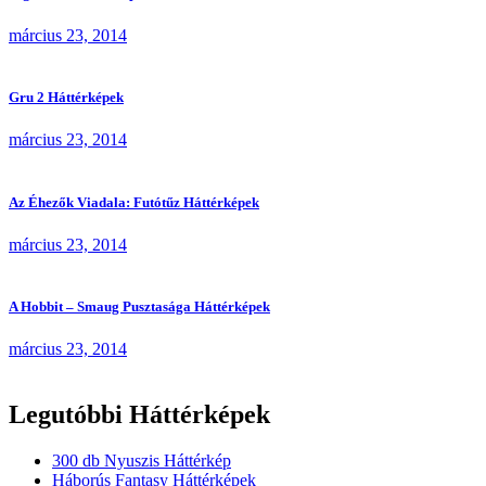
március 23, 2014
Gru 2 Háttérképek
március 23, 2014
Az Éhezők Viadala: Futótűz Háttérképek
március 23, 2014
A Hobbit – Smaug Pusztasága Háttérképek
március 23, 2014
Legutóbbi Háttérképek
300 db Nyuszis Háttérkép
Háborús Fantasy Háttérképek