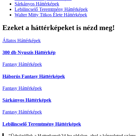
Sárkányos Háttérképek
Lebilincselő Teremtmény Háttérképek
Walter Mitty Titkos Élete Háttérképek
Ezeket a háttérképeket is nézd meg!
Állatos Háttérképek
300 db Nyuszis Háttérkép
Fantasy Háttérképek
Háborús Fantasy Háttérképek
Fantasy Háttérképek
Sárkányos Háttérképek
Fantasy Háttérképek
Lebilincselő Teremtmény Háttérképek
"Üdvözöllek a Hatterkepek24.hu oldalon, ahol a képzeleted szárn