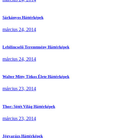
Sárkányos Háttérképek
március 24, 2014
Lebilincselő Teremtmény Háttérképek
március 24, 2014
Walter Mitty Titkos Élete Háttérképek
március 23, 2014
Thor: Sötét Világ Háttérképek
március 23, 2014
Jégvarázs Háttérképek