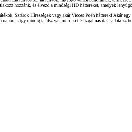
tlakozz hozzánk, és élvezd a minőségi HD háttereket, amelyek lenyűgöz
átékok, Sztárok-Hírességek vagy akár Vicces-Poén hátterek! Akár egy c
naponta, így mindig találsz valami frisset és izgalmasat. Csatlakozz h