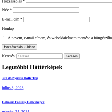
Hozzászólás
*
Név
*
E-mail cím
*
Honlap
A nevem, e-mail címem, és weboldalcímem mentése a böngészőb
Keresés:
Legutóbbi Háttérképek
300 db Nyuszis Háttérkép
július 3, 2023
Háborús Fantasy Háttérképek
március 24, 2014