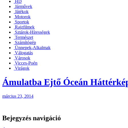
HD
Járművek
Játékok
Motorok
Sportok
Rajzfilmek
Sztárok-Hírességek
Természet
Számítógép
Ünnepek-Alkalmak
Válogatás
Városok
Vicces-Poén
Virágok
Ámulatba Ejtő Óceán Háttérké
március 23, 2014
Bejegyzés navigáció