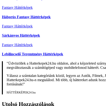
Fantasy Háttérképek
Háborús Fantasy Háttérképek
Fantasy Háttérképek
Sárkányos Háttérképek
Fantasy Háttérképek
Lebilincselő Teremtmény Háttérképek
"Üdvözöllek a Hatterkepek24.hu oldalon, ahol a képzeleted szárn
megváltoztassák a számítógéped vagy mobiltelefonod hátterét. Csa
Válassz a számtalan kategóriánk közül, legyen az Autók, Filmek, J
Hatterkepek24.hu-n megtalálod. Mi több, új háttereket adunk hozzá 
forrásának!"
HÁTTÉRKÉPEK24.hu
Utolsó Hozzászólások