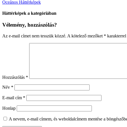
Óceános Háttérképek
Háttérképek a kategóriában
Vélemény, hozzászólás?
Az e-mail címet nem tesszük közzé.
A kötelező mezőket
*
karakterrel 
Hozzászólás
*
Név
*
E-mail cím
*
Honlap
A nevem, e-mail címem, és weboldalcímem mentése a böngészőb