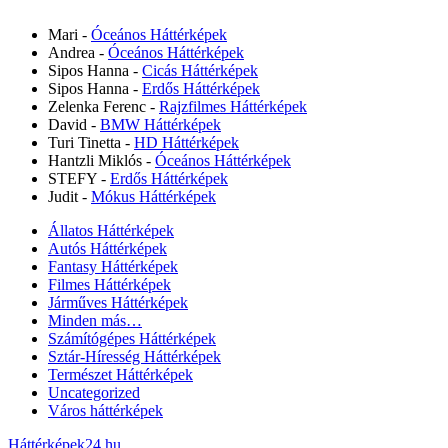
Mari
-
Óceános Háttérképek
Andrea
-
Óceános Háttérképek
Sipos Hanna
-
Cicás Háttérképek
Sipos Hanna
-
Erdős Háttérképek
Zelenka Ferenc
-
Rajzfilmes Háttérképek
David
-
BMW Háttérképek
Turi Tinetta
-
HD Háttérképek
Hantzli Miklós
-
Óceános Háttérképek
STEFY
-
Erdős Háttérképek
Judit
-
Mókus Háttérképek
Állatos Háttérképek
Autós Háttérképek
Fantasy Háttérképek
Filmes Háttérképek
Járműves Háttérképek
Minden más…
Számítógépes Háttérképek
Sztár-Híresség Háttérképek
Természet Háttérképek
Uncategorized
Város háttérképek
Háttérképek24.hu