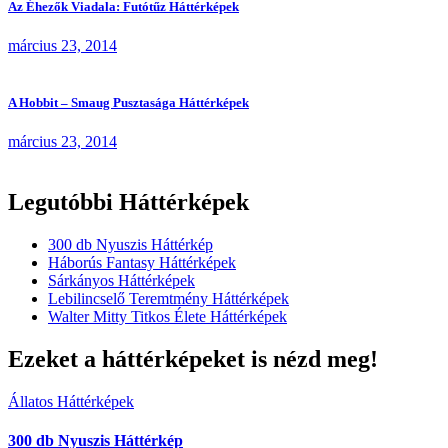
Az Éhezők Viadala: Futótűz Háttérképek
március 23, 2014
A Hobbit – Smaug Pusztasága Háttérképek
március 23, 2014
Legutóbbi Háttérképek
300 db Nyuszis Háttérkép
Háborús Fantasy Háttérképek
Sárkányos Háttérképek
Lebilincselő Teremtmény Háttérképek
Walter Mitty Titkos Élete Háttérképek
Ezeket a háttérképeket is nézd meg!
Állatos Háttérképek
300 db Nyuszis Háttérkép