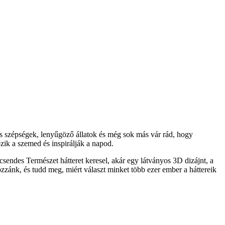
s szépségek, lenyűgöző állatok és még sok más vár rád, hogy
ik a szemed és inspirálják a napod.
sendes Természet hátteret keresel, akár egy látványos 3D dizájnt, a
ozzánk, és tudd meg, miért választ minket több ezer ember a háttereik