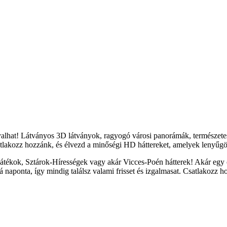
yalhat! Látványos 3D látványok, ragyogó városi panorámák, természete
tlakozz hozzánk, és élvezd a minőségi HD háttereket, amelyek lenyűgöz
átékok, Sztárok-Hírességek vagy akár Vicces-Poén hátterek! Akár egy c
naponta, így mindig találsz valami frisset és izgalmasat. Csatlakozz h