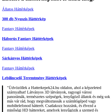
Állatos Háttérképek
300 db Nyuszis Háttérkép
Fantasy Háttérképek
Háborús Fantasy Háttérképek
Fantasy Háttérképek
Sárkányos Háttérképek
Fantasy Háttérképek
Lebilincselő Teremtmény Háttérképek
"Üdvözöllek a Hatterkepek24.hu oldalon, ahol a képzeleted
szárnyalhat! Látványos 3D látványok, ragyogó városi
panorámák, természetes szépségek, lenyűgöző állatok és még sok
más vár rád, hogy megváltoztassák a számítógéped vagy
mobiltelefonod hátterét. Csatlakozz hozzánk, és élvezd a
minőségi HD háttereket, amelyek lenyűgözik a szemed és