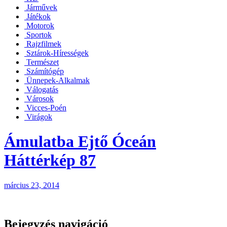
Járművek
Játékok
Motorok
Sportok
Rajzfilmek
Sztárok-Hírességek
Természet
Számítógép
Ünnepek-Alkalmak
Válogatás
Városok
Vicces-Poén
Virágok
Ámulatba Ejtő Óceán
Háttérkép 87
március 23, 2014
Bejegyzés navigáció