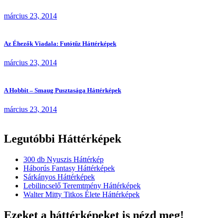
március 23, 2014
Az Éhezők Viadala: Futótűz Háttérképek
március 23, 2014
A Hobbit – Smaug Pusztasága Háttérképek
március 23, 2014
Legutóbbi Háttérképek
300 db Nyuszis Háttérkép
Háborús Fantasy Háttérképek
Sárkányos Háttérképek
Lebilincselő Teremtmény Háttérképek
Walter Mitty Titkos Élete Háttérképek
Ezeket a háttérképeket is nézd meg!