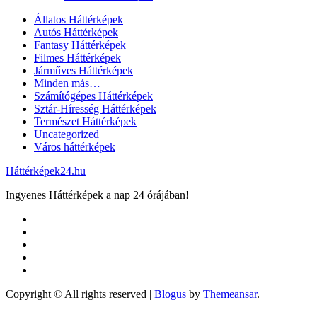
Állatos Háttérképek
Autós Háttérképek
Fantasy Háttérképek
Filmes Háttérképek
Járműves Háttérképek
Minden más…
Számítógépes Háttérképek
Sztár-Híresség Háttérképek
Természet Háttérképek
Uncategorized
Város háttérképek
Háttérképek24.hu
Ingyenes Háttérképek a nap 24 órájában!
Copyright © All rights reserved
|
Blogus
by
Themeansar
.