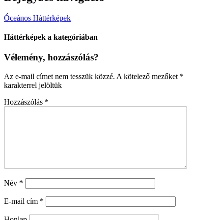
Óceános Háttérképek
Háttérképek a kategóriában
Vélemény, hozzászólás?
Az e-mail címet nem tesszük közzé.
A kötelező mezőket
*
karakterrel jelöltük
Hozzászólás
*
Név
*
E-mail cím
*
Honlap