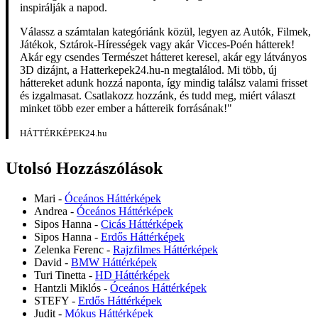
inspirálják a napod.
Válassz a számtalan kategóriánk közül, legyen az Autók, Filmek,
Játékok, Sztárok-Hírességek vagy akár Vicces-Poén hátterek!
Akár egy csendes Természet hátteret keresel, akár egy látványos
3D dizájnt, a Hatterkepek24.hu-n megtalálod. Mi több, új
háttereket adunk hozzá naponta, így mindig találsz valami frisset
és izgalmasat. Csatlakozz hozzánk, és tudd meg, miért választ
minket több ezer ember a háttereik forrásának!"
HÁTTÉRKÉPEK24.hu
Utolsó Hozzászólások
Mari
-
Óceános Háttérképek
Andrea
-
Óceános Háttérképek
Sipos Hanna
-
Cicás Háttérképek
Sipos Hanna
-
Erdős Háttérképek
Zelenka Ferenc
-
Rajzfilmes Háttérképek
David
-
BMW Háttérképek
Turi Tinetta
-
HD Háttérképek
Hantzli Miklós
-
Óceános Háttérképek
STEFY
-
Erdős Háttérképek
Judit
-
Mókus Háttérképek