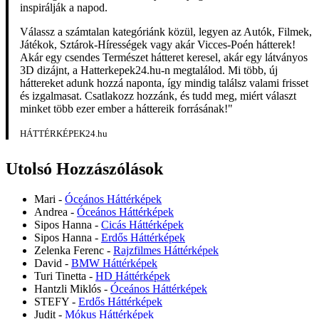
inspirálják a napod.
Válassz a számtalan kategóriánk közül, legyen az Autók, Filmek,
Játékok, Sztárok-Hírességek vagy akár Vicces-Poén hátterek!
Akár egy csendes Természet hátteret keresel, akár egy látványos
3D dizájnt, a Hatterkepek24.hu-n megtalálod. Mi több, új
háttereket adunk hozzá naponta, így mindig találsz valami frisset
és izgalmasat. Csatlakozz hozzánk, és tudd meg, miért választ
minket több ezer ember a háttereik forrásának!"
HÁTTÉRKÉPEK24.hu
Utolsó Hozzászólások
Mari
-
Óceános Háttérképek
Andrea
-
Óceános Háttérképek
Sipos Hanna
-
Cicás Háttérképek
Sipos Hanna
-
Erdős Háttérképek
Zelenka Ferenc
-
Rajzfilmes Háttérképek
David
-
BMW Háttérképek
Turi Tinetta
-
HD Háttérképek
Hantzli Miklós
-
Óceános Háttérképek
STEFY
-
Erdős Háttérképek
Judit
-
Mókus Háttérképek