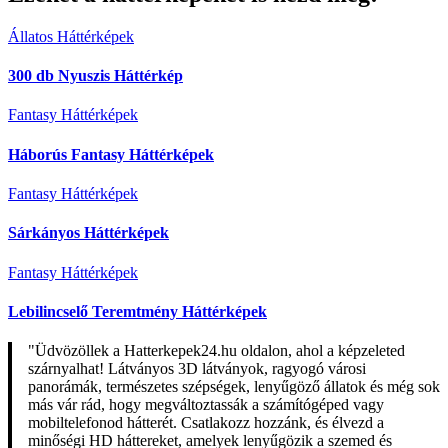
Állatos Háttérképek
300 db Nyuszis Háttérkép
Fantasy Háttérképek
Háborús Fantasy Háttérképek
Fantasy Háttérképek
Sárkányos Háttérképek
Fantasy Háttérképek
Lebilincselő Teremtmény Háttérképek
"Üdvözöllek a Hatterkepek24.hu oldalon, ahol a képzeleted
szárnyalhat! Látványos 3D látványok, ragyogó városi
panorámák, természetes szépségek, lenyűgöző állatok és még sok
más vár rád, hogy megváltoztassák a számítógéped vagy
mobiltelefonod hátterét. Csatlakozz hozzánk, és élvezd a
minőségi HD háttereket, amelyek lenyűgözik a szemed és