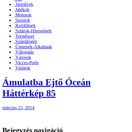
Járművek
Játékok
Motorok
Sportok
Rajzfilmek
Sztárok-Hírességek
Természet
Számítógép
Ünnepek-Alkalmak
Válogatás
Városok
Vicces-Poén
Virágok
Ámulatba Ejtő Óceán
Háttérkép 85
március 23, 2014
Bejegyzés navigáció