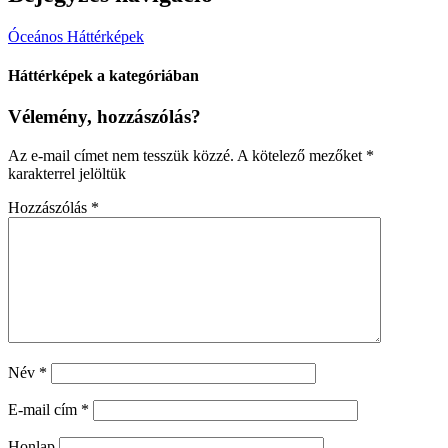
Óceános Háttérképek
Háttérképek a kategóriában
Vélemény, hozzászólás?
Az e-mail címet nem tesszük közzé.
A kötelező mezőket
*
karakterrel jelöltük
Hozzászólás
*
Név
*
E-mail cím
*
Honlap