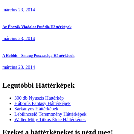
március 23, 2014
Az Éhezők Viadala: Futótűz Háttérképek
március 23, 2014
A Hobbit – Smaug Pusztasága Háttérképek
március 23, 2014
Legutóbbi Háttérképek
300 db Nyuszis Háttérkép
Háborús Fantasy Háttérképek
Sárkányos Háttérképek
Lebilincselő Teremtmény Háttérképek
Walter Mitty Titkos Élete Háttérképek
Ezeket a háttérképeket is nézd meg!