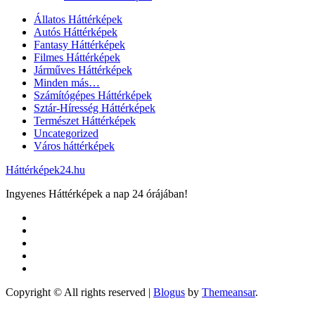
Állatos Háttérképek
Autós Háttérképek
Fantasy Háttérképek
Filmes Háttérképek
Járműves Háttérképek
Minden más…
Számítógépes Háttérképek
Sztár-Híresség Háttérképek
Természet Háttérképek
Uncategorized
Város háttérképek
Háttérképek24.hu
Ingyenes Háttérképek a nap 24 órájában!
Copyright © All rights reserved
|
Blogus
by
Themeansar
.