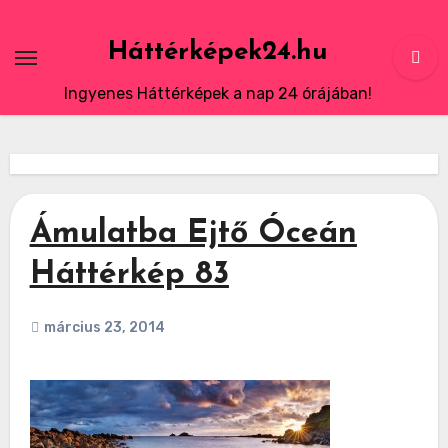
Skip
to
Háttérképek24.hu
content
Ingyenes Háttérképek a nap 24 órájában!
Ámulatba Ejtő Óceán
Háttérkép 83
március 23, 2014