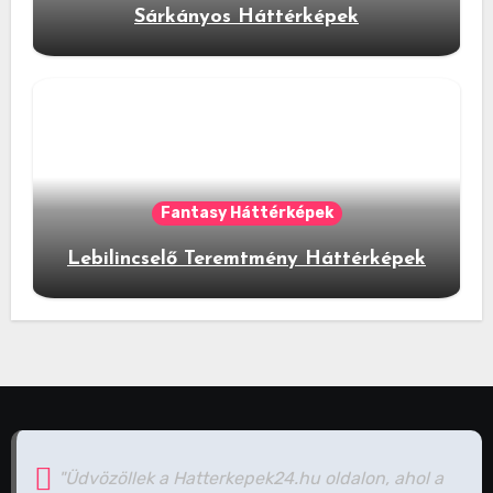
Sárkányos Háttérképek
Fantasy Háttérképek
Lebilincselő Teremtmény Háttérképek
"Üdvözöllek a Hatterkepek24.hu oldalon, ahol a