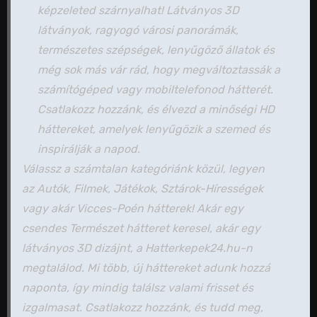
képzeleted szárnyalhat! Látványos 3D
látványok, ragyogó városi panorámák,
természetes szépségek, lenyűgöző állatok és
még sok más vár rád, hogy megváltoztassák a
számítógéped vagy mobiltelefonod hátterét.
Csatlakozz hozzánk, és élvezd a minőségi HD
háttereket, amelyek lenyűgözik a szemed és
inspirálják a napod.
Válassz a számtalan kategóriánk közül, legyen
az Autók, Filmek, Játékok, Sztárok-Hírességek
vagy akár Vicces-Poén hátterek! Akár egy
csendes Természet hátteret keresel, akár egy
látványos 3D dizájnt, a Hatterkepek24.hu-n
megtalálod. Mi több, új háttereket adunk hozzá
naponta, így mindig találsz valami frisset és
izgalmasat. Csatlakozz hozzánk, és tudd meg,