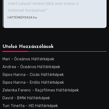
miért választ minket több ezer ember a
háttereik forrásának!"
HÁTTÉRKÉPEK24.hu
Utolsó Hozzászólások
Mari
-
Óceános Háttérképek
Andrea
-
Óceános Háttérképek
Sipos Hanna
-
Cicás Háttérképek
Sipos Hanna
-
Erdős Háttérképek
Zelenka Ferenc
-
Rajzfilmes Háttérképek
David
-
BMW Háttérképek
Turi Tinetta
-
HD Háttérképek