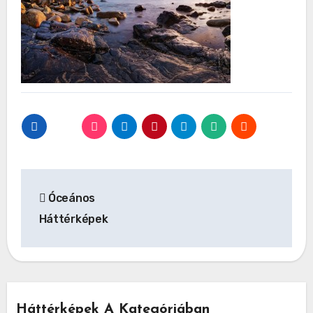
Bejegyzés
Óceános
navigáció
Háttérképek
Háttérképek A Kategóriában