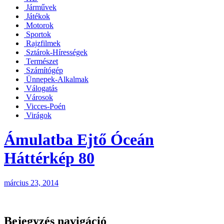
Járművek
Játékok
Motorok
Sportok
Rajzfilmek
Sztárok-Hírességek
Természet
Számítógép
Ünnepek-Alkalmak
Válogatás
Városok
Vicces-Poén
Virágok
Ámulatba Ejtő Óceán
Háttérkép 80
március 23, 2014
Bejegyzés navigáció