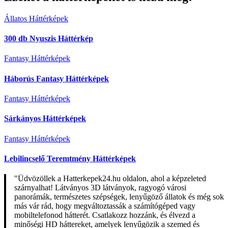
Állatos Háttérképek
300 db Nyuszis Háttérkép
Fantasy Háttérképek
Háborús Fantasy Háttérképek
Fantasy Háttérképek
Sárkányos Háttérképek
Fantasy Háttérképek
Lebilincselő Teremtmény Háttérképek
"Üdvözöllek a Hatterkepek24.hu oldalon, ahol a képzeleted
szárnyalhat! Látványos 3D látványok, ragyogó városi
panorámák, természetes szépségek, lenyűgöző állatok és még sok
más vár rád, hogy megváltoztassák a számítógéped vagy
mobiltelefonod hátterét. Csatlakozz hozzánk, és élvezd a
minőségi HD háttereket, amelyek lenyűgözik a szemed és