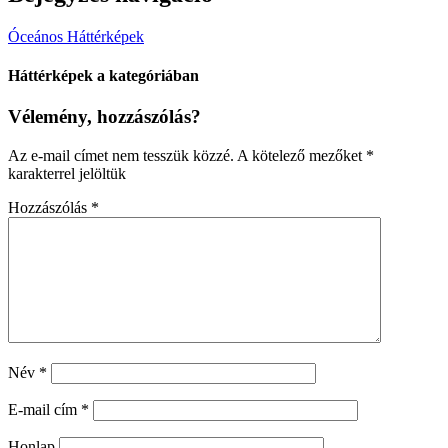
Óceános Háttérképek
Háttérképek a kategóriában
Vélemény, hozzászólás?
Az e-mail címet nem tesszük közzé.
A kötelező mezőket
*
karakterrel jelöltük
Hozzászólás
*
Név
*
E-mail cím
*
Honlap