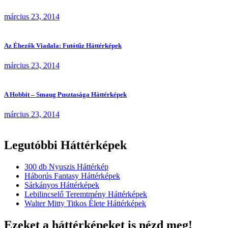
március 23, 2014
Az Éhezők Viadala: Futótűz Háttérképek
március 23, 2014
A Hobbit – Smaug Pusztasága Háttérképek
március 23, 2014
Legutóbbi Háttérképek
300 db Nyuszis Háttérkép
Háborús Fantasy Háttérképek
Sárkányos Háttérképek
Lebilincselő Teremtmény Háttérképek
Walter Mitty Titkos Élete Háttérképek
Ezeket a háttérképeket is nézd meg!