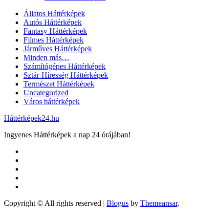
Állatos Háttérképek
Autós Háttérképek
Fantasy Háttérképek
Filmes Háttérképek
Járműves Háttérképek
Minden más…
Számítógépes Háttérképek
Sztár-Híresség Háttérképek
Természet Háttérképek
Uncategorized
Város háttérképek
Háttérképek24.hu
Ingyenes Háttérképek a nap 24 órájában!
Copyright © All rights reserved
|
Blogus
by
Themeansar
.