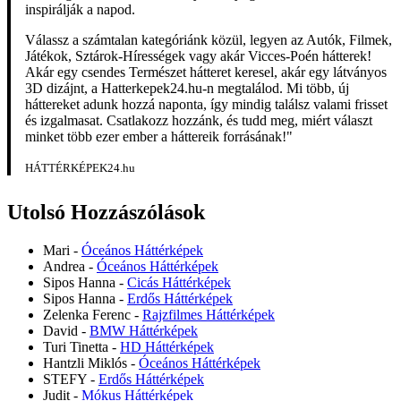
inspirálják a napod.
Válassz a számtalan kategóriánk közül, legyen az Autók, Filmek,
Játékok, Sztárok-Hírességek vagy akár Vicces-Poén hátterek!
Akár egy csendes Természet hátteret keresel, akár egy látványos
3D dizájnt, a Hatterkepek24.hu-n megtalálod. Mi több, új
háttereket adunk hozzá naponta, így mindig találsz valami frisset
és izgalmasat. Csatlakozz hozzánk, és tudd meg, miért választ
minket több ezer ember a háttereik forrásának!"
HÁTTÉRKÉPEK24.hu
Utolsó Hozzászólások
Mari
-
Óceános Háttérképek
Andrea
-
Óceános Háttérképek
Sipos Hanna
-
Cicás Háttérképek
Sipos Hanna
-
Erdős Háttérképek
Zelenka Ferenc
-
Rajzfilmes Háttérképek
David
-
BMW Háttérképek
Turi Tinetta
-
HD Háttérképek
Hantzli Miklós
-
Óceános Háttérképek
STEFY
-
Erdős Háttérképek
Judit
-
Mókus Háttérképek