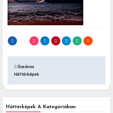
Bejegyzés
Óceános
navigáció
Háttérképek
Háttérképek A Kategóriában