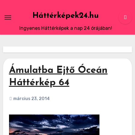
Skip
to
Háttérképek24.hu
content
Ingyenes Háttérképek a nap 24 órájában!
Ámulatba Ejtő Óceán
Háttérkép 64
március 23, 2014