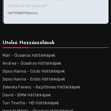
háttereik forrásának!"
HÁTTÉRKÉPEK24.hu
Utolsó Hozzászólások
Mari
-
Óceános Háttérképek
Andrea
-
Óceános Háttérképek
Sipos Hanna
-
Cicás Háttérképek
Sipos Hanna
-
Erdős Háttérképek
Zelenka Ferenc
-
Rajzfilmes Háttérképek
David
-
BMW Háttérképek
Turi Tinetta
-
HD Háttérképek
Hantzli Miklós
-
Óceános Háttérképek