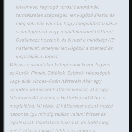
látványok, ragyogó városi panorámák,
természetes szépségek, lenyűgöző állatok és
még sok más vár rád, hogy megváltoztassák a
számítógéped vagy mobiltelefonod hátterét.
Csatlakozz hozzánk, és élvezd a minőségi HD
háttereket, amelyek lenyűgözik a szemed és
inspirálják a napod.
Válassz a számtalan kategóriánk közül, legyen
az Autók, Filmek, Játékok, Sztárok-Hírességek
vagy akár Vicces-Poén hátterek! Akár egy
csendes Természet hátteret keresel, akár egy
látványos 3D dizájnt, a Hatterkepek24.hu-n
megtalálod. Mi több, új háttereket adunk hozzá
naponta, így mindig találsz valami frisset és
izgalmasat. Csatlakozz hozzánk, és tudd meg,
miért választ minket több ezer ember a