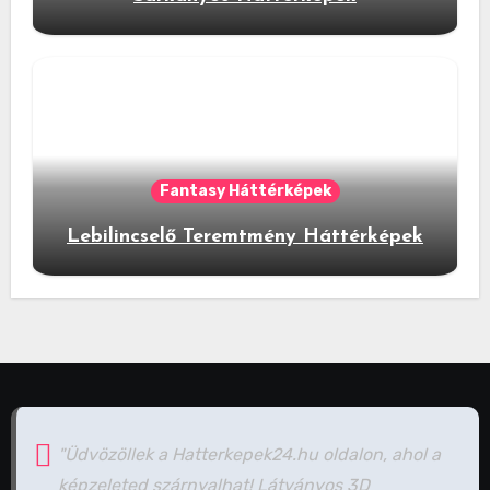
Fantasy Háttérképek
Lebilincselő Teremtmény Háttérképek
"Üdvözöllek a Hatterkepek24.hu oldalon, ahol a
képzeleted szárnyalhat! Látványos 3D