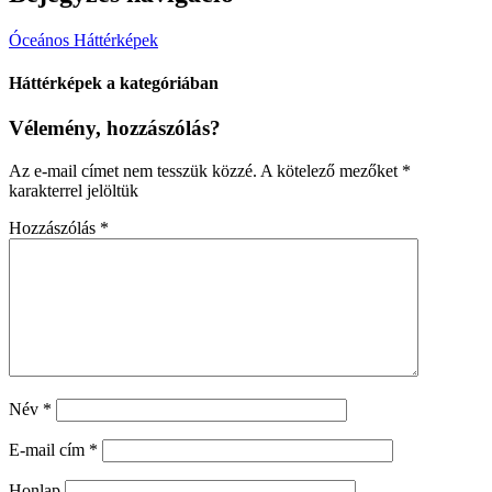
Óceános Háttérképek
Háttérképek a kategóriában
Vélemény, hozzászólás?
Az e-mail címet nem tesszük közzé.
A kötelező mezőket
*
karakterrel jelöltük
Hozzászólás
*
Név
*
E-mail cím
*
Honlap