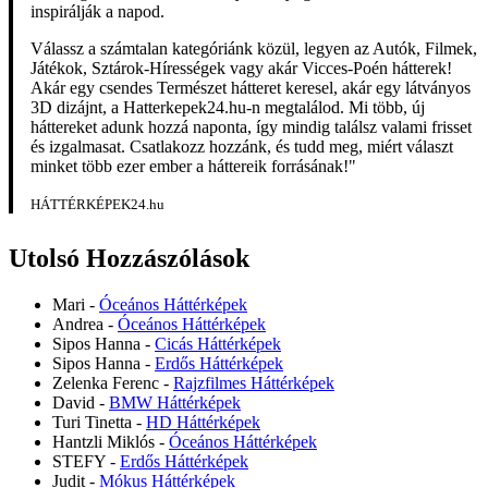
inspirálják a napod.
Válassz a számtalan kategóriánk közül, legyen az Autók, Filmek,
Játékok, Sztárok-Hírességek vagy akár Vicces-Poén hátterek!
Akár egy csendes Természet hátteret keresel, akár egy látványos
3D dizájnt, a Hatterkepek24.hu-n megtalálod. Mi több, új
háttereket adunk hozzá naponta, így mindig találsz valami frisset
és izgalmasat. Csatlakozz hozzánk, és tudd meg, miért választ
minket több ezer ember a háttereik forrásának!"
HÁTTÉRKÉPEK24.hu
Utolsó Hozzászólások
Mari
-
Óceános Háttérképek
Andrea
-
Óceános Háttérképek
Sipos Hanna
-
Cicás Háttérképek
Sipos Hanna
-
Erdős Háttérképek
Zelenka Ferenc
-
Rajzfilmes Háttérképek
David
-
BMW Háttérképek
Turi Tinetta
-
HD Háttérképek
Hantzli Miklós
-
Óceános Háttérképek
STEFY
-
Erdős Háttérképek
Judit
-
Mókus Háttérképek