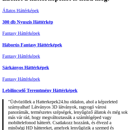
Állatos Háttérképek
300 db Nyuszis Háttérkép
Fantasy Háttérképek
Háborús Fantasy Háttérképek
Fantasy Háttérképek
Sárkányos Háttérképek
Fantasy Háttérképek
Lebilincselő Teremtmény Háttérképek
"Üdvözöllek a Hatterkepek24.hu oldalon, ahol a képzeleted
szárnyalhat! Látványos 3D látványok, ragyogó városi
panorámák, természetes szépségek, lenyűgöző állatok és még sok
más vár rád, hogy megváltoztassák a számítógéped vagy
mobiltelefonod hátterét. Csatlakozz hozzánk, és élvezd a
minőségi HD háttereket, amelyek lenyűgözik a szemed és