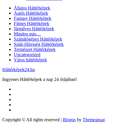
Állatos Háttérképek
Autós Háttérképek
Fantasy Háttérképek
Filmes Háttérképek
Járműves Háttérképek
Minden más…
Számítógépes Háttérképek
Sztár-Híresség Háttérképek
Természet Háttérképek
Uncategorized
Város háttérképek
Háttérképek24.hu
Ingyenes Háttérképek a nap 24 órájában!
Copyright © All rights reserved
|
Blogus
by
Themeansar
.