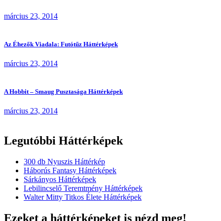
március 23, 2014
Az Éhezők Viadala: Futótűz Háttérképek
március 23, 2014
A Hobbit – Smaug Pusztasága Háttérképek
március 23, 2014
Legutóbbi Háttérképek
300 db Nyuszis Háttérkép
Háborús Fantasy Háttérképek
Sárkányos Háttérképek
Lebilincselő Teremtmény Háttérképek
Walter Mitty Titkos Élete Háttérképek
Ezeket a háttérképeket is nézd meg!