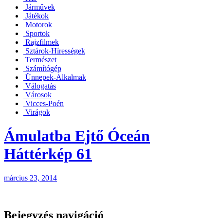
Járművek
Játékok
Motorok
Sportok
Rajzfilmek
Sztárok-Hírességek
Természet
Számítógép
Ünnepek-Alkalmak
Válogatás
Városok
Vicces-Poén
Virágok
Ámulatba Ejtő Óceán
Háttérkép 61
március 23, 2014
Bejegyzés navigáció