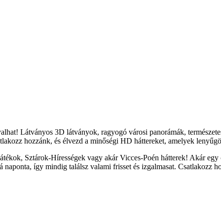
yalhat! Látványos 3D látványok, ragyogó városi panorámák, természete
tlakozz hozzánk, és élvezd a minőségi HD háttereket, amelyek lenyűgöz
átékok, Sztárok-Hírességek vagy akár Vicces-Poén hátterek! Akár egy c
naponta, így mindig találsz valami frisset és izgalmasat. Csatlakozz h