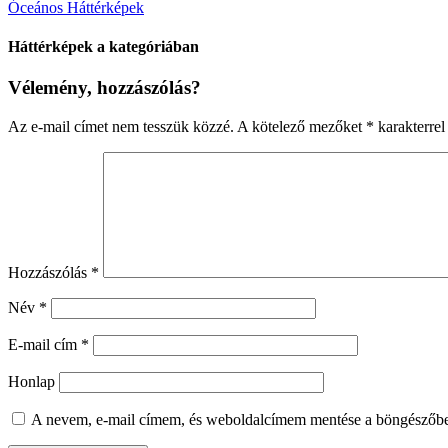
Óceános Háttérképek
Háttérképek a kategóriában
Vélemény, hozzászólás?
Az e-mail címet nem tesszük közzé.
A kötelező mezőket
*
karakterrel 
Hozzászólás
*
Név
*
E-mail cím
*
Honlap
A nevem, e-mail címem, és weboldalcímem mentése a böngészőb