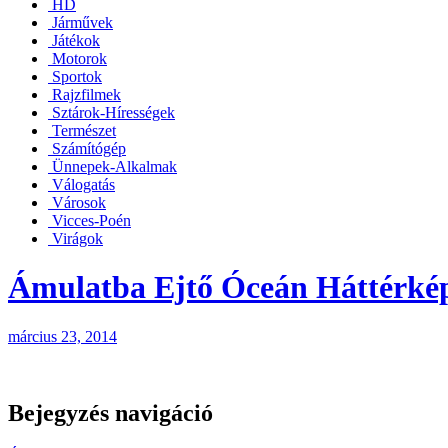
HD
Járművek
Játékok
Motorok
Sportok
Rajzfilmek
Sztárok-Hírességek
Természet
Számítógép
Ünnepek-Alkalmak
Válogatás
Városok
Vicces-Poén
Virágok
Ámulatba Ejtő Óceán Háttérké
március 23, 2014
Bejegyzés navigáció