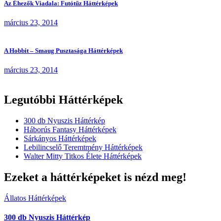
Az Éhezők Viadala: Futótűz Háttérképek
március 23, 2014
A Hobbit – Smaug Pusztasága Háttérképek
március 23, 2014
Legutóbbi Háttérképek
300 db Nyuszis Háttérkép
Háborús Fantasy Háttérképek
Sárkányos Háttérképek
Lebilincselő Teremtmény Háttérképek
Walter Mitty Titkos Élete Háttérképek
Ezeket a háttérképeket is nézd meg!
Állatos Háttérképek
300 db Nyuszis Háttérkép