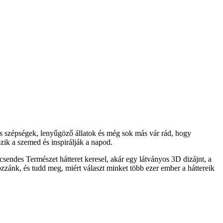
s szépségek, lenyűgöző állatok és még sok más vár rád, hogy
ik a szemed és inspirálják a napod.
sendes Természet hátteret keresel, akár egy látványos 3D dizájnt, a
ozzánk, és tudd meg, miért választ minket több ezer ember a háttereik