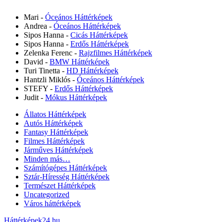
Mari
-
Óceános Háttérképek
Andrea
-
Óceános Háttérképek
Sipos Hanna
-
Cicás Háttérképek
Sipos Hanna
-
Erdős Háttérképek
Zelenka Ferenc
-
Rajzfilmes Háttérképek
David
-
BMW Háttérképek
Turi Tinetta
-
HD Háttérképek
Hantzli Miklós
-
Óceános Háttérképek
STEFY
-
Erdős Háttérképek
Judit
-
Mókus Háttérképek
Állatos Háttérképek
Autós Háttérképek
Fantasy Háttérképek
Filmes Háttérképek
Járműves Háttérképek
Minden más…
Számítógépes Háttérképek
Sztár-Híresség Háttérképek
Természet Háttérképek
Uncategorized
Város háttérképek
Háttérképek24.hu