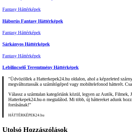
Fantasy Háttérképek
Háborús Fantasy Háttérképek
Fantasy Háttérképek
Sárkányos Háttérképek
Fantasy Háttérképek
Lebilincselő Teremtmény Háttérképek
"Üdvözöllek a Hatterkepek24.hu oldalon, ahol a képzeleted szárn
megváltoztassák a számítógéped vagy mobiltelefonod hátterét. Csa
Válassz a számtalan kategóriánk közül, legyen az Autók, Filmek, J
Hatterkepek24.hu-n megtalálod. Mi több, új háttereket adunk hozzá 
forrásának!"
HÁTTÉRKÉPEK24.hu
Utolsó Hozzászólások