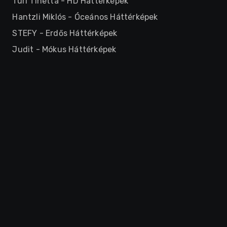
Turi Tinetta
-
HD Háttérképek
Hantzli Miklós
-
Óceános Háttérképek
STEFY
-
Erdős Háttérképek
Judit
-
Mókus Háttérképek