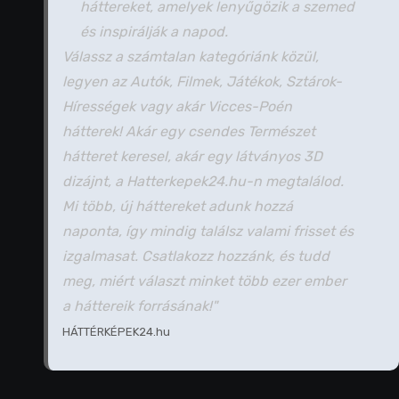
háttereket, amelyek lenyűgözik a szemed
és inspirálják a napod.
Válassz a számtalan kategóriánk közül,
legyen az Autók, Filmek, Játékok, Sztárok-
Hírességek vagy akár Vicces-Poén
hátterek! Akár egy csendes Természet
hátteret keresel, akár egy látványos 3D
dizájnt, a Hatterkepek24.hu-n megtalálod.
Mi több, új háttereket adunk hozzá
naponta, így mindig találsz valami frisset és
izgalmasat. Csatlakozz hozzánk, és tudd
meg, miért választ minket több ezer ember
a háttereik forrásának!"
HÁTTÉRKÉPEK24.hu