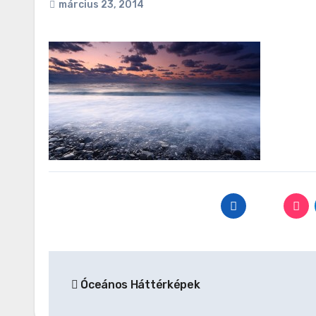
március 23, 2014
Bejegyzés
Óceános Háttérképek
navigáció