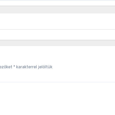
mezőket
*
karakterrel jelöltük