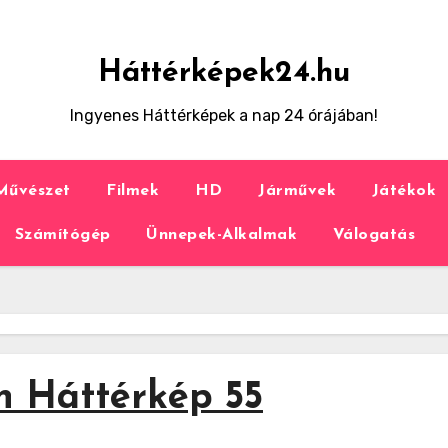
Háttérképek24.hu
Ingyenes Háttérképek a nap 24 órájában!
Művészet
Filmek
HD
Járművek
Játékok
Számítógép
Ünnepek-Alkalmak
Válogatás
n Háttérkép 55