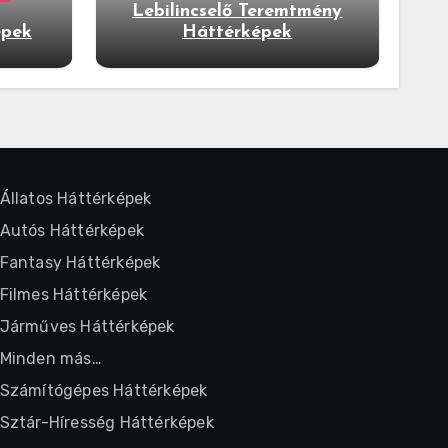
Lebilincselő Teremtmény
épek
Háttérképek
Állatos Háttérképek
Autós Háttérképek
Fantasy Háttérképek
Filmes Háttérképek
Járműves Háttérképek
Minden más…
Számítógépes Háttérképek
Sztár-Híresség Háttérképek