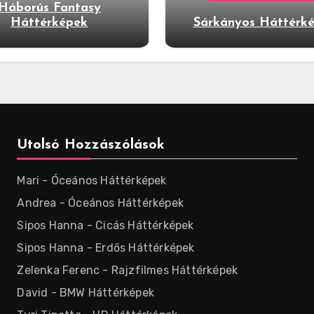
Háborús Fantasy
Háttérképek
Sárkányos Háttérk
Utolsó Hozzászólások
Mari
-
Óceános Háttérképek
Andrea
-
Óceános Háttérképek
Sipos Hanna
-
Cicás Háttérképek
Sipos Hanna
-
Erdős Háttérképek
Zelenka Ferenc
-
Rajzfilmes Háttérképek
David
-
BMW Háttérképek