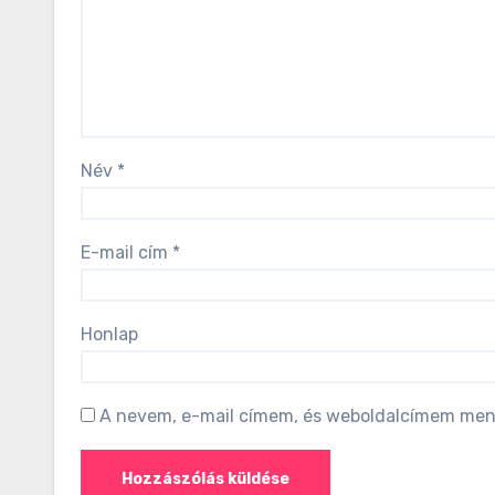
Név
*
E-mail cím
*
Honlap
A nevem, e-mail címem, és weboldalcímem men