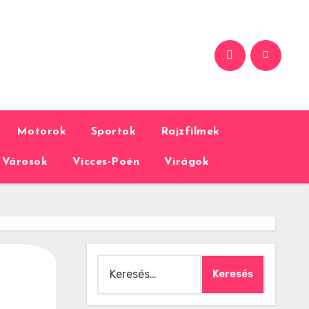
Motorok
Sportok
Rajzfilmek
Városok
Vicces-Poén
Virágok
Keresés: