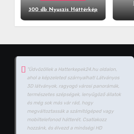
300 db Nyuszis Háttérkép
"Üdvözöllek a Hatterkepek24.hu oldalon,
ahol a képzeleted szárnyalhat! Látványos
3D látványok, ragyogó városi panorámák,
természetes szépségek, lenyűgöző állatok
és még sok más vár rád, hogy
megváltoztassák a számítógéped vagy
mobiltelefonod hátterét. Csatlakozz
hozzánk, és élvezd a minőségi HD