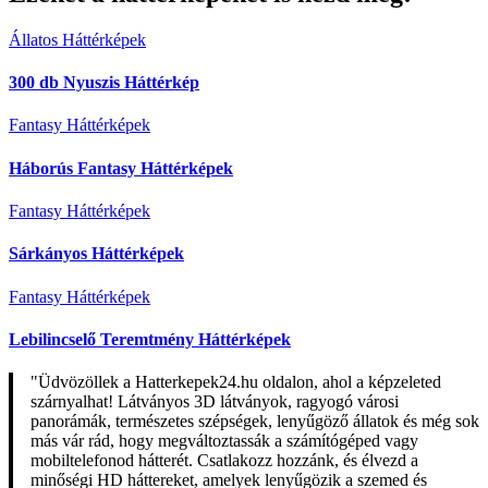
Állatos Háttérképek
300 db Nyuszis Háttérkép
Fantasy Háttérképek
Háborús Fantasy Háttérképek
Fantasy Háttérképek
Sárkányos Háttérképek
Fantasy Háttérképek
Lebilincselő Teremtmény Háttérképek
"Üdvözöllek a Hatterkepek24.hu oldalon, ahol a képzeleted
szárnyalhat! Látványos 3D látványok, ragyogó városi
panorámák, természetes szépségek, lenyűgöző állatok és még sok
más vár rád, hogy megváltoztassák a számítógéped vagy
mobiltelefonod hátterét. Csatlakozz hozzánk, és élvezd a
minőségi HD háttereket, amelyek lenyűgözik a szemed és