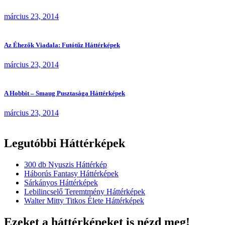
március 23, 2014
Az Éhezők Viadala: Futótűz Háttérképek
március 23, 2014
A Hobbit – Smaug Pusztasága Háttérképek
március 23, 2014
Legutóbbi Háttérképek
300 db Nyuszis Háttérkép
Háborús Fantasy Háttérképek
Sárkányos Háttérképek
Lebilincselő Teremtmény Háttérképek
Walter Mitty Titkos Élete Háttérképek
Ezeket a háttérképeket is nézd meg!