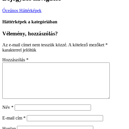
Óceános Háttérképek
Háttérképek a kategóriában
Vélemény, hozzászólás?
Az e-mail címet nem tesszük közzé.
A kötelező mezőket
*
karakterrel jelöltük
Hozzászólás
*
Név
*
E-mail cím
*
Honlap