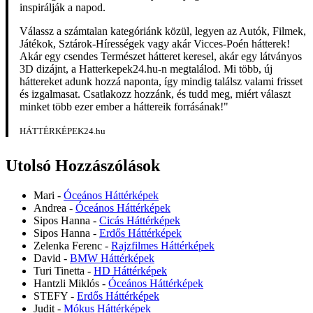
inspirálják a napod.
Válassz a számtalan kategóriánk közül, legyen az Autók, Filmek,
Játékok, Sztárok-Hírességek vagy akár Vicces-Poén hátterek!
Akár egy csendes Természet hátteret keresel, akár egy látványos
3D dizájnt, a Hatterkepek24.hu-n megtalálod. Mi több, új
háttereket adunk hozzá naponta, így mindig találsz valami frisset
és izgalmasat. Csatlakozz hozzánk, és tudd meg, miért választ
minket több ezer ember a háttereik forrásának!"
HÁTTÉRKÉPEK24.hu
Utolsó Hozzászólások
Mari
-
Óceános Háttérképek
Andrea
-
Óceános Háttérképek
Sipos Hanna
-
Cicás Háttérképek
Sipos Hanna
-
Erdős Háttérképek
Zelenka Ferenc
-
Rajzfilmes Háttérképek
David
-
BMW Háttérképek
Turi Tinetta
-
HD Háttérképek
Hantzli Miklós
-
Óceános Háttérképek
STEFY
-
Erdős Háttérképek
Judit
-
Mókus Háttérképek