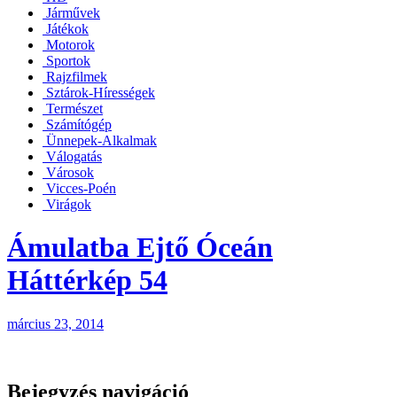
Járművek
Játékok
Motorok
Sportok
Rajzfilmek
Sztárok-Hírességek
Természet
Számítógép
Ünnepek-Alkalmak
Válogatás
Városok
Vicces-Poén
Virágok
Ámulatba Ejtő Óceán
Háttérkép 54
március 23, 2014
Bejegyzés navigáció