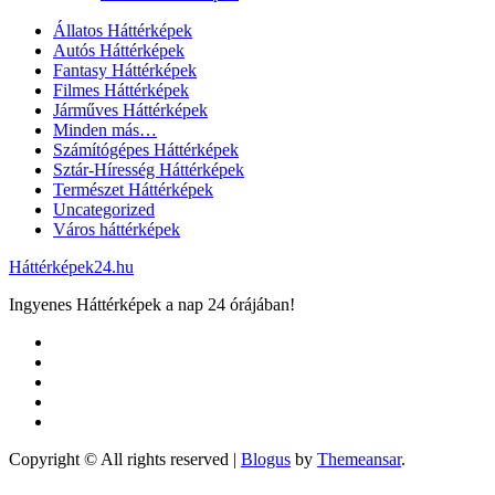
Állatos Háttérképek
Autós Háttérképek
Fantasy Háttérképek
Filmes Háttérképek
Járműves Háttérképek
Minden más…
Számítógépes Háttérképek
Sztár-Híresség Háttérképek
Természet Háttérképek
Uncategorized
Város háttérképek
Háttérképek24.hu
Ingyenes Háttérképek a nap 24 órájában!
Copyright © All rights reserved
|
Blogus
by
Themeansar
.