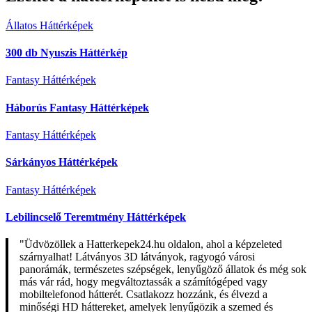
Állatos Háttérképek
300 db Nyuszis Háttérkép
Fantasy Háttérképek
Háborús Fantasy Háttérképek
Fantasy Háttérképek
Sárkányos Háttérképek
Fantasy Háttérképek
Lebilincselő Teremtmény Háttérképek
"Üdvözöllek a Hatterkepek24.hu oldalon, ahol a képzeleted
szárnyalhat! Látványos 3D látványok, ragyogó városi
panorámák, természetes szépségek, lenyűgöző állatok és még sok
más vár rád, hogy megváltoztassák a számítógéped vagy
mobiltelefonod hátterét. Csatlakozz hozzánk, és élvezd a
minőségi HD háttereket, amelyek lenyűgözik a szemed és