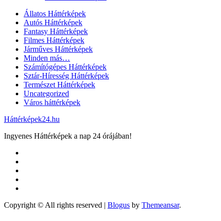
Állatos Háttérképek
Autós Háttérképek
Fantasy Háttérképek
Filmes Háttérképek
Járműves Háttérképek
Minden más…
Számítógépes Háttérképek
Sztár-Híresség Háttérképek
Természet Háttérképek
Uncategorized
Város háttérképek
Háttérképek24.hu
Ingyenes Háttérképek a nap 24 órájában!
Copyright © All rights reserved
|
Blogus
by
Themeansar
.