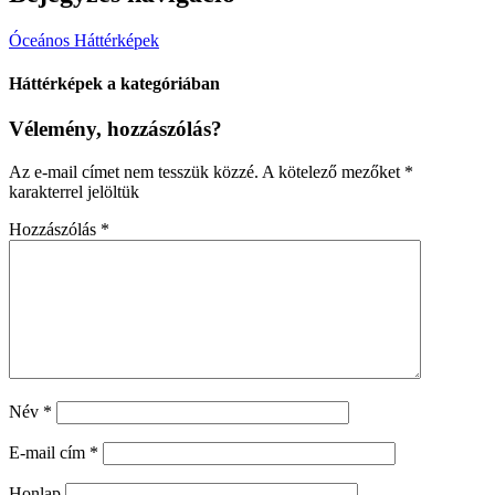
Óceános Háttérképek
Háttérképek a kategóriában
Vélemény, hozzászólás?
Az e-mail címet nem tesszük közzé.
A kötelező mezőket
*
karakterrel jelöltük
Hozzászólás
*
Név
*
E-mail cím
*
Honlap