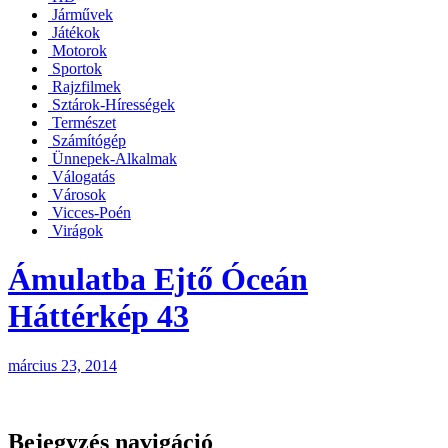
Járművek
Játékok
Motorok
Sportok
Rajzfilmek
Sztárok-Hírességek
Természet
Számítógép
Ünnepek-Alkalmak
Válogatás
Városok
Vicces-Poén
Virágok
Ámulatba Ejtő Óceán
Háttérkép 43
március 23, 2014
Bejegyzés navigáció