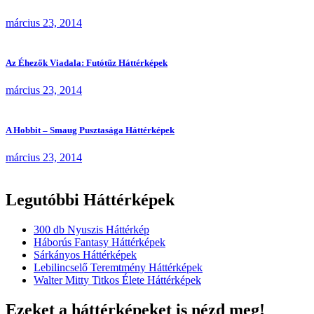
március 23, 2014
Az Éhezők Viadala: Futótűz Háttérképek
március 23, 2014
A Hobbit – Smaug Pusztasága Háttérképek
március 23, 2014
Legutóbbi Háttérképek
300 db Nyuszis Háttérkép
Háborús Fantasy Háttérképek
Sárkányos Háttérképek
Lebilincselő Teremtmény Háttérképek
Walter Mitty Titkos Élete Háttérképek
Ezeket a háttérképeket is nézd meg!