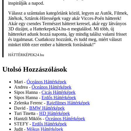
inspirálják a napod.
Válassz a számtalan kategóriánk közül, legyen az Autók, Filmek,
Játékok, Sztárok-Hírességek vagy akár Vicces-Poén hátterek!
Akár egy csendes Természet hátteret keresel, akár egy látványos
3D dizájnt, a Hatterkepek24.hu-n megtalálod. Mi több, új
háttereket adunk hozzá naponta, így mindig találsz valami frisset
és izgalmasat. Csatlakozz hozzánk, és tudd meg, miért választ
minket több ezer ember a háttereik forrásának!"
HÁTTÉRKÉPEK24.hu
Utolsó Hozzászólások
Mari
-
Óceános Háttérképek
Andrea
-
Óceános Háttérképek
Sipos Hanna
-
Cicás Háttérképek
Sipos Hanna
-
Erdős Háttérképek
Zelenka Ferenc
-
Rajzfilmes Háttérképek
David
-
BMW Háttérképek
Turi Tinetta
-
HD Háttérképek
Hantzli Miklós
-
Óceános Háttérképek
STEFY
-
Erdős Háttérképek
Judit
-
Mókus Háttérképek