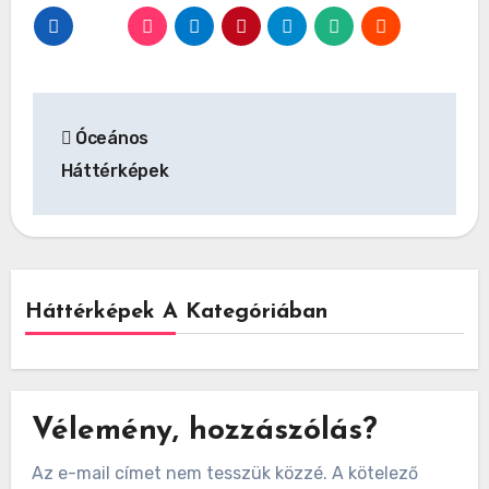
Bejegyzés
Óceános
navigáció
Háttérképek
Háttérképek A Kategóriában
Vélemény, hozzászólás?
Az e-mail címet nem tesszük közzé.
A kötelező