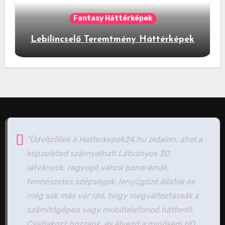
Fantasy Háttérképek
Lebilincselő Teremtmény Háttérképek
"Üdvözöllek a Hatterkepek24.hu oldalon, ahol a
képzeleted szárnyalhat! Látványos 3D
látványok, ragyogó városi panorámák,
természetes szépségek, lenyűgöző állatok és
még sok más vár rád, hogy megváltoztassák a
számítógéped vagy mobiltelefonod hátterét.
Csatlakozz hozzánk, és élvezd a minőségi HD