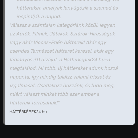
háttereket, amelyek lenyűgözik a szemed és
inspirálják a napod.
Válassz a számtalan kategóriánk közül, legyen
az Autók, Filmek, Játékok, Sztárok-Hírességek
vagy akár Vicces-Poén hátterek! Akár egy
csendes Természet hátteret keresel, akár egy
látványos 3D dizájnt, a Hatterkepek24.hu-n
megtalálod. Mi több, új háttereket adunk hozzá
naponta, így mindig találsz valami frisset és
izgalmasat. Csatlakozz hozzánk, és tudd meg,
miért választ minket több ezer ember a
háttereik forrásának!"
HÁTTÉRKÉPEK24.hu