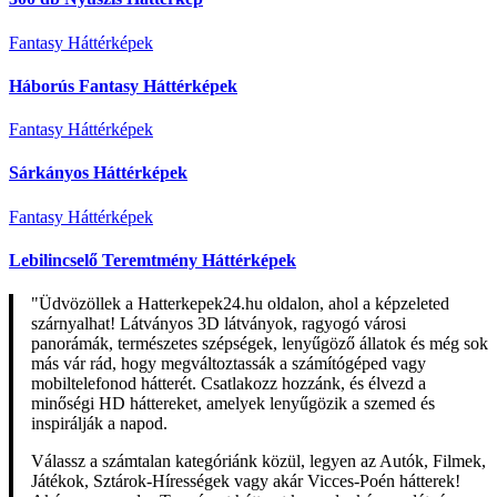
Fantasy Háttérképek
Háborús Fantasy Háttérképek
Fantasy Háttérképek
Sárkányos Háttérképek
Fantasy Háttérképek
Lebilincselő Teremtmény Háttérképek
"Üdvözöllek a Hatterkepek24.hu oldalon, ahol a képzeleted
szárnyalhat! Látványos 3D látványok, ragyogó városi
panorámák, természetes szépségek, lenyűgöző állatok és még sok
más vár rád, hogy megváltoztassák a számítógéped vagy
mobiltelefonod hátterét. Csatlakozz hozzánk, és élvezd a
minőségi HD háttereket, amelyek lenyűgözik a szemed és
inspirálják a napod.
Válassz a számtalan kategóriánk közül, legyen az Autók, Filmek,
Játékok, Sztárok-Hírességek vagy akár Vicces-Poén hátterek!