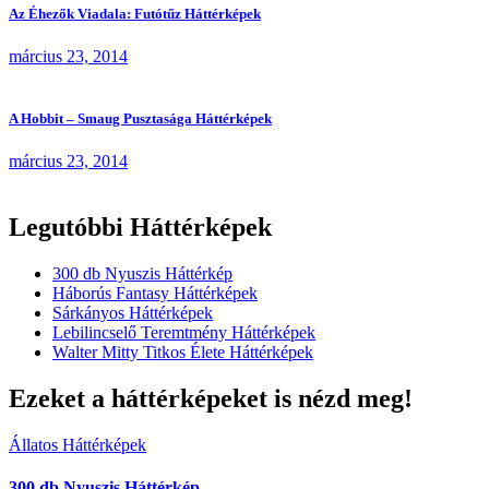
Az Éhezők Viadala: Futótűz Háttérképek
március 23, 2014
A Hobbit – Smaug Pusztasága Háttérképek
március 23, 2014
Legutóbbi Háttérképek
300 db Nyuszis Háttérkép
Háborús Fantasy Háttérképek
Sárkányos Háttérképek
Lebilincselő Teremtmény Háttérképek
Walter Mitty Titkos Élete Háttérképek
Ezeket a háttérképeket is nézd meg!
Állatos Háttérképek
300 db Nyuszis Háttérkép