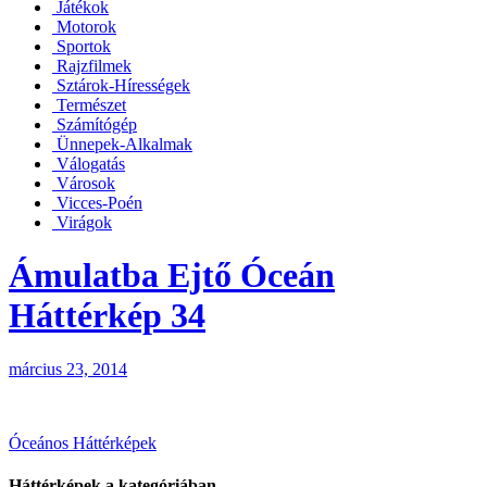
Játékok
Motorok
Sportok
Rajzfilmek
Sztárok-Hírességek
Természet
Számítógép
Ünnepek-Alkalmak
Válogatás
Városok
Vicces-Poén
Virágok
Ámulatba Ejtő Óceán
Háttérkép 34
március 23, 2014
Bejegyzés
Óceános Háttérképek
navigáció
Háttérképek a kategóriában