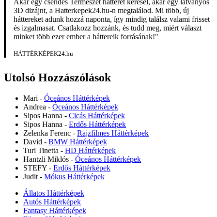
Akár egy csendes Természet hátteret keresel, akár egy látványos
3D dizájnt, a Hatterkepek24.hu-n megtalálod. Mi több, új
háttereket adunk hozzá naponta, így mindig találsz valami frisset
és izgalmasat. Csatlakozz hozzánk, és tudd meg, miért választ
minket több ezer ember a háttereik forrásának!"
HÁTTÉRKÉPEK24.hu
Utolsó Hozzászólások
Mari
-
Óceános Háttérképek
Andrea
-
Óceános Háttérképek
Sipos Hanna
-
Cicás Háttérképek
Sipos Hanna
-
Erdős Háttérképek
Zelenka Ferenc
-
Rajzfilmes Háttérképek
David
-
BMW Háttérképek
Turi Tinetta
-
HD Háttérképek
Hantzli Miklós
-
Óceános Háttérképek
STEFY
-
Erdős Háttérképek
Judit
-
Mókus Háttérképek
Állatos Háttérképek
Autós Háttérképek
Fantasy Háttérképek